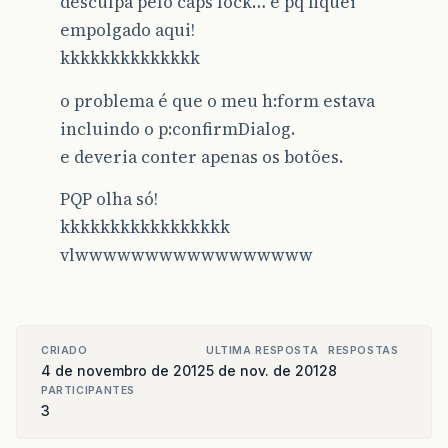
desculpa pelo caps lock… é pq fiquei
empolgado aqui!
kkkkkkkkkkkkkk
o problema é que o meu h:form estava
incluindo o p:confirmDialog.
e deveria conter apenas os botões.
PQP olha só!
kkkkkkkkkkkkkkkkk
vlwwwwwwwwwwwwwwwww
CRIADO
ULTIMA RESPOSTA
RESPOSTAS
4 de novembro de 2012
5 de nov. de 2012
8
PARTICIPANTES
3