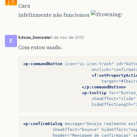
Cara
infelizmente não funcionou
Edson_Donizete
5 de nov. de 2012
E
Com estou usado.
<p:commandButton
icon=
"ui-icon-trash"
id=
"butt
onclick=
"confirmat
<f:setPropertyActi
target=
"#{bair
</p:commandButton>
<p:tooltip
for=
"button
showEffect=
"slide"
hideEffectLength=
"
<p:confirmDialog
message=
"Deseja realmente exc
showEffect=
"bounce"
hideEffect=
"ex
header=
"Mensagem de confirmacao"
s