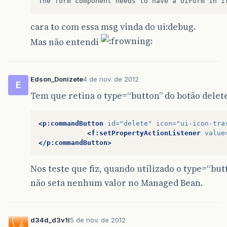
cara to com essa msg vinda do ui:debug.
Mas não entendi
Edson_Donizete
4 de nov. de 2012
E
Tem que retina o type=“button” do botão delete
<p:commandButton
id=
"delete"
icon=
"ui-icon-tra
<f:setPropertyActionListener
value
</p:commandButton>
Nos teste que fiz, quando utilizado o type=“but
não seta nenhum valor no Managed Bean.
d34d_d3v1l
5 de nov. de 2012