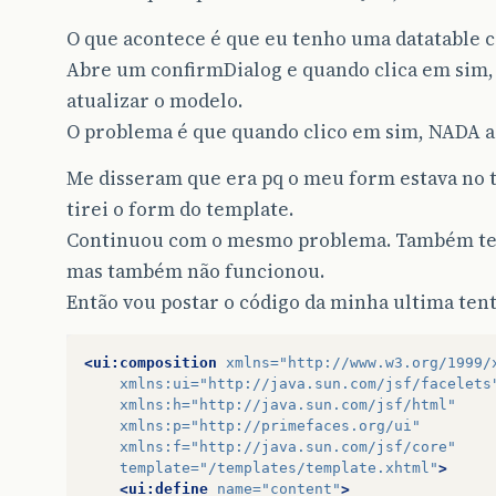
O que acontece é que eu tenho uma datatable 
Abre um confirmDialog e quando clica em sim, d
atualizar o modelo.
O problema é que quando clico em sim, NADA a
Me disseram que era pq o meu form estava no te
tirei o form do template.
Continuou com o mesmo problema. Também ten
mas também não funcionou.
Então vou postar o código da minha ultima tent
<ui:composition
xmlns=
"http://www.w3.org/1999/
xmlns:ui=
"http://java.sun.com/jsf/facelets
xmlns:h=
"http://java.sun.com/jsf/html"
xmlns:p=
"http://primefaces.org/ui"
xmlns:f=
"http://java.sun.com/jsf/core"
template=
"/templates/template.xhtml"
>
<ui:define
name=
"content"
>