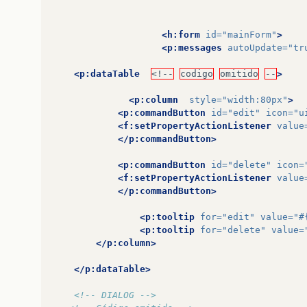
<h:form
id=
"mainForm"
>
<p:messages
autoUpdate=
"tr
<p:dataTable
<!--
codigo
omitido
--
>
<p:column
style=
"width:80px"
>
<p:commandButton
id=
"edit"
icon=
"u
<f:setPropertyActionListener
value
</p:commandButton>
<p:commandButton
id=
"delete"
icon=
<f:setPropertyActionListener
value
</p:commandButton>
<p:tooltip
for=
"edit"
value=
"#
<p:tooltip
for=
"delete"
value=
</p:column>
</p:dataTable>
<!-- DIALOG -->