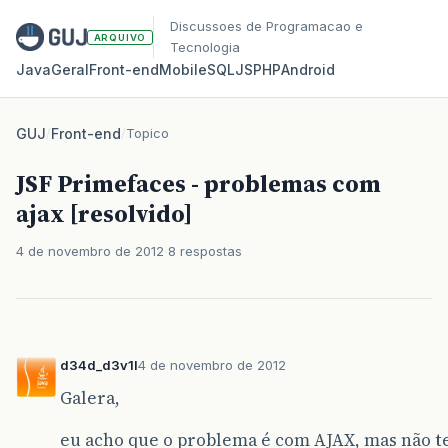
Discussoes de Programacao e
ARQUIVO
Tecnologia
Java
Geral
Front‑end
Mobile
SQL
JS
PHP
Android
GUJ
/
Front-end
/
Topico
JSF Primefaces - problemas com
ajax [resolvido]
4 de novembro de 2012
8 respostas
d34d_d3v1l
4 de novembro de 2012
Galera,
eu acho que o problema é com AJAX, mas não t