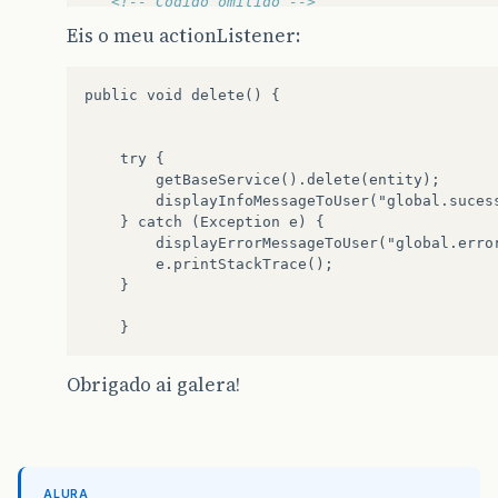
<!-- Código omitido -->
</h:form>
Eis o meu actionListener:
<h:form
id=
"formDelete"
>
<!--  CONFIRM DELETE -->
public void delete() {

<p:confirmDialog
message=
"
header=
"#
appendToB
	try {

	    getBaseService().delete(entity);

<h:commandButton
value
	    displayInfoMessageToUser("global.sucess","global.delete.sucess");

	} catch (Exception e) {

<h:commandButton
value
	    displayErrorMessageToUser("global.error","global.delete.error");

	    e.printStackTrace();	    

</p:confirmDialog>
	}

</h:form>
Obrigado ai galera!
</ui:define>
</ui:composition>
ALURA