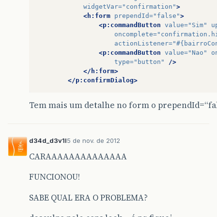
widgetVar=
"confirmation"
>
<h:form
prependId=
"false"
>
<p:commandButton
value=
"Sim"
u
oncomplete=
"confirmation.h
actionListener=
"#{bairroCo
<p:commandButton
value=
"Nao"
o
type=
"button"
/>
</h:form>
</p:confirmDialog>
Tem mais um detalhe no form o prependId=“fal
d34d_d3v1l
5 de nov. de 2012
CARAAAAAAAAAAAAAA
FUNCIONOU!
SABE QUAL ERA O PROBLEMA?