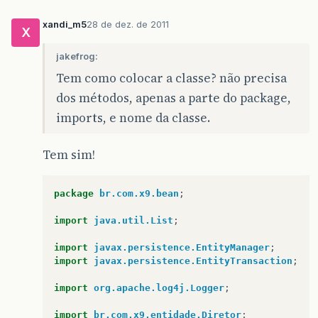
xandi_m5
28 de dez. de 2011
X
jakefrog:
Tem como colocar a classe? não precisa
dos métodos, apenas a parte do package,
imports, e nome da classe.
Tem sim!
package
br.com.x9.bean
;
import
java.util.List
;
import
javax.persistence.EntityManager
;
import
javax.persistence.EntityTransaction
;
import
org.apache.log4j.Logger
;
import
br.com.x9.entidade.Diretor
;