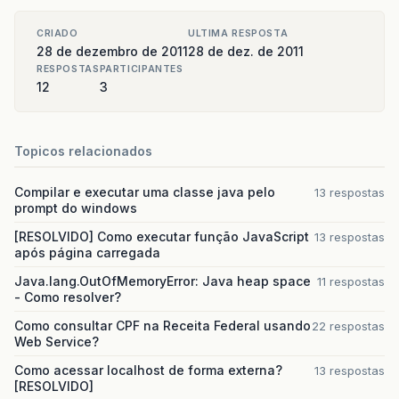
CRIADO
ULTIMA RESPOSTA
28 de dezembro de 2011
28 de dez. de 2011
RESPOSTAS
PARTICIPANTES
12
3
Topicos relacionados
Compilar e executar uma classe java pelo
13 respostas
prompt do windows
[RESOLVIDO] Como executar função JavaScript
13 respostas
após página carregada
Java.lang.OutOfMemoryError: Java heap space
11 respostas
- Como resolver?
Como consultar CPF na Receita Federal usando
22 respostas
Web Service?
Como acessar localhost de forma externa?
13 respostas
[RESOLVIDO]