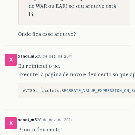
do WAR ou EAR) se seu arquivo está
lá.
Onde fica esse arquivo?
xandi_m5
28 de dez. de 2011
X
Eu reiniciei o pc.
Executei a pagina de novo e deu certo só que 
AVISO
:
facelets
.
RECREATE_VALUE_EXPRESSION_ON_B
xandi_m5
28 de dez. de 2011
X
Pronto deu certo!