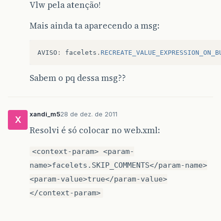
Vlw pela atenção!
Mais ainda ta aparecendo a msg:
AVISO
:
facelets
.
RECREATE_VALUE_EXPRESSION_ON_B
Sabem o pq dessa msg??
xandi_m5
28 de dez. de 2011
X
Resolvi é só colocar no web.xml:
<context-param> <param-
name>facelets.SKIP_COMMENTS</param-name>
<param-value>true</param-value>
</context-param>