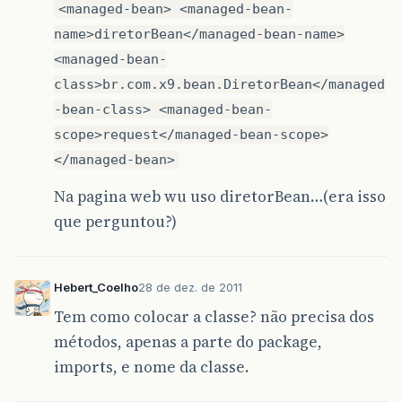
<managed-bean> <managed-bean-
name>diretorBean</managed-bean-name>
<managed-bean-
class>br.com.x9.bean.DiretorBean</managed
-bean-class> <managed-bean-
scope>request</managed-bean-scope>
</managed-bean>
Na pagina web wu uso diretorBean…(era isso
que perguntou?)
Hebert_Coelho
28 de dez. de 2011
Tem como colocar a classe? não precisa dos
métodos, apenas a parte do package,
imports, e nome da classe.