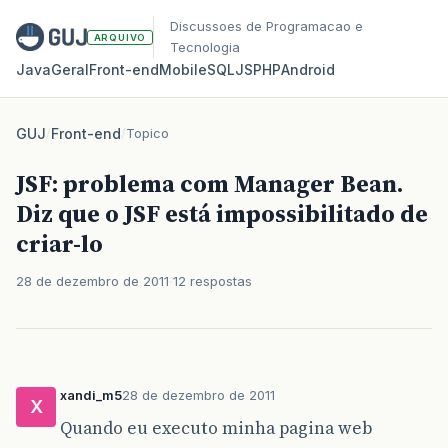
Discussoes de Programacao e
ARQUIVO
Tecnologia
Java
Geral
Front‑end
Mobile
SQL
JS
PHP
Android
GUJ
/
Front-end
/
Topico
JSF: problema com Manager Bean.
Diz que o JSF está impossibilitado de
criar-lo
28 de dezembro de 2011
12 respostas
xandi_m5
28 de dezembro de 2011
X
Quando eu executo minha pagina web