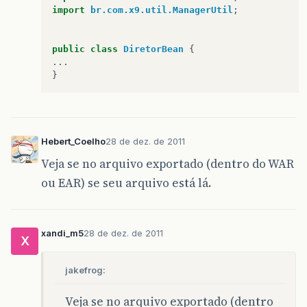
import
br.com.x9.util.ManagerUtil
;
public
class
DiretorBean
{
...
}
Hebert_Coelho
28 de dez. de 2011
Veja se no arquivo exportado (dentro do WAR
ou EAR) se seu arquivo está lá.
xandi_m5
28 de dez. de 2011
X
jakefrog:
Veja se no arquivo exportado (dentro