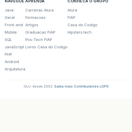
NAVEGUE
APRENDA
CONHECA O GRUPO
Java
Carreiras Alura
Alura
Geral
Formacoes
FIAP
Front-end
Artigos
Casa do Codigo
Mobile
Graduacao FIAP
Hipsters.tech
SQL
Pos-Tech FIAP
JavaScript
Livros Casa do Codigo
PHP
Android
Arquitetura
GUJ: desde 2002.
·
Saiba mais
·
Contribuidores
·
LGPD