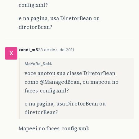
config.xml?
e na pagina, usa DiretorBean ou
diretorBean?
xandi_m5
28 de dez. de 2011
X
MaYaRa_SaN:
voce anotou sua classe DiretorBean
como
@ManagedBean
, ou mapeou no
faces-config.xml?
e na pagina, usa DiretorBean ou
diretorBean?
Mapeei no faces-config.xml: