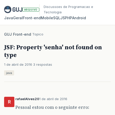
Discussoes de Programacao e
ARQUIVO
Tecnologia
Java
Geral
Front‑end
Mobile
SQL
JS
PHP
Android
GUJ
/
Front-end
/
Topico
JSF: Property 'senha' not found on
type
1 de abril de 2016
3 respostas
java
rafaelAlves20
1 de abril de 2016
R
Pessoal estou com o seguinte erro: