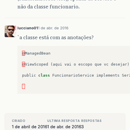
não da classe funcionario.
lucciano01
1 de abr. de 2016
`a classe está com as anotações?
@
ManagedBean
@
ViewScoped
(
aqui
vai
o
escopo
que
vc
desejar
)
public
class
FuncionarioService
implements
Ser
`
CRIADO
ULTIMA RESPOSTA
RESPOSTAS
1 de abril de 2016
1 de abr. de 2016
3