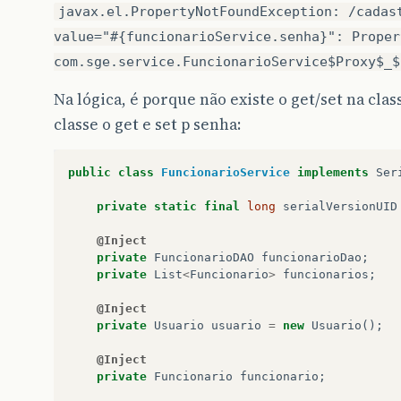
javax.el.PropertyNotFoundException: /cadas
value="#{funcionarioService.senha}": Proper
com.sge.service.FuncionarioService$Proxy$_$
Na lógica, é porque não existe o get/set na cla
classe o get e set p senha:
public
class
FuncionarioService
implements
Ser
private
static
final
long
serialVersionUID
@Inject
private
FuncionarioDAO
funcionarioDao
;
private
List
<
Funcionario
>
funcionarios
;
@Inject
private
Usuario
usuario
=
new
Usuario
();
@Inject
private
Funcionario
funcionario
;