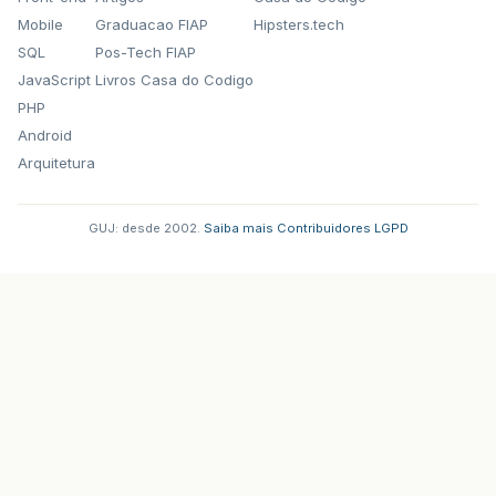
Mobile
Graduacao FIAP
Hipsters.tech
SQL
Pos-Tech FIAP
JavaScript
Livros Casa do Codigo
PHP
Android
Arquitetura
GUJ: desde 2002.
·
Saiba mais
·
Contribuidores
·
LGPD