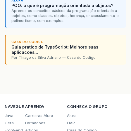
ALURA
POO: o que é programação orientada a objetos?
Aprenda os conceitos básicos da programação orientada a
objetos, como classes, objetos, herança, encapsulamento e
polimorfismo, com exemplos.
CASA DO CODIGO
Guia pratico de TypeScript: Melhore suas
aplicacoes...
Por Thiago da Silva Adriano — Casa do Codigo
NAVEGUE
APRENDA
CONHECA O GRUPO
Java
Carreiras Alura
Alura
Geral
Formacoes
FIAP
Front-end
Artigos
Casa do Codigo