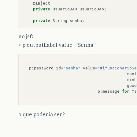
@Inject
private
UsuarioDAO
usuarioDao
;
private
String
senha
;
no jsf:
> p:outputLabel value=“Senha”
p
:
password
id
=
"senha"
value
=
"#{funcionarioSe
maxl
minL
good
p
:
message
for
=
"s
o que poderia ser?