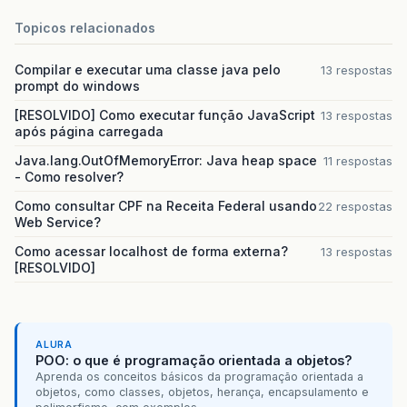
at
org
.
apache
.
jasper
.
servlet
.
JspServlet
.
serv
Topicos relacionados
at
org
.
apache
.
jasper
.
servlet
.
JspServlet
.
serv
Compilar e executar uma classe java pelo
13 respostas
at
javax
.
servlet
.
http
.
HttpServlet
.
service
(
Ht
prompt do windows
[RESOLVIDO] Como executar função JavaScript
at
org
.
apache
.
catalina
.
core
.
ApplicationFilte
13 respostas
após página carregada
at
org
.
apache
.
catalina
.
core
.
ApplicationFilte
Java.lang.OutOfMemoryError: Java heap space
11 respostas
- Como resolver?
at
org
.
apache
.
catalina
.
core
.
ApplicationDispa
Como consultar CPF na Receita Federal usando
22 respostas
at
org
.
apache
.
catalina
.
core
.
ApplicationDispa
Web Service?
Como acessar localhost de forma externa?
13 respostas
at
org
.
apache
.
catalina
.
core
.
ApplicationDispa
[RESOLVIDO]
at
org
.
apache
.
catalina
.
core
.
ApplicationDispa
at
com
.
ibm
.
faces
.
context
.
MultipartExternalCo
ALURA
at
com
.
sun
.
faces
.
application
.
ViewHandlerImpl
POO: o que é programação orientada a objetos?
Aprenda os conceitos básicos da programação orientada a
at
com
.
sun
.
faces
.
lifecycle
.
RenderResponsePha
objetos, como classes, objetos, herança, encapsulamento e