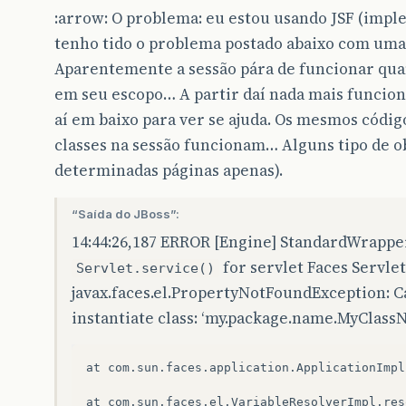
:arrow: O problema: eu estou usando JSF (imple
tenho tido o problema postado abaixo com uma
Aparentemente a sessão pára de funcionar qu
em seu escopo… A partir daí nada mais funciona
aí em baixo para ver se ajuda. Os mesmos códig
classes na sessão funcionam… Alguns tipo de o
determinadas páginas apenas).
“Saída do JBoss”:
14:44:26,187 ERROR [Engine] StandardWrapper
for servlet Faces Servle
Servlet.service()
javax.faces.el.PropertyNotFoundException: Can’
instantiate class: ‘my.package.name.MyClassN
at
com
.
sun
.
faces
.
application
.
ApplicationImpl
at
com
.
sun
.
faces
.
el
.
VariableResolverImpl
.
res