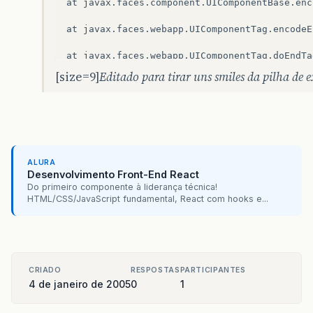
at
javax
.
faces
.
component
.
UIComponentBase
.
enc
at
javax
.
faces
.
webapp
.
UIComponentTag
.
encodeE
at
javax
.
faces
.
webapp
.
UIComponentTag
.
doEndTa
[size=9]
Editado para tirar uns smiles da pilha de 
at
com
.
sun
.
faces
.
taglib
.
html_basic
.
InputText
at
org
.
apache
.
jsp
.
cadastroDeAluno_jsp
.
_jspx_
at
org
.
apache
.
jsp
.
cadastroDeAluno_jsp
.
_jspx_
at
org
.
apache
.
jsp
.
cadastroDeAluno_jsp
.
_jspx_
ALURA
Desenvolvimento Front-End React
Do primeiro componente à liderança técnica!
at
org
.
apache
.
jsp
.
cadastroDeAluno_jsp
.
_jspx_
HTML/CSS/JavaScript fundamental, React com hooks e...
at
org
.
apache
.
jsp
.
cadastroDeAluno_jsp
.
_jspSe
at
org
.
apache
.
jasper
.
runtime
.
HttpJspBase
.
ser
at
javax
.
servlet
.
http
.
HttpServlet
.
service
(
Ht
CRIADO
RESPOSTAS
PARTICIPANTES
4 de janeiro de 2005
0
1
at
org
.
apache
.
jasper
.
servlet
.
JspServletWrapp