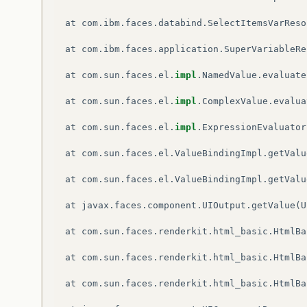
at
com
.
ibm
.
faces
.
databind
.
SelectItemsVarReso
at
com
.
ibm
.
faces
.
application
.
SuperVariableRe
at
com
.
sun
.
faces
.
el
.
impl
.
NamedValue
.
evaluate
at
com
.
sun
.
faces
.
el
.
impl
.
ComplexValue
.
evalua
at
com
.
sun
.
faces
.
el
.
impl
.
ExpressionEvaluator
at
com
.
sun
.
faces
.
el
.
ValueBindingImpl
.
getValu
at
com
.
sun
.
faces
.
el
.
ValueBindingImpl
.
getValu
at
javax
.
faces
.
component
.
UIOutput
.
getValue
(
U
at
com
.
sun
.
faces
.
renderkit
.
html_basic
.
HtmlBa
at
com
.
sun
.
faces
.
renderkit
.
html_basic
.
HtmlBa
at
com
.
sun
.
faces
.
renderkit
.
html_basic
.
HtmlBa