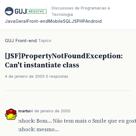
Discussoes de Programacao e
ARQUIVO
Tecnologia
Java
Geral
Front‑end
Mobile
SQL
JS
PHP
Android
GUJ
/
Front-end
/
Topico
[JSF]PropertyNotFoundException:
Can't instantiate class
4 de janeiro de 2005
0 respostas
martui
4 de janeiro de 2005
:shock: Bom… Não tem mais o Smile que eu gosta
:shock: mesmo…