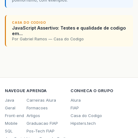
polimorfismo, com exemplos.
at
com
.
sun
.
faces
.
lifecycle
.
LifecycleImpl
.
pha
at
com
.
sun
.
faces
.
lifecycle
.
LifecycleImpl
.
ren
CASA DO CODIGO
JavaScript Assertivo: Testes e qualidade de codigo
at
javax
.
faces
.
webapp
.
FacesServlet
.
service
(
F
em...
Por Gabriel Ramos — Casa do Codigo
at
org
.
apache
.
catalina
.
core
.
ApplicationFilte
at
org
.
apache
.
catalina
.
core
.
ApplicationFilte
at
org
.
jboss
.
web
.
tomcat
.
filters
.
ReplyHeaderF
at
org
.
apache
.
catalina
.
core
.
ApplicationFilte
at
org
.
apache
.
catalina
.
core
.
ApplicationFilte
NAVEGUE
APRENDA
CONHECA O GRUPO
at
org
.
apache
.
catalina
.
core
.
StandardWrapperV
Java
Carreiras Alura
Alura
Geral
Formacoes
FIAP
at
org
.
apache
.
catalina
.
core
.
StandardValveCon
Front-end
Artigos
Casa do Codigo
Mobile
Graduacao FIAP
at
org
.
apache
.
catalina
Hipsters.tech
.
core
.
StandardPipeline
SQL
Pos-Tech FIAP
at
org
.
apache
.
catalina
.
core
.
StandardContext