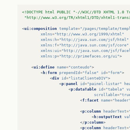
<!DOCTYPE html PUBLIC "-//W3C//DTD XHTML 1.0 T
 "http://www.w3.org/TR/xhtml1/DTD/xhtml1-trans
<
ui:composition
template
=
"/pages/template/temp
xmlns
=
"http://www.w3.org/1999/xhtml"
xmlns:h
=
"http://java.sun.com/jsf/html"
xmlns:f
=
"http://java.sun.com/jsf/core"
xmlns:ui
=
"http://java.sun.com/jsf/face
xmlns:p
=
"http://primefaces.org/ui"
>
<
ui:define
name
=
"conteudo"
>
<
h:form
prependId
=
"false"
id
=
"form"
>
<
div
id
=
"listaClienteDIV"
>
<
p:panel
id
=
"painel-listar"
he
<
p:dataTable
id
=
"tabela"
v
scrollable
=
"tru
<
f:facet
name
=
"header
<
p:column
headerText
=
<
h:outputText
va
</
p:column
>
<
p:column
headerText
=