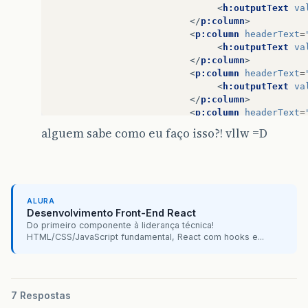
<
h:outputText
va
</
p:column
>
<
p:column
headerText
=
<
h:outputText
va
</
p:column
>
<
p:column
headerText
=
<
h:outputText
va
</
p:column
>
<
p:column
headerText
=
<
h:outputText
va
alguem sabe como eu faço isso?! vllw =D
</
p:column
>
<
p:column
headerText
=
<
h:outputText
va
</
p:column
>
<
p:column
headerText
=
ALURA
<
h:outputText
va
Desenvolvimento Front-End React
</
p:column
>
Do primeiro componente à liderança técnica!
<
p:column
headerText
=
HTML/CSS/JavaScript fundamental, React com hooks e...
<
h:outputText
va
</
p:column
>
<
p:column
headerText
=
<
h:outputText
va
7 Respostas
</
p:column
>