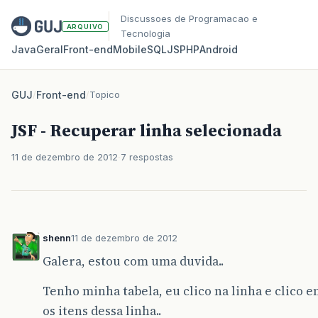
Discussoes de Programacao e
ARQUIVO
Tecnologia
Java
Geral
Front‑end
Mobile
SQL
JS
PHP
Android
GUJ
/
Front-end
/
Topico
JSF - Recuperar linha selecionada
11 de dezembro de 2012
7 respostas
shenn
11 de dezembro de 2012
Galera, estou com uma duvida..
Tenho minha tabela, eu clico na linha e clico 
os itens dessa linha..