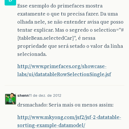
</
h:form
>
Esse exemplo do primefaces mostra
</
ui:define
>
exatamente o que tu precisa fazer. Da uma
</
ui:composition
>
olhada nele, se não entender avisa que posso
tentar explicar. Mas o segredo o selection="#
{tableBean.selectedCar}", é nessa
propriedade que será setado o valor da linha
selecionada.
http://www.primefaces.org/showcase-
labs/ui/datatableRowSelectionSingle.jsf
shenn
11 de dez. de 2012
drsmachado: Seria mais ou menos assim:
http://www.mkyong.com/jsf2/jsf-2-datatable-
sorting-example-datamodel/