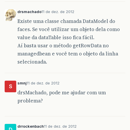
<
p:column
headerText
=
<
h:outputText
va
</
p:column
>
drsmachado
11 de dez. de 2012
<
p:column
headerText
=
Existe uma classe chamada DataModel do
<
h:outputText
va
</
p:column
>
faces. Se você utilizar um objeto dela como
<
p:column
headerText
=
value da dataTable isso fica fácil.
<
h:outputText
va
Aí basta usar o método getRowData no
</
p:column
>
<
p:column
headerText
=
managedbean e você tem o objeto da linha
<
h:outputText
va
selecionada.
</
p:column
>
<
f:facet
name
=
"footer
<
p:commandButton
ajax
smnj
11 de dez. de 2012
<!-- 	 
S
				   		 	  <f:setP
drsMachado, pode me ajudar com um
				   		  -->
problema?
</
p:commandButton
>
</
f:facet
>
</
p:dataTable
>
</
p:panel
>
drrockenbach
11 de dez. de 2012
</
div
>
D