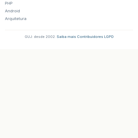
PHP
Android
Arquitetura
GUJ: desde 2002.
·
Saiba mais
·
Contribuidores
·
LGPD