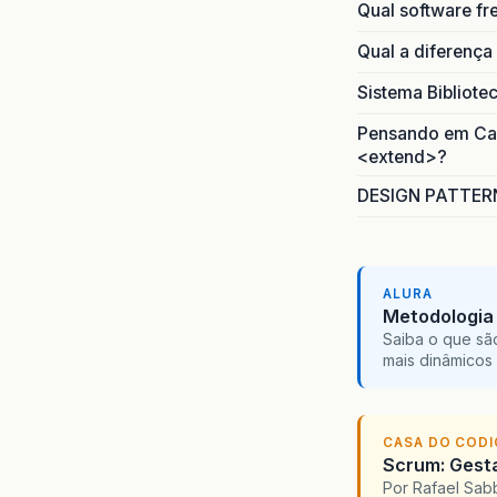
Qual software fr
Qual a diferença
Sistema Bibliote
Pensando em Caso
<extend>?
DESIGN PATTERN
ALURA
Metodologia 
Saiba o que sã
mais dinâmicos 
CASA DO COD
Scrum: Gesta
Por Rafael Sa