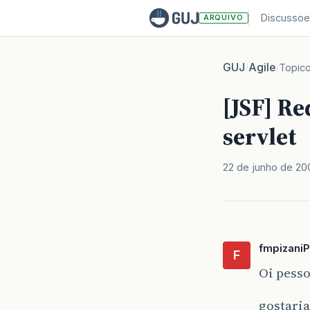
Discussoe
ARQUIVO
GUJ
Agile
/
/
Topic
[JSF] Re
servlet
22 de junho de 20
fmpizaniP
F
Oi pesso
gostari