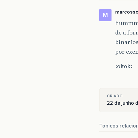
marcoss
M
hummm… 
de a for
binários
por exe
:okok:
CRIADO
22 de junho 
Topicos relacio