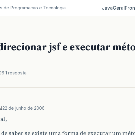
Java
Geral
Fron
s de Programacao e Tecnologia
o
direcionar jsf e executar mét
06
1 resposta
J
22 de junho de 2006
al,
a de saber se existe uma forma de executar um mé