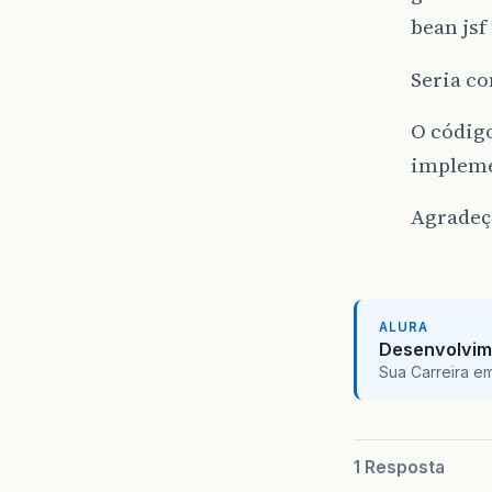
bean jsf
Seria co
O código
impleme
Agradeç
ALURA
Desenvolvim
Sua Carreira e
1 Resposta