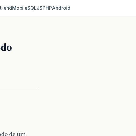
t‑end
Mobile
SQL
JS
PHP
Android
odo
todo de um