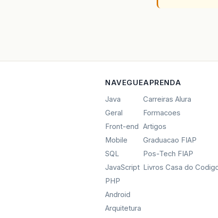
NAVEGUE
APRENDA
Java
Carreiras Alura
Geral
Formacoes
Front-end
Artigos
Mobile
Graduacao FIAP
SQL
Pos-Tech FIAP
JavaScript
Livros Casa do Codig
PHP
Android
Arquitetura