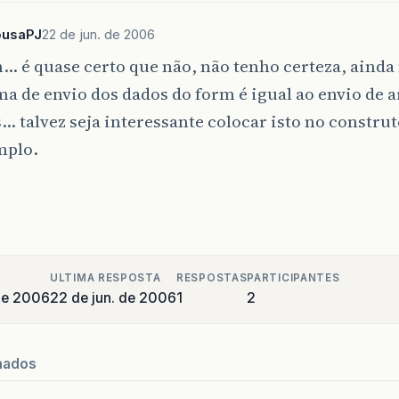
ousaPJ
22 de jun. de 2006
é quase certo que não, não tenho certeza, ainda 
ma de envio dos dados do form é igual ao envio de 
… talvez seja interessante colocar isto no constru
mplo.
ULTIMA RESPOSTA
RESPOSTAS
PARTICIPANTES
de 2006
22 de jun. de 2006
1
2
nados