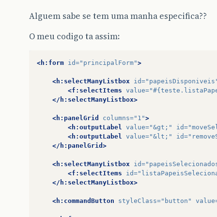
Alguem sabe se tem uma manha especifica??
O meu codigo ta assim:
<h:form
id=
"principalForm"
>
<h:selectManyListbox
id=
"papeisDisponiveis
<f:selectItems
value=
"#{teste.listaPap
</h:selectManyListbox>
<h:panelGrid
columns=
"1"
>
<h:outputLabel
value=
"&gt;"
id=
"moveSe
<h:outputLabel
value=
"&lt;"
id=
"remove
</h:panelGrid>
<h:selectManyListbox
id=
"papeisSelecionado
<f:selectItems
id=
"listaPapeisSelecion
</h:selectManyListbox>
<h:commandButton
styleClass=
"button"
value