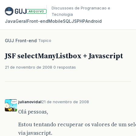
Discussoes de Programacao e
ARQUIVO
Tecnologia
Java
Geral
Front‑end
Mobile
SQL
JS
PHP
Android
GUJ
/
Front-end
/
Topico
JSF selectManyListbox + Javascript
21 de novembro de 2008
0 respostas
julianovidal
21 de novembro de 2008
Olá pessoas,
Estou tentando recuperar os valores de um se
via javascript.