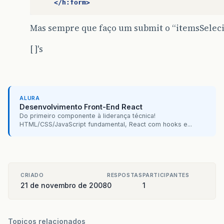
</h:form>
Mas sempre que faço um submit o “itemsSelecio
[ ]'s
ALURA
Desenvolvimento Front-End React
Do primeiro componente à liderança técnica!
HTML/CSS/JavaScript fundamental, React com hooks e...
CRIADO
RESPOSTAS
PARTICIPANTES
21 de novembro de 2008
0
1
Topicos relacionados