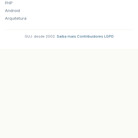
PHP
Android
Arquitetura
GUJ: desde 2002.
·
Saiba mais
·
Contribuidores
·
LGPD