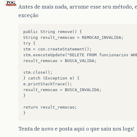
Antes de mais nada, arrume esse seu método, e
exceção
public String remove() { 

String result_remocao = REMOCAO_INVALIDA; 

try { 

stm = con.createStatement(); 

stm.executeUpdate("DELETE FROM funcionarios WHE
result_remocao = BUSCA_VALIDA; 

stm.close(); 

} catch (Exception e) { 

e.printStackTrace();

result_remocao = BUSCA_INVALIDA; 

} 

return result_remocao; 

Tenta de novo e posta aqui o que saiu nos logs!