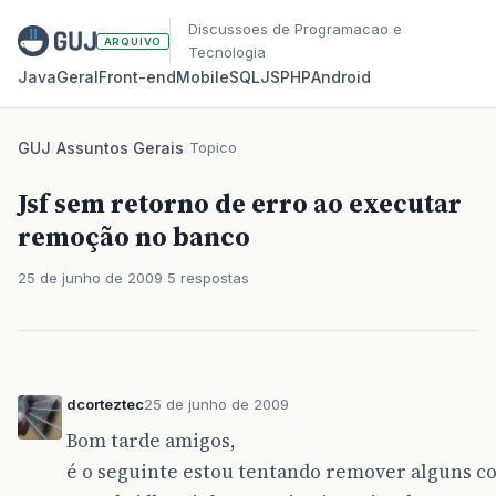
Discussoes de Programacao e
ARQUIVO
Tecnologia
Java
Geral
Front‑end
Mobile
SQL
JS
PHP
Android
GUJ
/
Assuntos Gerais
/
Topico
Jsf sem retorno de erro ao executar
remoção no banco
25 de junho de 2009
5 respostas
dcorteztec
25 de junho de 2009
Bom tarde amigos,
é o seguinte estou tentando remover alguns c