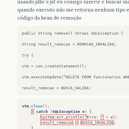
usando jdbc e jsf eu consigo inserir e buscar 
quando executo não me retorna nenhum tipo e
código da bean de remoção
public String remove() throws SQLException {

String result_remocao = REMOCAO_INVALIDA;

try {

stm = con.createStatement();

stm.executeUpdate(“DELETE FROM funcionarios WHE
stm
.
close
();
}
catch
(
SQLException
e
)
{
System.err.println("
Erro
:
"
+
e
);
result_remocao
=
BUSCA_INVALIDA
;
}