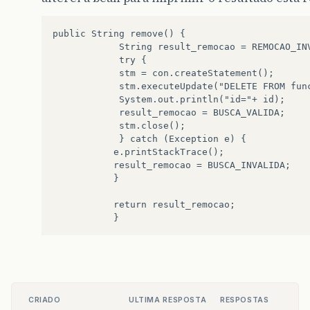
public String remove() {   

		    String result_remocao = REMOCAO_INVALIDA;   

		    try {   

		    stm = con.createStatement();   

		    stm.executeUpdate("DELETE FROM funcionarios where id='" + id + "'");   

		    System.out.println("id="+ id);

		    result_remocao = BUSCA_VALIDA;   	      

		    stm.close();   

		    } catch (Exception e) {   

		   e.printStackTrace();  

		   result_remocao = BUSCA_INVALIDA;   

		   }   

		   return result_remocao;   

CRIADO
ULTIMA RESPOSTA
RESPOSTAS