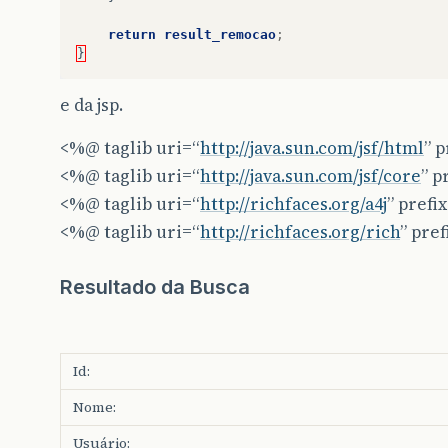
return
result_remocao
;
}
e da jsp.
<%@ taglib uri=“
http://java.sun.com/jsf/html
” 
<%@ taglib uri=“
http://java.sun.com/jsf/core
” p
<%@ taglib uri=“
http://richfaces.org/a4j
” prefi
<%@ taglib uri=“
http://richfaces.org/rich
” pre
Resultado da Busca
Id:
Nome:
Usuário: