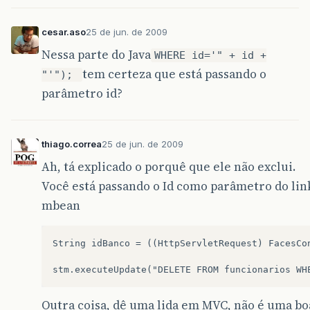
cesar.aso
25 de jun. de 2009
Nessa parte do Java
WHERE id='" + id +
tem certeza que está passando o
"'");
parâmetro id?
thiago.correa
25 de jun. de 2009
Ah, tá explicado o porquê que ele não exclui.
Você está passando o Id como parâmetro do lin
mbean
String idBanco = ((HttpServletRequest) FacesCo
Outra coisa, dê uma lida em MVC, não é uma bo