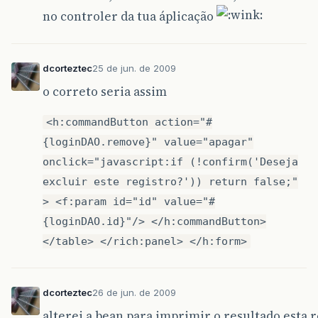
no controler da tua áplicação
dcorteztec
25 de jun. de 2009
o correto seria assim
<h:commandButton action="#
{loginDAO.remove}" value="apagar"
onclick="javascript:if (!confirm('Deseja
excluir este registro?')) return false;"
> <f:param id="id" value="#
{loginDAO.id}"/> </h:commandButton>
</table> </rich:panel> </h:form>
dcorteztec
26 de jun. de 2009
alterei a bean para imprimir o resultado esta 