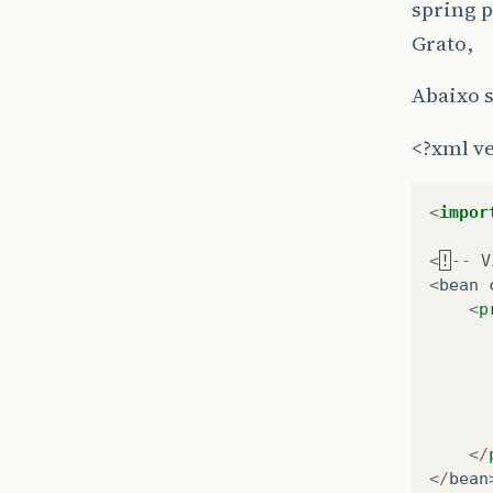
spring 
Grato,
Abaixo 
<?xml v
<
impor
<
!
--
V
<
bean
<
p
</
</
bean