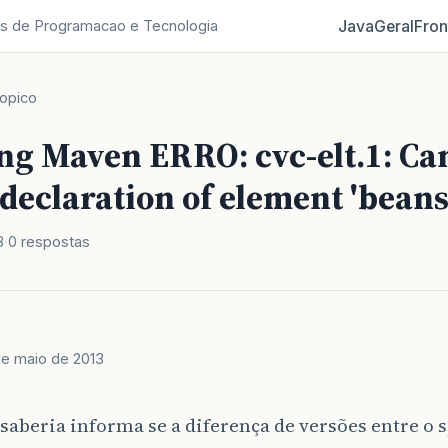
Java
Geral
Fron
s de Programacao e Tecnologia
opico
ing Maven ERRO: cvc-elt.1: Ca
 declaration of element 'beans
3
0 respostas
de maio de 2013
aberia informa se a diferença de versões entre o s