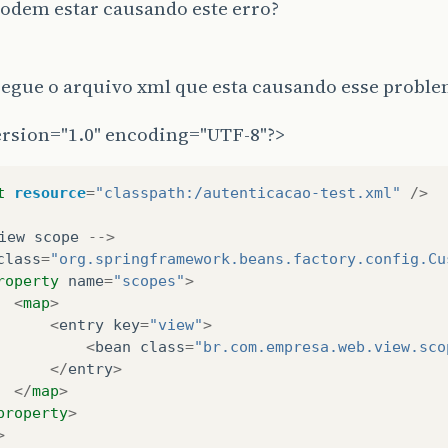
podem estar causando este erro?
segue o arquivo xml que esta causando esse probl
ersion="1.0" encoding="UTF-8"?>
t
resource
=
"classpath:/autenticacao-test.xml"
/>
iew
scope
-->
class
=
"org.springframework.beans.factory.config.Cu
roperty
name
=
"scopes"
>
<
map
>
<
entry
key
=
"view"
>
<
bean
class
=
"br.com.empresa.web.view.sco
</
entry
>
</
map
>
property
>
>