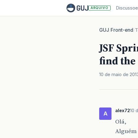
Discussoe
ARQUIVO
GUJ
Front-end
/
/
T
JSF Spr
find the
10 de maio de 201
alex72
10 
A
Olá,
Alguém s