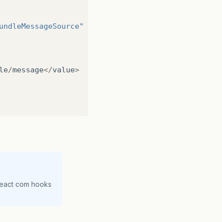
undleMessageSource"
le
/
message
</
value
>
React com hooks