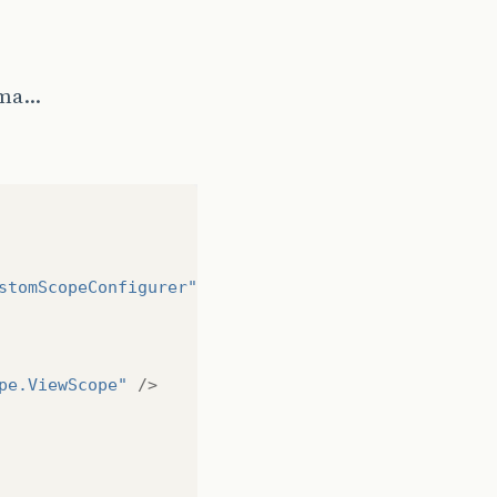
ema…
stomScopeConfigurer"
>
pe.ViewScope"
/>