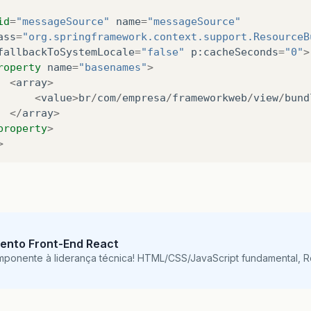
id
=
"messageSource"
name
=
"messageSource"
ass
=
"org.springframework.context.support.ResourceB
fallbackToSystemLocale
=
"false"
p
:
cacheSeconds
=
"0"
>
roperty
name
=
"basenames"
>
<
array
>
<
value
>
br
/
com
/
empresa
/
frameworkweb
/
view
/
bund
</
array
>
property
>
>
ento Front-End React
mponente à liderança técnica! HTML/CSS/JavaScript fundamental, 