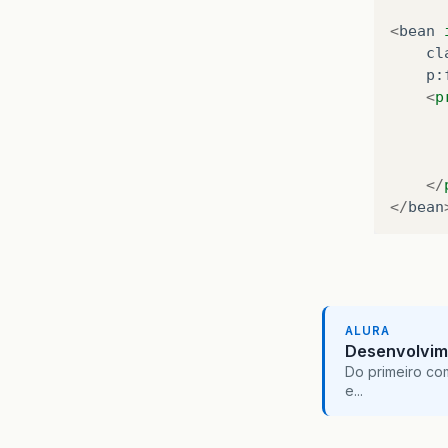
<
bean
cl
p
:
<
p
</
</
bean
ALURA
Desenvolvim
Do primeiro co
e...