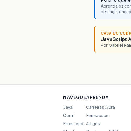
Aprenda os con
herança, encap
CASA DO COD
JavaScript A
Por Gabriel R
NAVEGUE
APRENDA
Java
Carreiras Alura
Geral
Formacoes
Front-end
Artigos