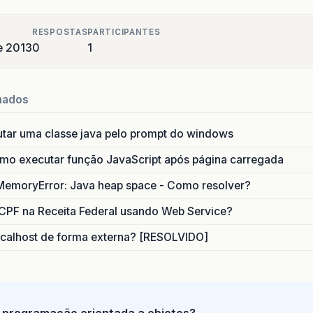
RESPOSTAS
PARTICIPANTES
e 2013
0
1
nados
utar uma classe java pelo prompt do windows
o executar função JavaScript após página carregada
MemoryError: Java heap space - Como resolver?
CPF na Receita Federal usando Web Service?
calhost de forma externa? [RESOLVIDO]
 programação orientada a objetos?