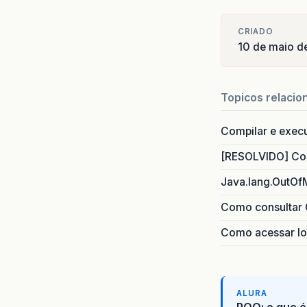
CRIADO
10 de maio d
Topicos relacio
Compilar e exec
[RESOLVIDO] Com
Java.lang.OutOf
Como consultar 
Como acessar lo
ALURA
POO: o que é