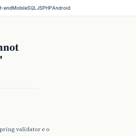
t‑end
Mobile
SQL
JS
PHP
Android
nnot
'
pring validator e o