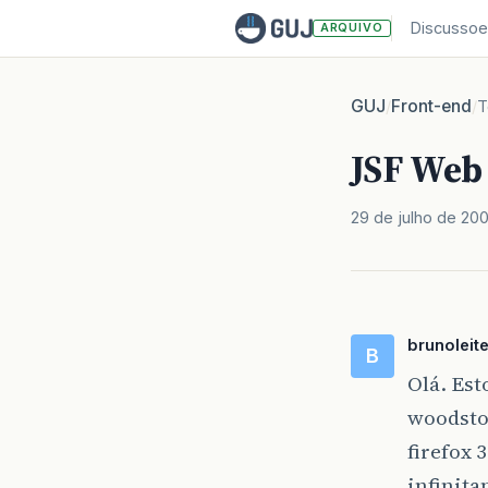
Discussoe
ARQUIVO
GUJ
Front-end
/
/
T
JSF Web
29 de julho de 20
brunoleit
B
Olá. Est
woodsto
firefox 
infinita