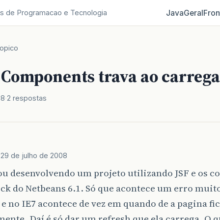
Java
Geral
Fron
s de Programacao e Tecnologia
opico
 Components trava ao carrega
08
2 respostas
e
29 de julho de 2008
ou desenvolvendo um projeto utilizando JSF e os 
ck do Netbeans 6.1. Só que acontece um erro muito
3 e no IE7 acontece de vez em quando de a pagina f
mente. Daí é só dar um refresh que ela carrega. O 