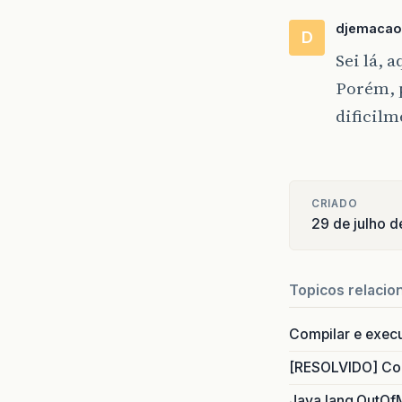
djemacao
D
Sei lá, 
Porém, 
dificilm
CRIADO
29 de julho 
Topicos relacio
Compilar e exec
[RESOLVIDO] Com
Java.lang.OutOf