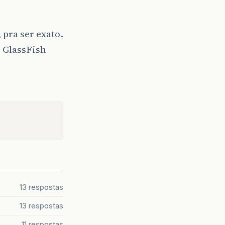
 pra ser exato.
 GlassFish
13 respostas
13 respostas
11 respostas