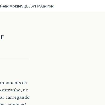
t‑end
Mobile
SQL
JS
PHP
Android
r
components da
 estranho, no
icar carregando
que acontece?