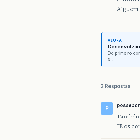
Alguem j
ALURA
Desenvolvim
Do primeiro co
e...
2 Respostas
possebo
P
Também 
IE os c