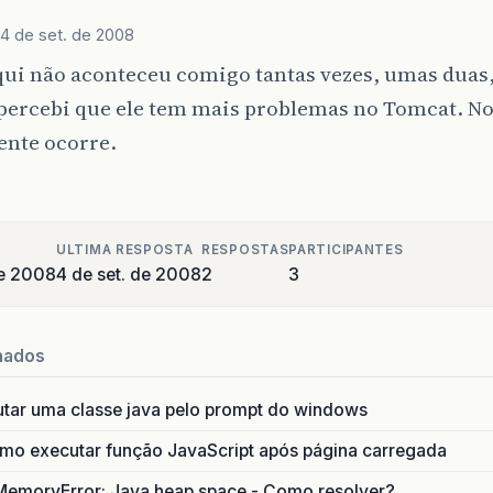
4 de set. de 2008
aqui não aconteceu comigo tantas vezes, umas duas,
percebi que ele tem mais problemas no Tomcat. No
ente ocorre.
ULTIMA RESPOSTA
RESPOSTAS
PARTICIPANTES
de 2008
4 de set. de 2008
2
3
nados
utar uma classe java pelo prompt do windows
o executar função JavaScript após página carregada
MemoryError: Java heap space - Como resolver?