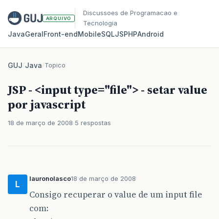
Discussoes de Programacao e
ARQUIVO
Tecnologia
Java
Geral
Front‑end
Mobile
SQL
JS
PHP
Android
GUJ
/
Java
/
Topico
JSP - <input type="file"> - setar value
por javascript
18 de março de 2008
5 respostas
lauronolasco
18 de março de 2008
L
Consigo recuperar o value de um input file
com: