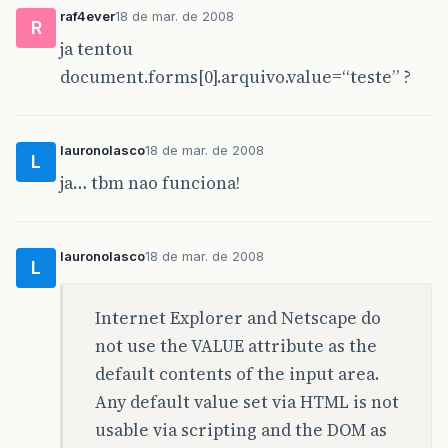
raf4ever
18 de mar. de 2008
R
ja tentou
document.forms[0].arquivo.value=“teste” ?
lauronolasco
18 de mar. de 2008
L
ja… tbm nao funciona!
lauronolasco
18 de mar. de 2008
L
Internet Explorer and Netscape do
not use the VALUE attribute as the
default contents of the input area.
Any default value set via HTML is not
usable via scripting and the DOM as