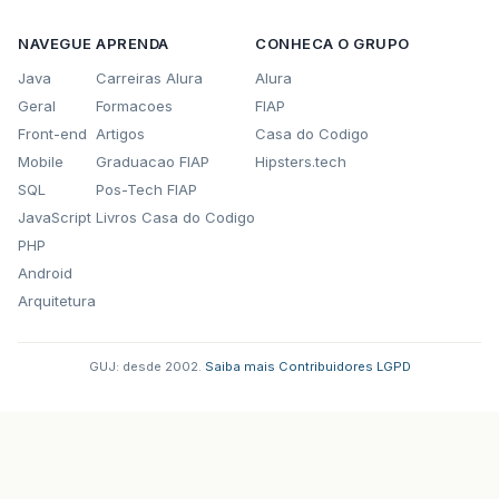
NAVEGUE
APRENDA
CONHECA O GRUPO
Java
Carreiras Alura
Alura
Geral
Formacoes
FIAP
Front-end
Artigos
Casa do Codigo
Mobile
Graduacao FIAP
Hipsters.tech
SQL
Pos-Tech FIAP
JavaScript
Livros Casa do Codigo
PHP
Android
Arquitetura
GUJ: desde 2002.
·
Saiba mais
·
Contribuidores
·
LGPD