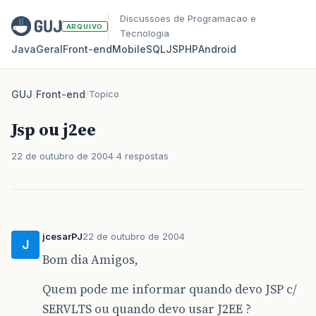
Discussoes de Programacao e
ARQUIVO
Tecnologia
Java
Geral
Front‑end
Mobile
SQL
JS
PHP
Android
GUJ
/
Front-end
/
Topico
Jsp ou j2ee
22 de outubro de 2004
4 respostas
jcesarPJ
22 de outubro de 2004
J
Bom dia Amigos,
Quem pode me informar quando devo JSP c/
SERVLTS ou quando devo usar J2EE ?