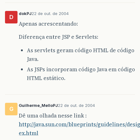
dokPJ
22 de out. de 2004
D
Apenas acrescentando:
Diferença entre JSP e Servlets:
As servlets geram código HTML de código
Java.
As JSPs incorporam código Java em código
HTML estático.
Guilherme_MelloPJ
22 de out. de 2004
G
Dê uma olhada nesse link :
http://java.sun.com/blueprints/guidelines/des
ex.html