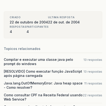
CRIADO
ULTIMA RESPOSTA
22 de outubro de 2004
22 de out. de 2004
RESPOSTAS
PARTICIPANTES
4
4
Topicos relacionados
Compilar e executar uma classe java pelo
13 respostas
prompt do windows
[RESOLVIDO] Como executar função JavaScript
13 respostas
após página carregada
Java.lang.OutOfMemoryError: Java heap space
11 respostas
- Como resolver?
Como consultar CPF na Receita Federal usando
22 respostas
Web Service?