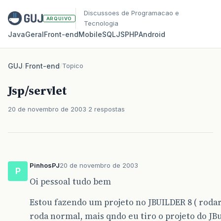
Discussoes de Programacao e
ARQUIVO
Tecnologia
Java
Geral
Front‑end
Mobile
SQL
JS
PHP
Android
GUJ
/
Front-end
/
Topico
Jsp/servlet
20 de novembro de 2003
2 respostas
PinhosPJ
20 de novembro de 2003
P
Oi pessoal tudo bem
Estou fazendo um projeto no JBUILDER 8 ( rodar
roda normal, mais qndo eu tiro o projeto do JBu