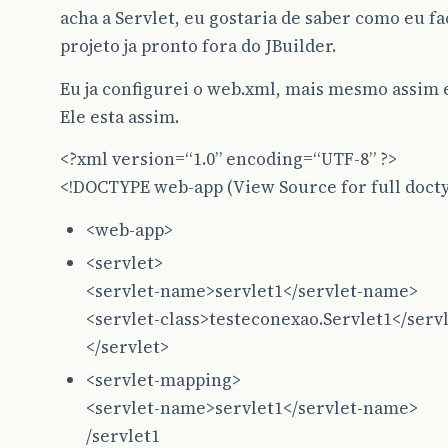
acha a Servlet, eu gostaria de saber como eu f
projeto ja pronto fora do JBuilder.
Eu ja configurei o web.xml, mais mesmo assim e
Ele esta assim.
<?xml version=“1.0” encoding=“UTF-8” ?>
<!DOCTYPE web-app (View Source for full doct
<web-app>
<servlet>
<servlet-name>servlet1</servlet-name>
<servlet-class>testeconexao.Servlet1</servl
</servlet>
<servlet-mapping>
<servlet-name>servlet1</servlet-name>
/servlet1