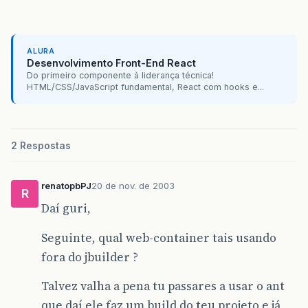
ALURA
Desenvolvimento Front-End React
Do primeiro componente à liderança técnica!
HTML/CSS/JavaScript fundamental, React com hooks e...
2 Respostas
renatopbPJ
20 de nov. de 2003
R
Daí guri,
Seguinte, qual web-container tais usando
fora do jbuilder ?
Talvez valha a pena tu passares a usar o ant
que daí ele faz um build do teu projeto e já