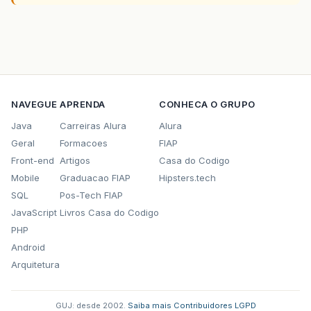
NAVEGUE
APRENDA
CONHECA O GRUPO
Java
Carreiras Alura
Alura
Geral
Formacoes
FIAP
Front-end
Artigos
Casa do Codigo
Mobile
Graduacao FIAP
Hipsters.tech
SQL
Pos-Tech FIAP
JavaScript
Livros Casa do Codigo
PHP
Android
Arquitetura
GUJ: desde 2002.
·
Saiba mais
·
Contribuidores
·
LGPD