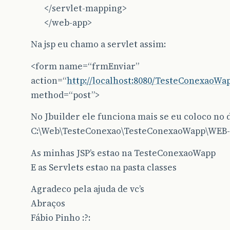
</servlet-mapping>
</web-app>
Na jsp eu chamo a servlet assim:
<form name=“frmEnviar”
action=“
http://localhost:8080/TesteConexaoWa
method=“post”>
No Jbuilder ele funciona mais se eu coloco no d
C:\Web\TesteConexao\TesteConexaoWapp\WEB-N
As minhas JSP’s estao na TesteConexaoWapp
E as Servlets estao na pasta classes
Agradeco pela ajuda de vc’s
Abraços
Fábio Pinho :?: