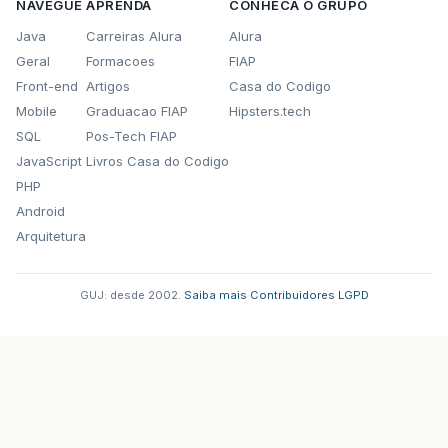
NAVEGUE
APRENDA
CONHECA O GRUPO
Java
Carreiras Alura
Alura
Geral
Formacoes
FIAP
Front-end
Artigos
Casa do Codigo
Mobile
Graduacao FIAP
Hipsters.tech
SQL
Pos-Tech FIAP
JavaScript
Livros Casa do Codigo
PHP
Android
Arquitetura
GUJ: desde 2002.
·
Saiba mais
·
Contribuidores
·
LGPD