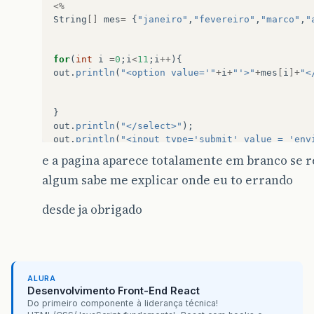
<%
String
[]
mes
=
{
"janeiro"
,
"fevereiro"
,
"marco"
,
"
for
(
int
i
=
0
;
i
<
11
;
i
++
){
out
.
println
(
"<option value='"
+
i
+
"'>"
+
mes
[
i
]+
"<
}
out
.
println
(
"</select>"
);
out
.
println
(
"<input type='submit' value = 'env
out
.
println
(
"</form>"
);
e a pagina aparece totalamente em branco se re
algum sabe me explicar onde eu to errando
desde ja obrigado
out
.
println
(
"voce nasceu no mes de "
+
mes
[
Integ
ALURA
Desenvolvimento Front-End React
Do primeiro componente à liderança técnica!
%>