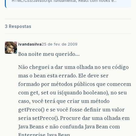
HTML/CSS/JavaScript fundamental, React com hooks e...
<
jsp
:
useBean
id
=
"preco"
class
="
PrecoBean
"/>
3 Respostas
<%= "
preco
=
"+Integer.toString(preco.calculaPr
<%@include file="
rodape
.
html
" %>
</body>
ivandasilva
25 de fev. de 2009
</html>
Boa noite meu querido…
Não cheguei a dar uma olhada no seu código
mas o bean esta errado. Ele deve ser
formado por métodos públicos que comecem
com get, set ou is(quando booleano), no seu
caso, você terá que criar um método
getPreco() e se você fosse definir um valor
seria setPreco(). Procure dar uma olhada em
Java Beans e não confunda Java Bean com
Enterprise Java Bean.