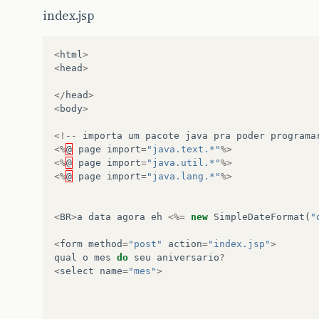
index.jsp
<
html
>
<
head
>
</
head
>
<
body
>
<!--
importa
um
pacote
java
pra
poder
programa
<%
@
page
import
=
"java.text.*"
%>
<%
@
page
import
=
"java.util.*"
%>
<%
@
page
import
=
"java.lang.*"
%>
<
BR
>
a
data
agora
eh
<%=
new
SimpleDateFormat
(
"
<
form
method
=
"post"
action
=
"index.jsp"
>
qual
o
mes
do
seu
aniversario
?
<
select
name
=
"mes"
>