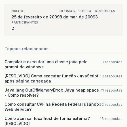
CRIADO
ULTIMA RESPOSTA
RESPOSTAS
25 de fevereiro de 2009
8 de mar. de 2009
3
PARTICIPANTES
2
Topicos relacionados
Compilar e executar uma classe java pelo
13 respostas
prompt do windows
[RESOLVIDO] Como executar função JavaScript
13 respostas
após página carregada
Java.lang.OutOfMemoryError: Java heap space
11 respostas
- Como resolver?
Como consultar CPF na Receita Federal usando
22 respostas
Web Service?
Como acessar localhost de forma externa?
13 respostas
[RESOLVIDO]