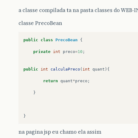
a classe compilada ta na pasta classes do WEB-I
classe PrecoBean
public
class
PrecoBean
{
private
int
preco
=
10
;
public
int
calculaPreco
(
int
quant
){
return
quant
*
preco
;
}
}
na pagina jsp eu chamo ela assim