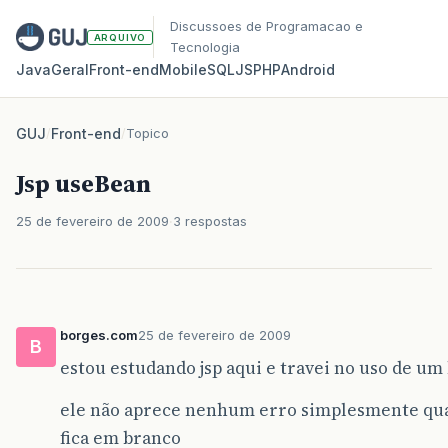
Discussoes de Programacao e
ARQUIVO
Tecnologia
Java
Geral
Front‑end
Mobile
SQL
JS
PHP
Android
GUJ
/
Front-end
/
Topico
Jsp useBean
25 de fevereiro de 2009
3 respostas
borges.com
25 de fevereiro de 2009
B
estou estudando jsp aqui e travei no uso de um
ele não aprece nenhum erro simplesmente quan
fica em branco