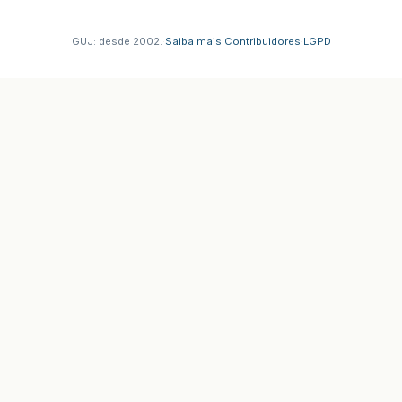
GUJ: desde 2002.
·
Saiba mais
·
Contribuidores
·
LGPD