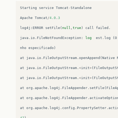
Starting
service
Tomcat
-
Standalone
Apache
Tomcat
/
4.0
.
3
log4j
:
ERROR
setFile
(
null
,
true
)
call
failed
.
java
.
io
.
FileNotFoundException
:
log
est
.
log
(
O
nho
especificado
)
at
java
.
io
.
FileOutputStream
.
openAppend
(
Native
at
java
.
io
.
FileOutputStream
.<
init
>
(
FileOutputS
at
java
.
io
.
FileOutputStream
.<
init
>
(
FileOutputS
at
org
.
apache
.
log4j
.
FileAppender
.
setFile
(
FileA
at
org
.
apache
.
log4j
.
FileAppender
.
activateOptio
at
org
.
apache
.
log4j
.
config
.
PropertySetter
.
acti
47
)