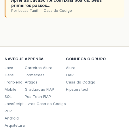
Aprenda JavaScript com Dashboards: Seus
primeiros passos...
Por Lucas Tauil — Casa do Codigo
NAVEGUE
APRENDA
CONHECA O GRUPO
Java
Carreiras Alura
Alura
Geral
Formacoes
FIAP
Front-end
Artigos
Casa do Codigo
Mobile
Graduacao FIAP
Hipsters.tech
SQL
Pos-Tech FIAP
JavaScript
Livros Casa do Codigo
PHP
Android
Arquitetura