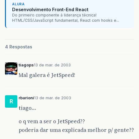
ALURA
at
javax
.
servlet
.
GenericServlet
.
init
(
GenericSe
Desenvolvimento Front-End React
Do primeiro componente à liderança técnica!
at
org
.
apache
.
catalina
.
core
.
StandardWrapper
.
lo
HTML/CSS/JavaScript fundamental, React com hooks e...
java
:
916
)
at
org
.
apache
.
catalina
.
core
.
StandardWrapper
.
lo
4 Respostas
8
)
tiagops
13 de mar. de 2003
at
org
.
apache
.
catalina
.
core
.
StandardContext
.
lo
Mal galera é JetSpeed!
t
.
java
:
3266
)
at
org
.
apache
.
catalina
.
core
.
StandardContext
.
st
rbarioni
13 de mar. de 2003
R
395
)
tiago…
at
org
.
apache
.
catalina
.
core
.
ContainerBase
.
addC
o q vem a ser o JetSpeed??
5
)
poderia dar uma explicada melhor p/ gente??
at
org
.
apache
.
catalina
.
core
.
StandardHost
.
addCh