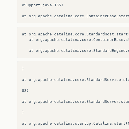
r
.
java
:
406
)
eSupport.java:155)

at
org
.
apache
.
log4j
.
PropertyConfigurator
.
doCon
r
.
java
:
432
)
at org.apache.catalina.core.StandardHost.start(
at
org
.
apache
.
log4j
.
helpers
.
OptionConverter
.
se
   at org.apache.catalina.core.ContainerBase.st
verter
.
java
:
460
)
at
org
.
apache
.
log4j
.
LogManager
.<
clinit
>
(
LogMan
at
org
.
apache
.
log4j
.
Category
.
getInstance
(
Categ
)

at
org
.
apache
.
turbine
.
services
.
logging
.
Log4Jav
at org.apache.catalina.core.StandardService.sta
r
.
java
:
128
)
88)

at
org
.
apache
.
turbine
.
services
.
logging
.
Turbine
at org.apache.catalina.core.StandardServer.star
TurbineLoggingService
.
java
:
326
)
)

at
org
.
apache
.
turbine
.
services
.
logging
.
Turbine
at org.apache.catalina.startup.Catalina.start(C