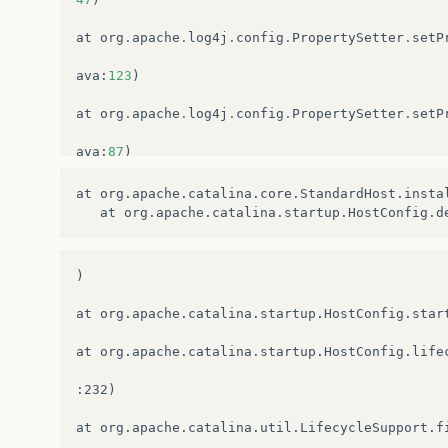
at
org
.
apache
.
log4j
.
config
.
PropertySetter
.
setP
ava
:
123
)
at
org
.
apache
.
log4j
.
config
.
PropertySetter
.
setP
ava
:
87
)
at
org
.
apache
.
log4j
.
PropertyConfigurator
.
parse
at org.apache.catalina.core.StandardHost.instal
tor
.
java
:
645
)
at
org
.
apache
.
log4j
.
PropertyConfigurator
.
parse
)

tor
.
java
:
603
)
at org.apache.catalina.startup.HostConfig.start
at
org
.
apache
.
log4j
.
PropertyConfigurator
.
confi
at org.apache.catalina.startup.HostConfig.lifec
onfigurator
.
java
:
500
)
:232)

at
org
.
apache
.
log4j
.
PropertyConfigurator
.
doCon
at org.apache.catalina.util.LifecycleSupport.fi