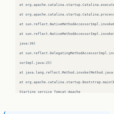
t
(
TurbineLoggingService
.
java
:
269
)
at org.apache.catalina.startup.Catalina.execute
at
org
.
apache
.
turbine
.
services
.
logging
.
Turbine
at org.apache.catalina.startup.Catalina.process
eLoggingService
.
java
:
157
)
at sun.reflect.NativeMethodAccessorImpl.invoke0
at
org
.
apache
.
turbine
.
services
.
TurbineBaseServ
at sun.reflect.NativeMethodAccessorImpl.invoke(
e
.
java
:
108
)
java:39)

at
org
.
apache
.
turbine
.
services
.
BaseInitableBro
at sun.reflect.DelegatingMethodAccessorImpl.inv
Broker
.
java
:
149
)
sorImpl.java:25)

at
org
.
apache
.
turbine
.
services
.
BaseServiceBrok
at java.lang.reflect.Method.invoke(Method.java:
Broker
.
java
:
139
)
at org.apache.catalina.startup.Bootstrap.main(B
at
org
.
apache
.
turbine
.
services
.
TurbineServices
Starting service Tomcat-Apache

neServices
.
java
:
204
)
at
org
.
apache
.
turbine
.
Turbine
.
init
(
Turbine
.
jav