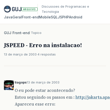
Discussoes de Programacao e
ARQUIVO
Tecnologia
Java
Geral
Front‑end
Mobile
SQL
JS
PHP
Android
GUJ
/
Front-end
/
Topico
JSPEED - Erro na instalacao!
13 de março de 2003
4 respostas
tiagops
13 de março de 2003
O eu pode estar acontecendo?
Estou seguindo os passos em :
http://jakarta.ap
Apareceu esse erro: