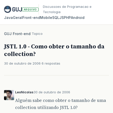
Discussoes de Programacao e
ARQUIVO
Tecnologia
Java
Geral
Front‑end
Mobile
SQL
JS
PHP
Android
GUJ
/
Front-end
/
Topico
JSTL 1.0 - Como obter o tamanho da
collection?
30 de outubro de 2006
6 respostas
LeoNicolas
30 de outubro de 2006
Alguém sabe como obter o tamanho de uma
collection utilizando JSTL 1.0?