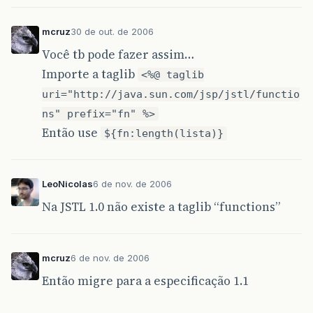
mcruz
30 de out. de 2006
Você tb pode fazer assim…
Importe a taglib
<%@ taglib
uri="http://java.sun.com/jsp/jstl/functio
ns" prefix="fn" %>
Então use
${fn:length(lista)}
LeoNicolas
6 de nov. de 2006
Na JSTL 1.0 não existe a taglib “functions”
mcruz
6 de nov. de 2006
Então migre para a especificação 1.1