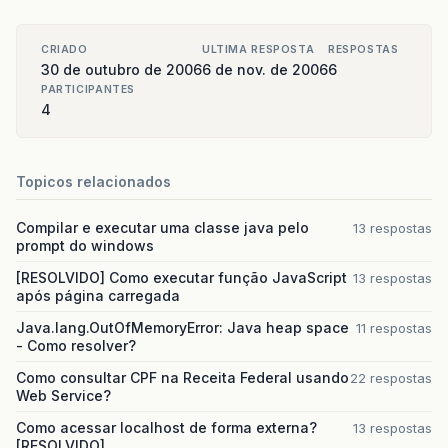
CRIADO
ULTIMA RESPOSTA
RESPOSTAS
30 de outubro de 2006
6 de nov. de 2006
6
PARTICIPANTES
4
Topicos relacionados
Compilar e executar uma classe java pelo
13 respostas
prompt do windows
[RESOLVIDO] Como executar função JavaScript
13 respostas
após página carregada
Java.lang.OutOfMemoryError: Java heap space
11 respostas
- Como resolver?
Como consultar CPF na Receita Federal usando
22 respostas
Web Service?
Como acessar localhost de forma externa?
13 respostas
[RESOLVIDO]