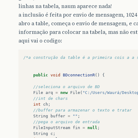
linhas na tabela, naum aparece nada!
a inclusão é feita por envio de mensagem, 102
abro a table, começa o envio de mensagem, e
informação para colocar na tabela, mas não est
aqui vai o codigo:
/*a construção da table é a primeira cois a a 
public
void
BDconnectionR
()
{
//seleciona o arquivo de BD
File
arq
=
new
File
(
"C:/Users/Waurá/Deskto
//int de chars
int
ch
;
//buffer para armazenar o texto e tratar
String
buffer
=
""
;
//pega o arquivo de entrada
FileInputStream
fin
=
null
;
String
c
;