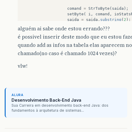
comand
=
StrToByte
(
saida
);
setByte
(
i
,
comand
,
ioStats
saida
=
saida
.
substring
(
2
);
alguém ai sabe onde estou errando???
}
é possivel inserir deste modo que eu estou fa
// data e hora do evento
quando add as infos na tabela elas aparecem 
for
(
int
i
=
0
;
i
<
7
;
i
++
)
{
chamado(no caso é chamado 1024 vezes)?
intermed
=
datahora
.
substri
comand
=
StrToByte
(
intermed
vlw!
dateFormat
=
dateFormat
+
(
datahora
=
datahora
.
substri
}
ALURA
Desenvolvimento Back-End Java
linhas
=
new
Object
[]
Sua Carreira em desenvolvimento back-end Java: dos
{
datahora
.
substring
(
3
,
4
)
+
fundamentos à arquitetura de sistemas...
+
"/20"
+
dateFor
+
datahora
.
substr
ioStatsRS
[
0
]
,
ioS
ioStatsRS
[
5
]
,
ioS