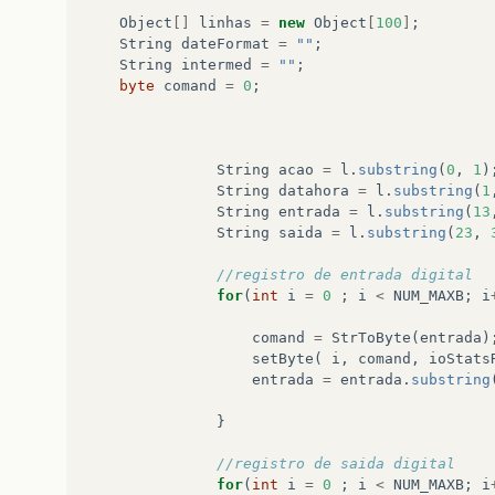
,
"coluna 77"
,
"coluna 78"
,
"coluna79"
,
"co
Object
[]
linhas
=
new
Object
[
100
]
;
};
String
dateFormat
=
""
;
String
intermed
=
""
;
byte
comand
=
0
;
linha
=
c
.
toString
().
split
(
"\\n"
);
int
ccount
=
2
;
for
(
int
m
=
0
;
m
<
countl
-
1
;
++
m
)
{
String
acao
=
l
.
substring
(
0
,
1
)
for
(
int
j
=
0
;
j
<=
5
;
++
j
)
{
String
datahora
=
l
.
substring
(
1
inter
=
linha
[
m
]
.
toString
().
split
(
"
String
entrada
=
l
.
substring
(
13
}
String
saida
=
l
.
substring
(
23
,
col
[
ccount
]
=
inter
[
1
]
;
ccount
++
;
//registro de entrada digital
}
for
(
int
i
=
0
;
i
<
NUM_MAXB
;
i
comand
=
StrToByte
(
entrada
)
}
catch
(
Exception
d
)
{
setByte
(
i
,
comand
,
ioStats
System
.
out
.
println
(
d
);
entrada
=
entrada
.
substring
}
modelo3
=
new
DefaultTableModel
(
col
,
0
}
TRegistro
.
setModel
(
modelo3
);
}
//registro de saida digital
for
(
int
i
=
0
;
i
<
NUM_MAXB
;
i