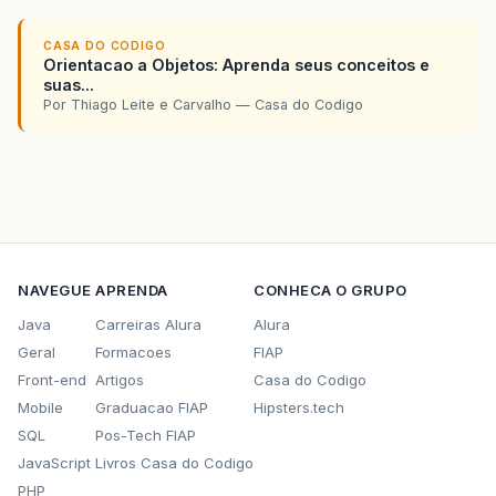
CASA DO CODIGO
Orientacao a Objetos: Aprenda seus conceitos e
suas...
Por Thiago Leite e Carvalho — Casa do Codigo
NAVEGUE
APRENDA
CONHECA O GRUPO
Java
Carreiras Alura
Alura
Geral
Formacoes
FIAP
Front-end
Artigos
Casa do Codigo
Mobile
Graduacao FIAP
Hipsters.tech
SQL
Pos-Tech FIAP
JavaScript
Livros Casa do Codigo
PHP