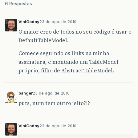
6 Respostas
ioStatsRS
[
10
]
,
io
ioStatsRS
[
15
]
,
io
ioStatsRS
[
20
]
,
io
ViniGodoy
23 de ago. de 2010
ioStatsRS
[
25
]
,
io
ioStatsRS
[
30
]
,
io
O maior erro de todos no seu código é usar o
ioStatsRS
[
35
]
,
io
DefaultTableModel.
ioStatsRE
[
0
]
,
ioS
ioStatsRE
[
4
]
,
ioS
Comece seguindo os links na minha
ioStatsRE
[
10
]
,
io
ioStatsRE
[
15
]
,
io
assinatura, e montando um TableModel
ioStatsRE
[
20
]
,
io
próprio, filho de AbstractTableModel.
ioStatsRE
[
25
]
,
io
ioStatsRE
[
30
]
,
io
ioStatsRE
[
34
]
,
io
banger
23 de ago. de 2010
modelo3
.
addRow
(
linhas
);
}
puts, num tem outro jeito?!?
ViniGodoy
23 de ago. de 2010