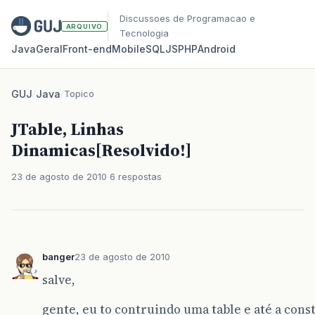
Discussoes de Programacao e
ARQUIVO
Tecnologia
Java
Geral
Front‑end
Mobile
SQL
JS
PHP
Android
GUJ
/
Java
/
Topico
JTable, Linhas
Dinamicas[Resolvido!]
23 de agosto de 2010
6 respostas
banger
23 de agosto de 2010
salve,
gente, eu to contruindo uma table e até a const