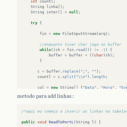
int
countl
;
String
linha
[]
;
String
inter
[]
=
null
;
try
{
fin
=
new
FileInputStream
(
arq
);
//enquanto tiver char joga no buffer
while
((
ch
=
fin
.
read
())
!=
-
1
)
{
buffer
=
buffer
+
((
char
)
ch
);
}
c
=
buffer
.
replace
(
";"
,
""
);
countl
=
c
.
split
(
"\\n"
).
length
;
col
=
new
String
[]
{
"Data"
,
"Hora"
,
"Ev
,
"coluna 9"
,
"coluna 10"
,
"coluna
metodo para add linhas :
,
"coluna17"
,
"coluna 18"
,
"coluna 19"
,
"co
,
"coluna 27"
,
"coluna 28"
,
"coluna 29"
,
"c
,
"coluna 37"
,
"coluna 38"
,
"coluna 39"
,
"c
/*aqui eu começo a inserir as linhas na tabela
,
"coluna 47"
,
"coluna 48"
,
"coluna 49"
,
"c
,
"coluna 57"
,
"coluna 58"
,
"coluna59"
,
"co
public
void
ReadToPortL
(
String
l
)
{
,
"coluna 67"
,
"coluna 68"
,
"coluna 69"
,
"c