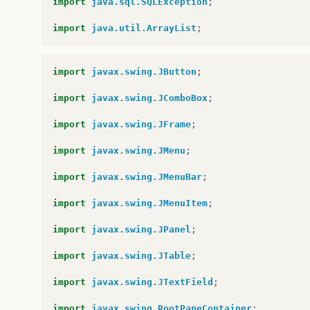
import
java.sql.SQLException
;
import
java.util.ArrayList
;
import
javax.swing.JButton
;
import
javax.swing.JComboBox
;
import
javax.swing.JFrame
;
import
javax.swing.JMenu
;
import
javax.swing.JMenuBar
;
import
javax.swing.JMenuItem
;
import
javax.swing.JPanel
;
import
javax.swing.JTable
;
import
javax.swing.JTextField
;
import
javax.swing.RootPaneContainer
;