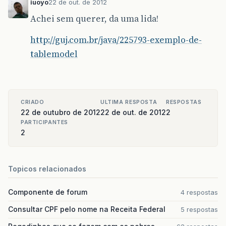
iuoyo
22 de out. de 2012
}
Achei sem querer, da uma lida!
@Override
public
void
actionPerformed
(
ActionEvent
evt
)
{
http://guj.com.br/java/225793-exemplo-de-
if
(
evt
.
getSource
()
==
this
.
tabela
){
tablemodel
//acaoTexto();			
}
else
{
}
CRIADO
ULTIMA RESPOSTA
RESPOSTAS
}
22 de outubro de 2012
22 de out. de 2012
2
PARTICIPANTES
2
public
void
acaoTexto
(){
}
Topicos relacionados
Componente de forum
4 respostas
Consultar CPF pelo nome na Receita Federal
5 respostas