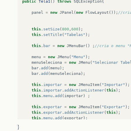
public
Tela1
()
throws
SQLException
{
panel
=
new
JPanel
(
new
FlowLayout
());
//cri
this
.
setSize
(
800
,
600
);
this
.
setTitle
(
"Tabelas"
);
this
.
bar
=
new
JMenuBar
()
;
menu
=
new
JMenu
(
"Menu"
);
menuSeleciona
=
new
JMenu
(
"Selecionar Tabe
bar
.
add
(
menu
);
bar
.
add
(
menuSeleciona
);
this
.
importar
=
new
JMenuItem
(
"Importar"
);
this
.
importar
.
addActionListener
(
this
);
this
.
menu
.
add
(
importar
)
;
this
.
exportar
=
new
JMenuItem
(
"Exportar"
);
this
.
exportar
.
addActionListener
(
this
);
this
.
menu
.
add
(
exportar
);
}