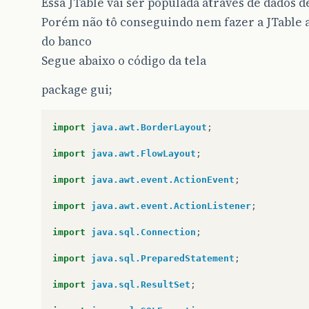
Essa JTable vai ser populada através de dados 
Porém não tô conseguindo nem fazer a JTable 
do banco
Segue abaixo o código da tela
package gui;
import
java.awt.BorderLayout
;
import
java.awt.FlowLayout
;
import
java.awt.event.ActionEvent
;
import
java.awt.event.ActionListener
;
import
java.sql.Connection
;
import
java.sql.PreparedStatement
;
import
java.sql.ResultSet
;