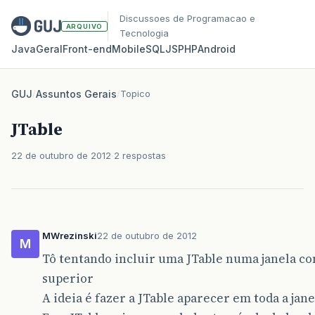
Discussoes de Programacao e
ARQUIVO
Tecnologia
Java
Geral
Front‑end
Mobile
SQL
JS
PHP
Android
GUJ
/
Assuntos Gerais
/
Topico
JTable
22 de outubro de 2012
2 respostas
MWrezinski
22 de outubro de 2012
M
Tô tentando incluir uma JTable numa janela 
superior
A ideia é fazer a JTable aparecer em toda a jane