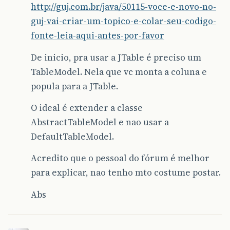
String
[]
headers
=
{
"Nome"
,
"Objeto"
};
http://guj.com.br/java/50115-voce-e-novo-no-
//((model.tabela) Tabela).getNome()
guj-vai-criar-um-topico-e-colar-seu-codigo-
//};
fonte-leia-aqui-antes-por-favor
JTable
tbCompleta
=
new
JTable
(
dados
,
h
De inicio, pra usar a JTable é preciso um
//getContentPane().add(tbCompleta, Bor
TableModel. Nela que vc monta a coluna e
pack
();
popula para a JTable.
////////////////
O ideal é extender a classe
//getContentPane().add(tbCompleta.getTable
AbstractTableModel e nao usar a
//this.panel.add(tbCompleta.getTableHeader
DefaultTableModel.
this
.
setJMenuBar
(
bar
);
this
.
getContentPane
().
add
(
panel
);
Acredito que o pessoal do fórum é melhor
this
.
setVisible
(
true
);
setDefaultCloseOperation
(
JFrame
.
EXIT_ON_CL
para explicar, nao tenho mto costume postar.
}
Abs
public
static
void
main
(
String
[]
args
)
throws
Tela1
t
=
new
Tela1
();