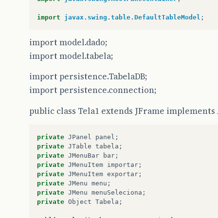
import
javax.swing.table.DefaultTableModel
;
import model.dado;
import model.tabela;
import persistence.TabelaDB;
import persistence.connection;
public class Tela1 extends JFrame implements
private
JPanel
panel
;
private
JTable
tabela
;
private
JMenuBar
bar
;
private
JMenuItem
importar
;
private
JMenuItem
exportar
;
private
JMenu
menu
;
private
JMenu
menuSeleciona
;
private
Object
Tabela
;