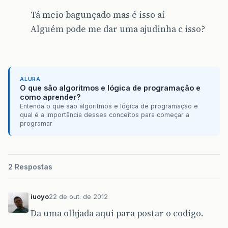
ArrayList
Tabelas
=
null
;
Tá meio bagunçado mas é isso aí
Connection
conn
=
null
;
Alguém pode me dar uma ajudinha c isso?
conn
=
connection
.
getConnection
();
TabelaDB
tabelaDB
=
new
TabelaDB
();
Tabelas
=
tabelaDB
.
getListaTabelas
();
ALURA
int
numtabelas
=
Tabelas
.
size
();
O que são algoritmos e lógica de programação e
for
(
int
i
=
0
;
i
<
numtabelas
;
i
++
){
como aprender?
tabela
Tabela
=
new
tabela
();
Entenda o que são algoritmos e lógica de programação e
Tabela
=
(
model
.
tabela
)
Tabelas
.
get
(
i
)
qual é a importância desses conceitos para começar a
System
.
out
.
println
();
programar
this
.
menuSeleciona
.
add
(
Tabela
.
getNome
(
//select.add(((tabela) Tabela).getNome
}
2 Respostas
/////////////////cria JTable
Object
[]
[]
dados
=
{
{
"Mauricio"
,
"Papel"
}
iuoyo
22 de out. de 2012
//{((model.tabela) Tabela).get
};
Da uma olhjada aqui para postar o codigo.