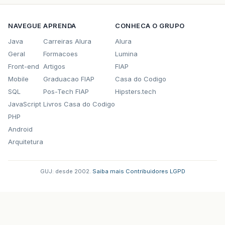
NAVEGUE
APRENDA
CONHECA O GRUPO
Java
Carreiras Alura
Alura
Geral
Formacoes
Lumina
Front-end
Artigos
FIAP
Mobile
Graduacao FIAP
Casa do Codigo
SQL
Pos-Tech FIAP
Hipsters.tech
JavaScript
Livros Casa do Codigo
PHP
Android
Arquitetura
GUJ: desde 2002.
·
Saiba mais
·
Contribuidores
·
LGPD