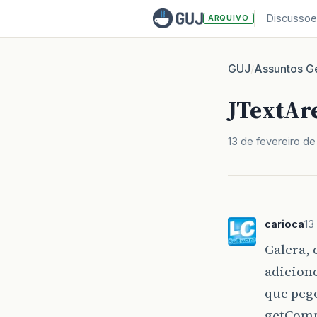
Discussoe
ARQUIVO
GUJ
Assuntos Ge
/
JTextAr
13 de fevereiro d
carioca
13
Galera, 
adicione
que peg
getComp