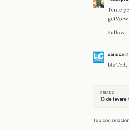
Tente pe
getView(
Fallow
carioca
13
blz Ted,
CRIADO
13 de fevere
Topicos relacio