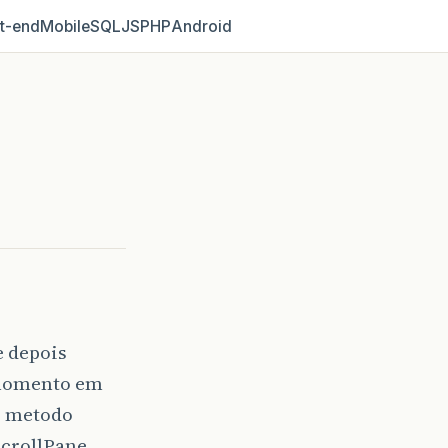
t‑end
Mobile
SQL
JS
PHP
Android
e depois
m momento em
o metodo
crollPane