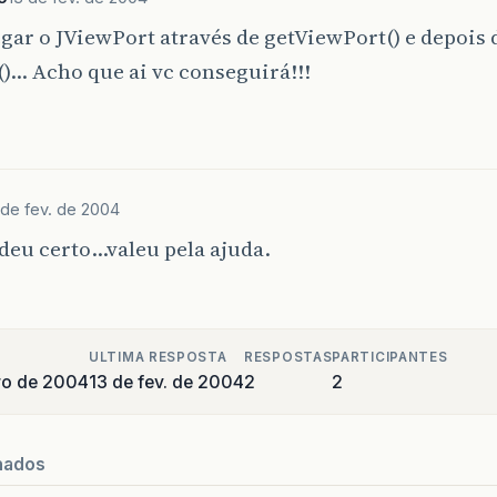
gar o JViewPort através de getViewPort() e depois
)… Acho que ai vc conseguirá!!!
 de fev. de 2004
 deu certo…valeu pela ajuda.
ULTIMA RESPOSTA
RESPOSTAS
PARTICIPANTES
iro de 2004
13 de fev. de 2004
2
2
nados