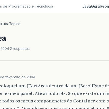
Java
Geral
Fron
s de Programacao e Tecnologia
rais
/
Topico
ea
e 2004
2 respostas
 de fevereiro de 2004
coloquei um JTextArea dentro de um JScrollPane d
i ao meu panel. Ate ai tudo blz. So que existe u
o todos os meus componenetes do Container com 
onents(). Quando vejo que o componente eh um JS