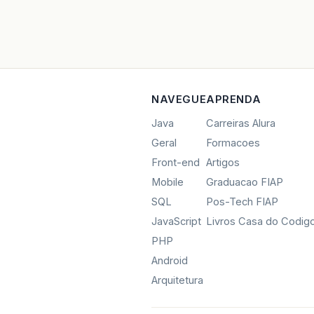
NAVEGUE
APRENDA
Java
Carreiras Alura
Geral
Formacoes
Front-end
Artigos
Mobile
Graduacao FIAP
SQL
Pos-Tech FIAP
JavaScript
Livros Casa do Codig
PHP
Android
Arquitetura