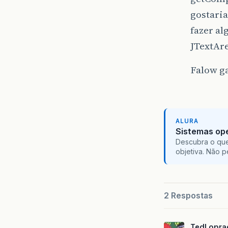
gostaria
fazer a
JTextAre
Falow g
ALURA
Sistemas ope
Descubra o que
objetiva. Não 
2 Respostas
TedLopra