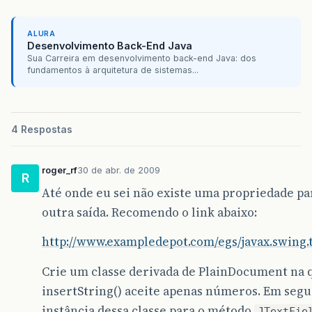
ALURA
Desenvolvimento Back-End Java
Sua Carreira em desenvolvimento back-end Java: dos
fundamentos à arquitetura de sistemas...
4 Respostas
roger_rf
30 de abr. de 2009
R
Até onde eu sei não existe uma propriedade par
outra saída. Recomendo o link abaixo:
http://www.exampledepot.com/egs/javax.swing.
Crie um classe derivada de PlainDocument na 
insertString() aceite apenas números. Em segu
instância dessa classe para o método
JTextFie