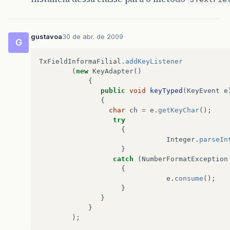
gustavoa
30 de abr. de 2009
G
TxFieldInformaFilial
.
addKeyListener
(
new
KeyAdapter
()
{
public
void
keyTyped
(
KeyEvent
e
{
char
ch
=
e
.
getKeyChar
();
try
{
Integer
.
parseIn
}
catch
(
NumberFormatException
{
e
.
consume
();
}
}
}
);