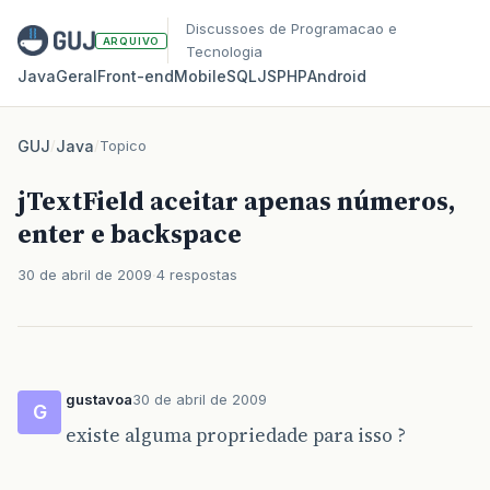
Discussoes de Programacao e
ARQUIVO
Tecnologia
Java
Geral
Front‑end
Mobile
SQL
JS
PHP
Android
GUJ
/
Java
/
Topico
jTextField aceitar apenas números,
enter e backspace
30 de abril de 2009
4 respostas
gustavoa
30 de abril de 2009
G
existe alguma propriedade para isso ?