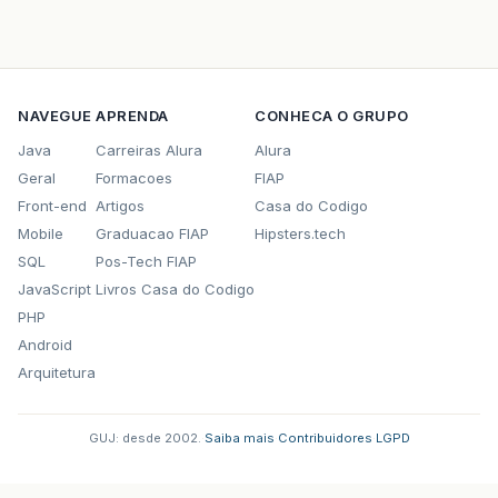
NAVEGUE
APRENDA
CONHECA O GRUPO
Java
Carreiras Alura
Alura
Geral
Formacoes
FIAP
Front-end
Artigos
Casa do Codigo
Mobile
Graduacao FIAP
Hipsters.tech
SQL
Pos-Tech FIAP
JavaScript
Livros Casa do Codigo
PHP
Android
Arquitetura
GUJ: desde 2002.
·
Saiba mais
·
Contribuidores
·
LGPD