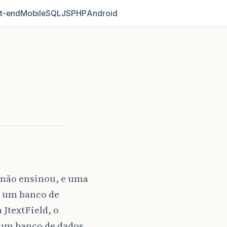
t‑end
Mobile
SQL
JS
PHP
Android
 não ensinou, e uma
 e um banco de
JtextField, o
 um banco de dados,