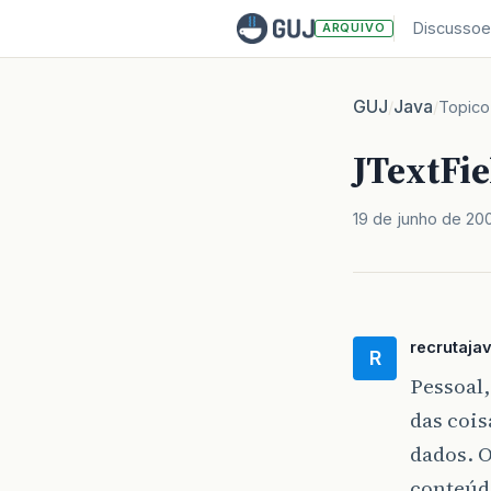
Discussoe
ARQUIVO
GUJ
Java
/
/
Topico
JTextFie
19 de junho de 20
recrutaja
R
Pessoal
das cois
dados. O
conteúd