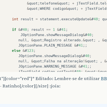
&
quot
;
telefone
&
quot
;
+
jTextField
.
tel
&
quot
;
WHERE
codigo
&
quot
;
+
jTextField
int
result
=
statement
.
executeUpdate
&
#
40
;
qu
if
&
#
40
;
result
==
1
&
#
41
;
JOptionPane
.
showMessageDialog
&
#
40
;
null
,
&
quot
;
Registro
alterado
.
&
quot
;
,
&
q
JOptionPane
.
PLAIN_MESSAGE
&
#
41
;;
else
&
#
123
;
JOptionPane
.
showMessageDialog
&
#
40
;
null
,
&
quot
;
Falha
na
alteração
!&
quot
;
,
&
JOptionPane
.
WARNING_MESSAGE
&
#
41
;;
jTextField
.
codigo
.
setText
&
#
40
;
&
quot
;
&
quo
jTextField
.
nomecliente
.
setText
&
#
40
;
&
quot
1"][color="red"]* Editado: Lembre-se de utilizar
BB
jTextField
.
endereco
.
setText
&
#
40
;
&
quot
;
&
q
- Ratinho[/color][/size] :joia:
jTextField
.
cidade
.
setText
&
#
40
;
&
quot
;
&
quo
jTextField
.
uf
.
setText
&
#
40
;
&
quot
;
&
quot
;
&
jTextField
.
cgccpfcnpj
.
setText
&
#
40
;
&
quot
;
jTextField
.
telefone
.
setText
&
#
40
;
&
quot
;
&
q