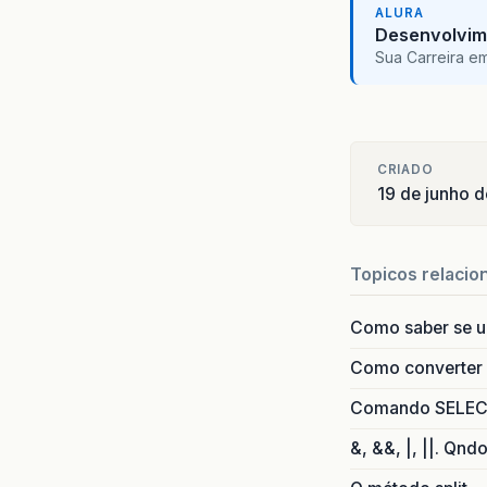
ALURA
Desenvolvim
Sua Carreira e
CRIADO
19 de junho 
Topicos relacio
Como saber se 
Como converter i
Comando SELECT 
&, &&, |, ||. Qnd