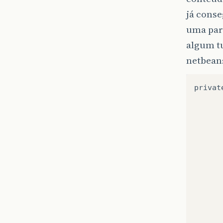
já conse
uma part
algum t
netbeans
privat