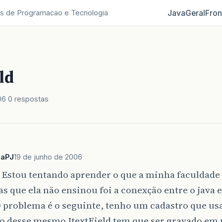
Java
Geral
Fron
s de Programacao e Tecnologia
ld
06
0 respostas
vaPJ
19 de junho de 2006
, Estou tentando aprender o que a minha faculdade
as que ela não ensinou foi a conexção entre o java
 problema é o seguinte, tenho um cadastro que usa 
o desse mesmo JtextField tem que ser gravado em