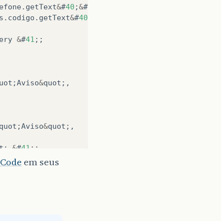
efone
.
getText
&
#
40
;
&
#
41
;
+
s
.
codigo
.
getText
&
#
40
;
&
#
41
;;
ery
&
#
41
;;
uot
;
Aviso
&
quot
;,
quot
;
Aviso
&
quot
;,
t
;
&
#
41
;;
;
&
quot
;
&
#
41
;;
Code
em seus
uot
;
&
#
41
;;
t
;
&
#
41
;;
#
41
;;
&
quot
;
&
#
41
;;
uot
;
&
#
41
;;