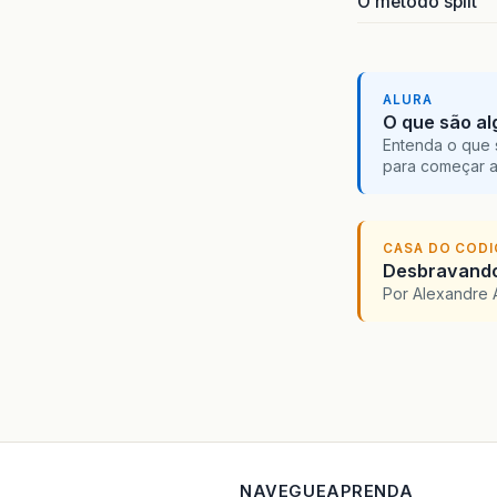
O método split
&
#
ALURA
O que são al
Entenda o que 
para começar 
CASA DO COD
Desbravando 
Por Alexandre 
NAVEGUE
APRENDA