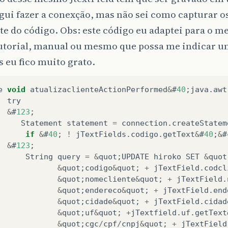
gui fazer a conexção, mas não sei como capturar o
e do código. Obs: este código eu adaptei para o me
utorial, manual ou mesmo que possa me indicar um
 eu fico muito grato.
e
void
atualizaclienteActionPerformed
&
#
40
;
java
.
awt
try
&
#
123
;
Statement
statement
=
connection
.
createStatem
if
&
#
40
;
!
jTextFields
.
codigo
.
getText
&
#
40
;
&
#
&
#
123
;
String
query
=
&
quot
;
UPDATE
hiroko
SET
&
quot
&
quot
;
codigo
&
quot
;
+
jTextField
.
codcl
&
quot
;
nomecliente
&
quot
;
+
jTextField
.
&
quot
;
endereco
&
quot
;
+
jTextField
.
end
&
quot
;
cidade
&
quot
;
+
jTextField
.
cidad
&
quot
;
uf
&
quot
;
+
jTextfield
.
uf
.
getText
&
quot
;
cgc
/
cpf
/
cnpj
&
quot
;
+
jTextField