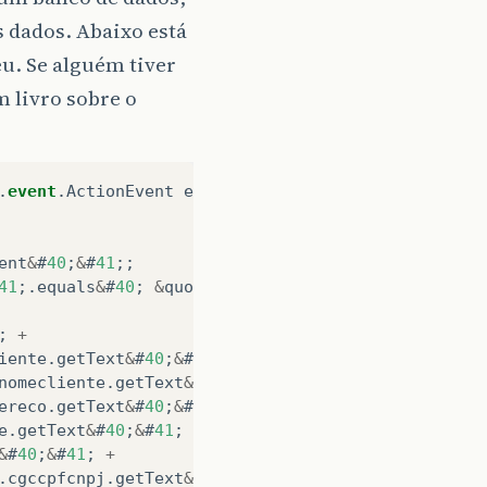
s dados. Abaixo está
u. Se alguém tiver
 livro sobre o
.
event
.
ActionEvent
evt
&
#
41
;
&
#
123
;
ent
&
#
40
;
&
#
41
;;
41
;.
equals
&
#
40
;
&
quot
;
&
quot
;
&
#
41
;
&
#
41
;
;
+
iente
.
getText
&
#
40
;
&
#
41
;
+
nomecliente
.
getText
&
#
40
;
&
#
41
;
+
ereco
.
getText
&
#
40
;
&
#
41
;
+
e
.
getText
&
#
40
;
&
#
41
;
+
&
#
40
;
&
#
41
;
+
.
cgccpfcnpj
.
getText
&
#
40
;
&
#
41
;
+