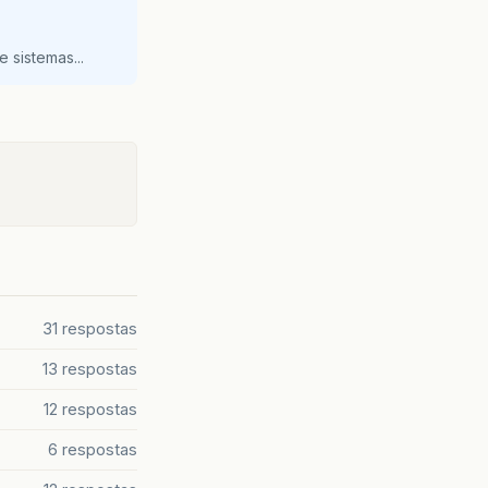
;
&
#
41
;;
 sistemas...
&
quot
;
+
Pesquisar
para\n
&
quot
;
+
então\n
&
quot
;
+
e\n
&
quot
;
+
ot;
,
&
quot
;
Aviso
&
quot
;,
31 respostas
13 respostas
12 respostas
t
;,
6 respostas