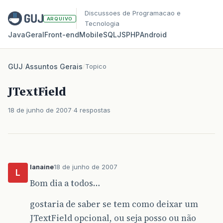
Discussoes de Programacao e
ARQUIVO
Tecnologia
Java
Geral
Front‑end
Mobile
SQL
JS
PHP
Android
GUJ
/
Assuntos Gerais
/
Topico
JTextField
18 de junho de 2007
4 respostas
lanaine
18 de junho de 2007
L
Bom dia a todos…
gostaria de saber se tem como deixar um
JTextField opcional, ou seja posso ou não