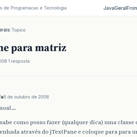
Java
Geral
Fron
s de Programacao e Tecnologia
rais
/
Topico
ne para matriz
2008
1 resposta
fa
6 de outubro de 2008
ssoal…
sabe como posso fazer (qualquer dica) uma classe 
enhada através do jTextPane e coloque para para 