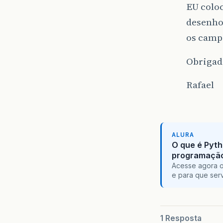
EU coloc
desenho 
os camp
Obrigado
Rafael
ALURA
O que é Pyth
programaçã
Acesse agora o
e para que serv
1 Resposta