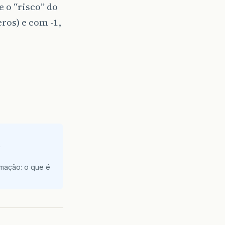
 o “risco” do
ros) e com -1,
e
amação: o que é