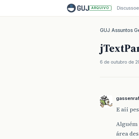
Discussoe
ARQUIVO
GUJ
Assuntos Ge
/
jTextPa
6 de outubro de 
gassenra
E aii pe
Alguém 
área des