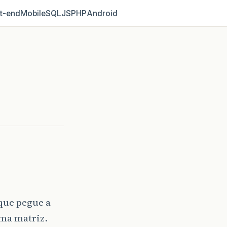
t‑end
Mobile
SQL
JS
PHP
Android
que pegue a
uma matriz.