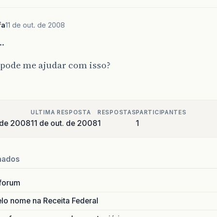
fa
11 de out. de 2008
…
pode me ajudar com isso?
ULTIMA RESPOSTA
RESPOSTAS
PARTICIPANTES
 de 2008
11 de out. de 2008
1
1
nados
forum
lo nome na Receita Federal