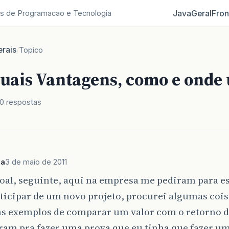
Java
Geral
Fron
s de Programacao e Tecnologia
rais
/
Topico
Quais Vantagens, como e onde 
0 respostas
sa
3 de maio de 2011
oal, seguinte, aqui na empresa me pediram para es
ticipar de um novo projeto, procurei algumas coi
ns exemplos de comparar um valor com o retorno 
ram pra fazer uma prova que eu tinha que fazer u