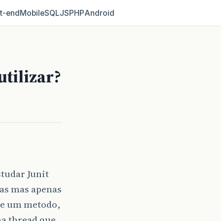
t‑end
Mobile
SQL
JS
PHP
Android
utilizar?
tudar Junit
sas mas apenas
de um metodo,
ma thread que