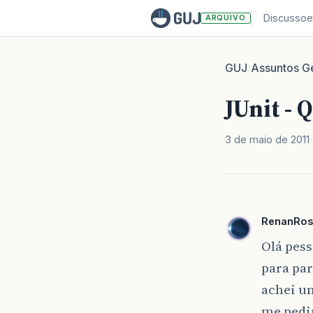
Discussoe
ARQUIVO
GUJ
Assuntos Ge
/
JUnit - 
3 de maio de 2011
RenanRo
Olá pess
para par
achei u
me pedi