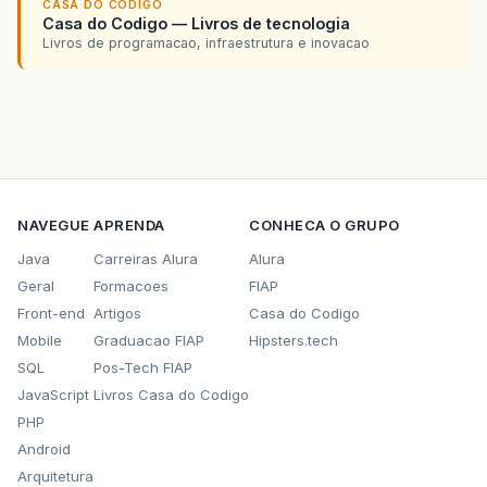
CASA DO CODIGO
Casa do Codigo — Livros de tecnologia
Livros de programacao, infraestrutura e inovacao
NAVEGUE
APRENDA
CONHECA O GRUPO
Java
Carreiras Alura
Alura
Geral
Formacoes
FIAP
Front-end
Artigos
Casa do Codigo
Mobile
Graduacao FIAP
Hipsters.tech
SQL
Pos-Tech FIAP
JavaScript
Livros Casa do Codigo
PHP
Android
Arquitetura