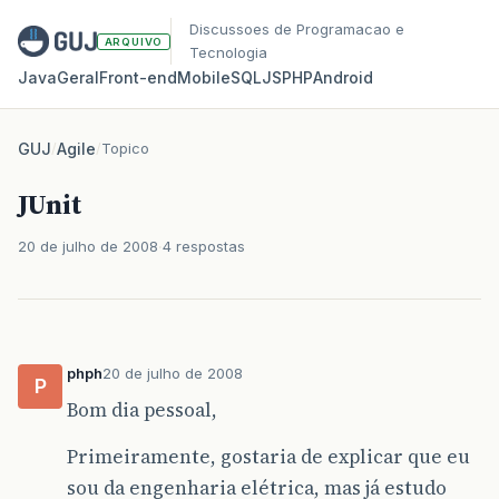
Discussoes de Programacao e
ARQUIVO
Tecnologia
Java
Geral
Front‑end
Mobile
SQL
JS
PHP
Android
GUJ
/
Agile
/
Topico
JUnit
20 de julho de 2008
4 respostas
phph
20 de julho de 2008
P
Bom dia pessoal,
Primeiramente, gostaria de explicar que eu
sou da engenharia elétrica, mas já estudo