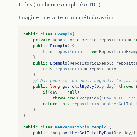
todos (um bom exemplo é o TDD).
Imagine que vc tem um método assim
public
class
Exemplo
{
private
RepositorioExemplo
repositorio
=
n
public
Exemplo
(){
this
.
repositorio
=
new
RepositorioExem
}
public
Exemplo
(
RepositorioExemplo
reposito
this
.
repositorio
=
repositorio
}
// Day pode ser um enum, segunda, terça, e
public
long
getTotalByDay
(
Day
day
)
throws
if
(
day
==
null
)
throw
new
Exception
(
"Day NULL ?!?!
return
this
.
repositorio
.
anotherGetTota
}
}
public
class
MeuRepositorioExemplo
{
public
long
anotherGetTotalByDay
(
Day
day
){