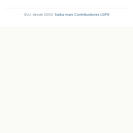
GUJ: desde 2002.
·
Saiba mais
·
Contribuidores
·
LGPD