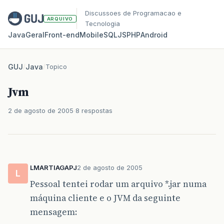
Discussoes de Programacao e
ARQUIVO
Tecnologia
Java
Geral
Front‑end
Mobile
SQL
JS
PHP
Android
GUJ
/
Java
/
Topico
Jvm
2 de agosto de 2005
8 respostas
LMARTIAGAPJ
2 de agosto de 2005
L
Pessoal tentei rodar um arquivo *.jar numa
máquina cliente e o JVM da seguinte
mensagem: