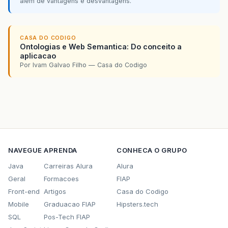
além de vantagens e desvantagens.
CASA DO CODIGO
Ontologias e Web Semantica: Do conceito a
aplicacao
Por Ivam Galvao Filho — Casa do Codigo
NAVEGUE
APRENDA
CONHECA O GRUPO
Java
Carreiras Alura
Alura
Geral
Formacoes
FIAP
Front-end
Artigos
Casa do Codigo
Mobile
Graduacao FIAP
Hipsters.tech
SQL
Pos-Tech FIAP