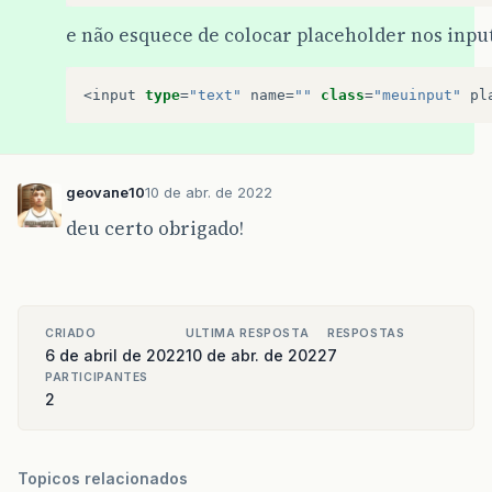
e não esquece de colocar placeholder nos input
<
input
type
=
"text"
name
=
""
class
=
"meuinput"
pl
geovane10
10 de abr. de 2022
deu certo obrigado!
CRIADO
ULTIMA RESPOSTA
RESPOSTAS
6 de abril de 2022
10 de abr. de 2022
7
PARTICIPANTES
2
Topicos relacionados