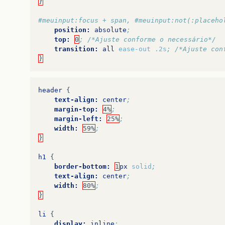
}
#meuinput:focus + span, #meuinput:not(:placeho
position:
absolute
;
top:
0
; /*Ajuste conforme o necessário*/
transition:
all
ease-out
.2s
; /*Ajuste con
}
header
{
text-align:
center
;
margin-top:
4%
;
margin-left:
25%
;
width:
59%
;
}
h1
{
border-bottom:
1
px
solid
;
text-align:
center
;
width:
80%
;
}
li
{
display:
inline
;