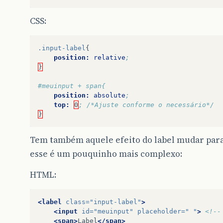
CSS:
.input-label
{
position:
relative
;
}
#meuinput + span{
position:
absolute
;
top:
0
; /*Ajuste conforme o necessário*/
}
Tem também aquele efeito do label mudar para 
esse é um pouquinho mais complexo:
HTML:
<label
class=
"input-label"
>
<input
id=
"meuinput"
placeholder=
" "
>
<!--
<span>
Label
</span>