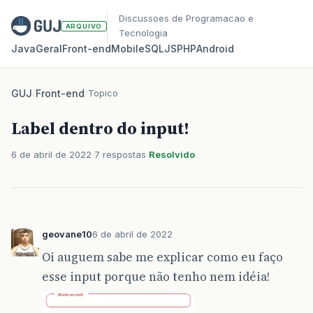
Discussoes de Programacao e
ARQUIVO
Tecnologia
Java
Geral
Front‑end
Mobile
SQL
JS
PHP
Android
GUJ
/
Front-end
/
Topico
Label dentro do input!
6 de abril de 2022
7 respostas
Resolvido
geovane10
6 de abril de 2022
Oi auguem sabe me explicar como eu faço
esse input porque não tenho nem idéia!