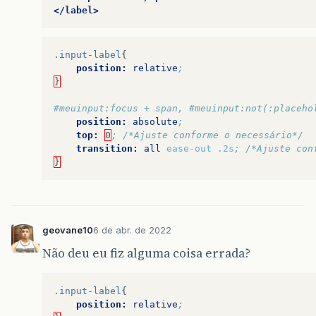
</label>
.input-label
{
position:
relative
;
}
#meuinput:focus + span, #meuinput:not(:placeho
position:
absolute
;
top:
0
; /*Ajuste conforme o necessário*/
transition:
all
ease-out
.2s
; /*Ajuste con
}
geovane10
6 de abr. de 2022
Não deu eu fiz alguma coisa errada?
.input-label
{
position:
relative
;