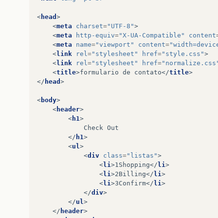
<
head
>
<
meta
charset
=
"UTF-8"
>
<
meta
http-equiv
=
"X-UA-Compatible"
content
<
meta
name
=
"viewport"
content
=
"width=devic
<
link
rel
=
"stylesheet"
href
=
"style.css"
>
<
link
rel
=
"stylesheet"
href
=
"normalize.css
<
title
>
formulario de contato
</
title
>
</
head
>
<
body
>
<
header
>
<
h1
>
            Check Out

</
h1
>
<
ul
>
<
div
class
=
"listas"
>
<
li
>
1Shopping
</
li
>
<
li
>
2Billing
</
li
>
<
li
>
3Confirm
</
li
>
</
div
>
</
ul
>
</
header
>