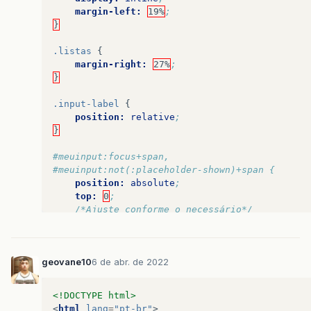
margin-left:
19%
;
}
.listas
{
margin-right:
27%
;
}
.input-label
{
position:
relative
;
}
#meuinput:focus+span,
#meuinput:not(:placeholder-shown)+span {
position:
absolute
;
top:
0
;
/*Ajuste conforme o necessário*/
transition:
all
ease-out
.2s
;
/*Ajuste conforme o necessário*/
}
geovane10
6 de abr. de 2022
<!DOCTYPE html>
<
html
lang
=
"pt-br"
>