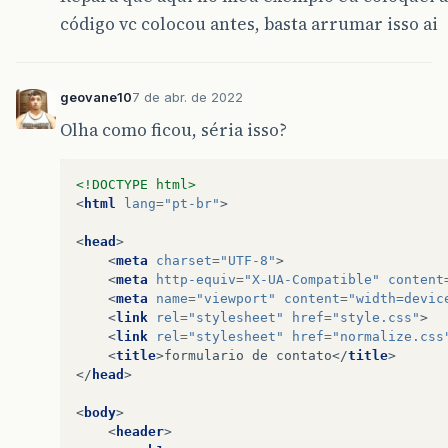
código vc colocou antes, basta arrumar isso ai
geovane10
7 de abr. de 2022
Olha como ficou, séria isso?
<!DOCTYPE html>
<
html
lang
=
"pt-br"
>
<
head
>
<
meta
charset
=
"UTF-8"
>
<
meta
http-equiv
=
"X-UA-Compatible"
content
<
meta
name
=
"viewport"
content
=
"width=devic
<
link
rel
=
"stylesheet"
href
=
"style.css"
>
<
link
rel
=
"stylesheet"
href
=
"normalize.css
<
title
>
formulario de contato
</
title
>
</
head
>
<
body
>
<
header
>