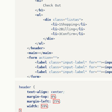
<
h1
>
            Check Out

</
h1
>
<
ul
>
<
div
class
=
"listas"
>
<
li
>
1Shopping
</
li
>
<
li
>
2Billing
</
li
>
<
li
>
3Confirm
</
li
>
</
div
>
</
ul
>
</
header
>
<
main
></
main
>
<
form
action
=
""
>
<
label
class
=
"input-label"
for
=
""
><
inp
<
label
class
=
"input-label"
for
=
""
><
inp
<
label
class
=
"input-label"
for
=
""
><
inp
</
form
>
</
main
>
<
footer
>
header
{
<
button
>
enviar
</
button
>
text-align:
center
;
</
footer
>
margin-top:
4%
;
</
body
>
margin-left:
25%
;
width:
59%
;
</
html
>
}