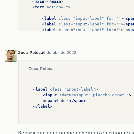
<
main
></
main
>
<
form
action
=
""
>
<
label
class
=
"input-label"
for
=
""
><
spa
<
label
class
=
"input-label"
for
=
""
><
spa
<
label
class
=
"input-label"
for
=
""
>
<
sp
</
form
>
</
main
>
Zeca_Peteca
6 de abr. de 2022
<
footer
>
<
button
>
enviar
</
button
>
</
footer
>
Zeca_Peteca:
</
body
>
</
html
>
<label
class=
"input-label"
>
<input
id=
"meuinput"
placeholder=
" "
>
<span>
Label
</span>
</label>
Repara que aqui no meu exemplo eu coloquei a