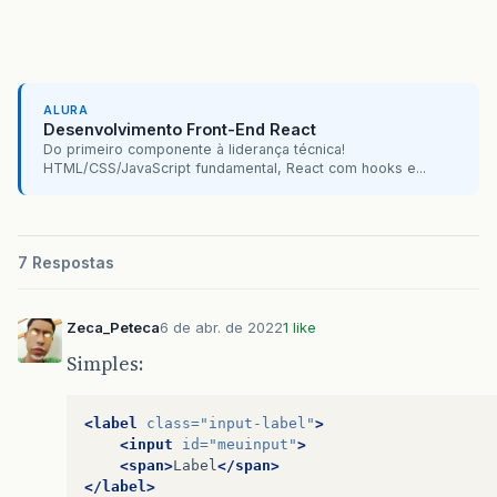
ALURA
Desenvolvimento Front-End React
Do primeiro componente à liderança técnica!
HTML/CSS/JavaScript fundamental, React com hooks e...
7 Respostas
Zeca_Peteca
6 de abr. de 2022
1 like
Simples:
<label
class=
"input-label"
>
<input
id=
"meuinput"
>
<span>
Label
</span>
</label>