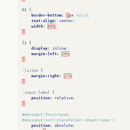
h1
{
border-bottom:
1
px
solid
;
text-align:
center
;
width:
80%
;
}
li
{
display:
inline
;
margin-left:
19%
;
}
.listas
{
margin-right:
27%
;
}
.input-label
{
position:
relative
;
}
#meuinput:focus+span,
#meuinput:not(:placeholder-shown)+span {
position:
absolute
;