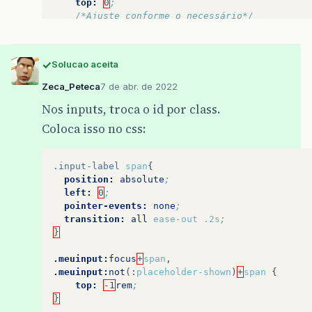
top:
0
;
/*Ajuste conforme o necessário*/
transition:
all
ease-out
.2s
;
/*Ajuste conforme o necessário*/
}
Solucao aceita
Zeca_Peteca
7 de abr. de 2022
Nos inputs, troca o id por class.
Coloca isso no css:
.input-label
span
{
position:
absolute
;
left:
0
;
pointer-events:
none
;
transition:
all
ease-out
.2s
;
}
.meuinput:
focus
+
span
,
.meuinput:
not
(:
placeholder-shown
)
+
span
{
top:
-1
rem
;
}