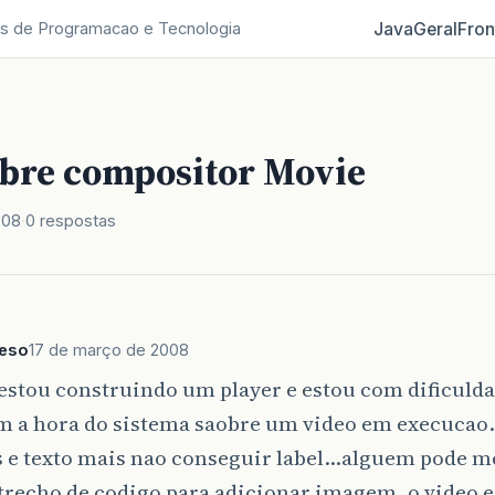
Java
Geral
Fron
s de Programacao e Tecnologia
obre compositor Movie
008
0 respostas
aeso
17 de março de 2008
estou construindo um player e estou com dificuld
om a hora do sistema saobre um video em execucao
 e texto mais nao conseguir label…alguem pode me
trecho de codigo para adicionar imagem, o video 