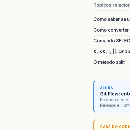
Topicos relacio
Como saber se 
Como converter i
Comando SELECT 
&, &&, |, ||. Qnd
O método split
ALURA
Git Flow: en
Entenda o que 
Release e Hotf
CASA DO COD