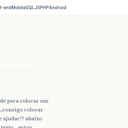
t‑end
Mobile
SQL
JS
PHP
Android
ade para colocar um
…consigo colocar
 ajudar?? abaixo
e texto…estou