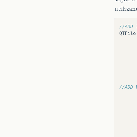
utiliza
//ADD 
QTFile
//ADD 