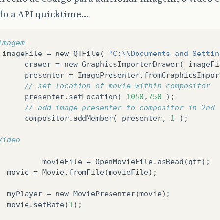
ndo a API quicktime…
Imagem
imageFile
=
new
QTFile
(
"C:\\Documents and Settin
drawer
=
new
GraphicsImporterDrawer
(
imageFi
presenter
=
ImagePresenter
.
fromGraphicsImpor
// set location of movie within compositor
presenter
.
setLocation
(
1050
,
750
);
// add image presenter to compositor in 2nd 
compositor
.
addMember
(
presenter
,
1
);
Video
movieFile
=
OpenMovieFile
.
asRead
(
qtf
);
movie
=
Movie
.
fromFile
(
movieFile
);
myPlayer
=
new
MoviePresenter
(
movie
);
movie
.
setRate
(
1
);