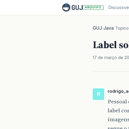
Discussoe
ARQUIVO
GUJ
Java
/
/
Topico
Label s
17 de março de 2
rodrigo_
R
Pessoal 
label c
imagens
segue o 