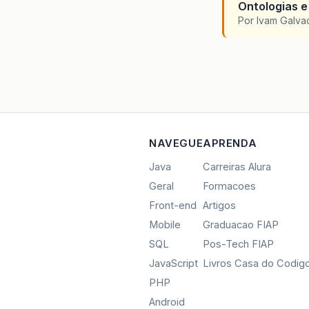
Ontologias e
Por Ivam Galva
NAVEGUE
APRENDA
Java
Carreiras Alura
Geral
Formacoes
Front-end
Artigos
Mobile
Graduacao FIAP
SQL
Pos-Tech FIAP
JavaScript
Livros Casa do Codig
PHP
Android