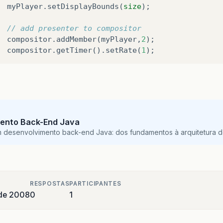
myPlayer
.
setDisplayBounds
(
size
);
// add presenter to compositor
compositor
.
addMember
(
myPlayer
,
2
);
compositor
.
getTimer
().
setRate
(
1
);
ento Back-End Java
m desenvolvimento back-end Java: dos fundamentos à arquitetura de
RESPOSTAS
PARTICIPANTES
 de 2008
0
1