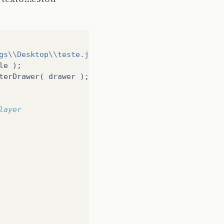
gs\\Desktop\\teste.jpg"
);
le
);
terDrawer
(
drawer
);
layer