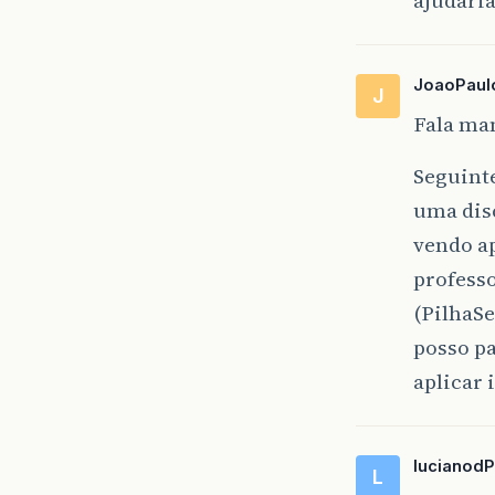
JoaoPaul
J
Fala m
Seguint
uma dis
vendo ap
profess
(PilhaSe
posso pa
aplicar 
lucianodP
L