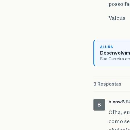
posso f
Valeus
ALURA
Desenvolvim
Sua Carreira e
3 Respostas
bicowPJ
1
B
Olha, eu
como se
ajudaria