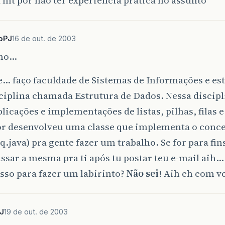
oPJ
16 de out. de 2003
ano…
e… faço faculdade de Sistemas de Informações e es
ciplina chamada Estrutura de Dados. Nessa discip
licações e implementações de listas, pilhas, filas 
or desenvolveu uma classe que implementa o concei
q.java) pra gente fazer um trabalho. Se for para fin
ssar a mesma pra ti após tu postar teu e-mail ai
isso para fazer um labirinto?
Não sei
! Aih eh com v
J
19 de out. de 2003