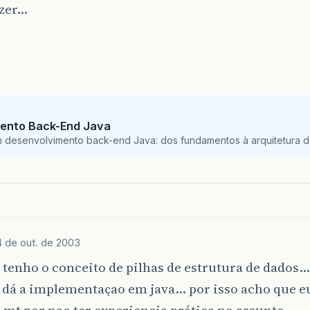
azer…
ento Back-End Java
m desenvolvimento back-end Java: dos fundamentos à arquitetura de
4 de out. de 2003
 tenho o conceito de pilhas de estrutura de dados…
 dá a implementaçao em java… por isso acho que e
 mt por nao ter experiencia prática no assunto