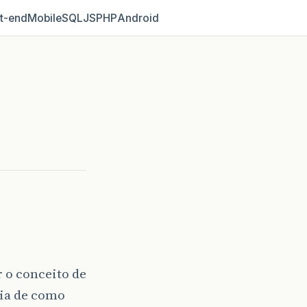
t‑end
Mobile
SQL
JS
PHP
Android
r o conceito de
éia de como