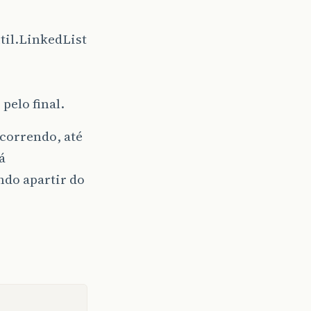
util.LinkedList
pelo final.
rcorrendo, até
á
ndo apartir do