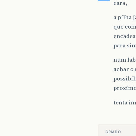
cara,
a pilha 
que com 
encadea
para sim
num labi
achar o
possibil
proximo
tenta im
CRIADO