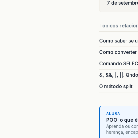
7 de setembr
Topicos relacio
Como saber se 
Como converter i
Comando SELECT 
&, &&, |, ||. Qnd
O método split
ALURA
POO: o que é
Aprenda os con
herança, encap