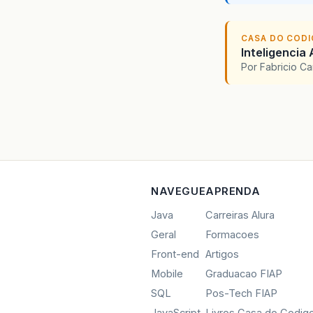
CASA DO COD
Inteligencia 
Por Fabricio C
NAVEGUE
APRENDA
Java
Carreiras Alura
Geral
Formacoes
Front-end
Artigos
Mobile
Graduacao FIAP
SQL
Pos-Tech FIAP
JavaScript
Livros Casa do Codig