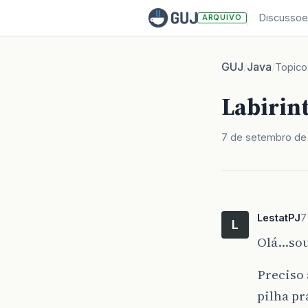
Discussoe
ARQUIVO
GUJ
Java
/
/
Topico
Labirin
7 de setembro de
LestatPJ
7
L
Olá…sou
Preciso 
pilha pr