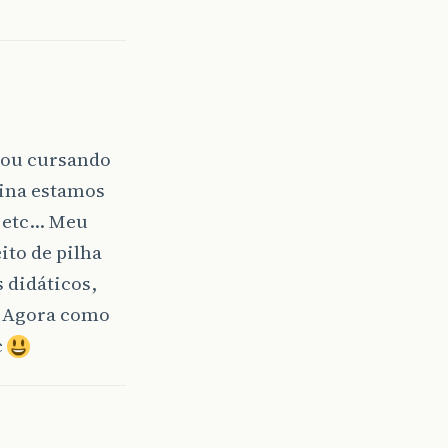
tou cursando
lina estamos
e etc… Meu
to de pilha
s didáticos,
h… Agora como
c