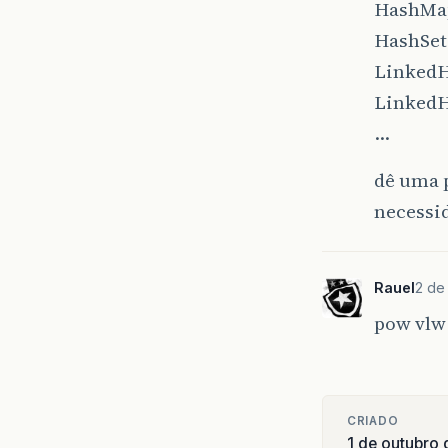
HashMa
HashSet
LinkedH
Linked
…
dê uma p
necessi
Rauel
2 de
pow vlw
CRIADO
1 de outubro