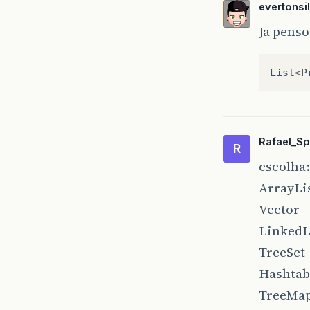
evertons
Ja penso
List
<
P
Rafael_Sp
R
escolha:
ArrayLi
Vector
LinkedL
TreeSet
Hashtab
TreeMa