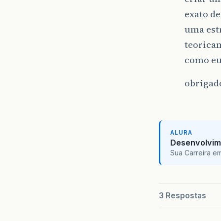
exato de
uma estr
teoricam
como eu 
obrigad
ALURA
Desenvolvim
Sua Carreira e
3 Respostas