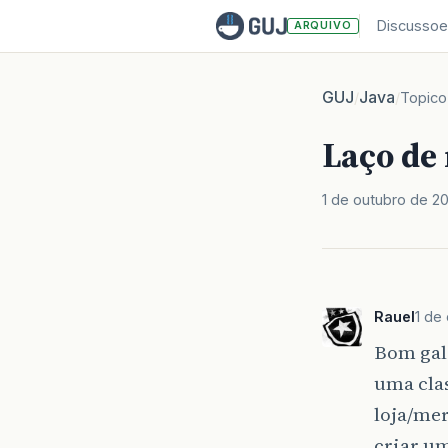
Discussoe
ARQUIVO
GUJ
Java
/
/
Topico
Laço de 
1 de outubro de 2
Rauel
1 de
Bom gal
uma clas
loja/me
criar um