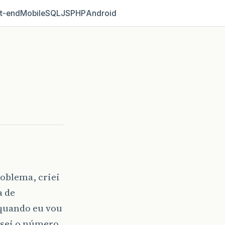
t‑end
Mobile
SQL
JS
PHP
Android
oblema, criei
a de
 quando eu vou
 sei o número