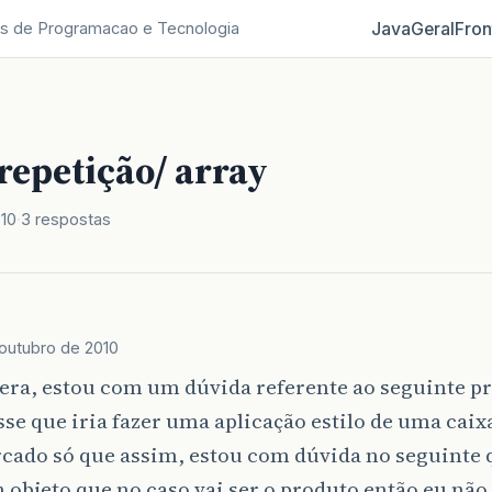
Java
Geral
Fron
s de Programacao e Tecnologia
repetição/ array
010
3 respostas
 outubro de 2010
era, estou com um dúvida referente ao seguinte pr
se que iria fazer uma aplicação estilo de uma caix
rcado só que assim, estou com dúvida no seguinte
 objeto que no caso vai ser o produto então eu não