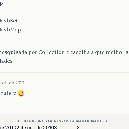
p
ashSet
HashMap
esquisada por Collection e escolha a que melhor sa
dades
 out. de 2010
 galera
ULTIMA RESPOSTA
RESPOSTAS
PARTICIPANTES
 de 2010
2 de out. de 2010
3
3