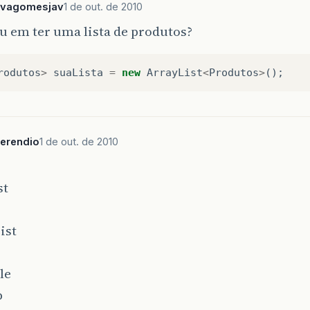
ilvagomesjav
1 de out. de 2010
u em ter uma lista de produtos?
rodutos
>
suaLista
=
new
ArrayList
<
Produtos
>
();
erendio
1 de out. de 2010
st
ist
le
p