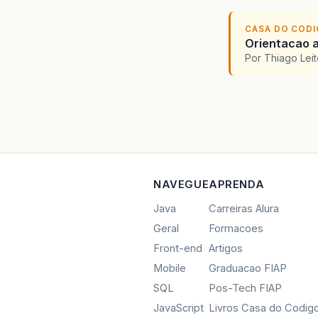
CASA DO COD
Orientacao a
Por Thiago Lei
NAVEGUE
APRENDA
Java
Carreiras Alura
Geral
Formacoes
Front-end
Artigos
Mobile
Graduacao FIAP
SQL
Pos-Tech FIAP
JavaScript
Livros Casa do Codig