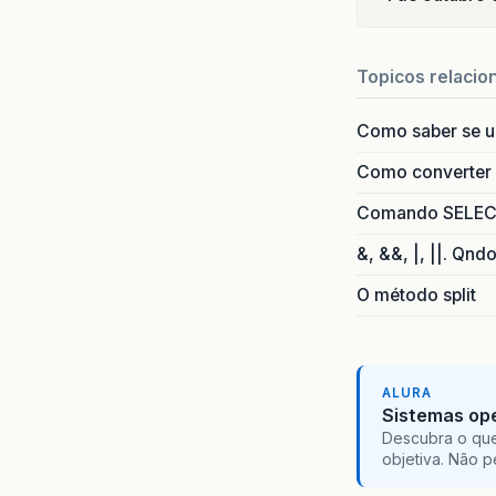
Topicos relacio
Como saber se 
Como converter i
Comando SELECT 
&, &&, |, ||. Qnd
O método split
ALURA
Sistemas ope
Descubra o que
objetiva. Não 