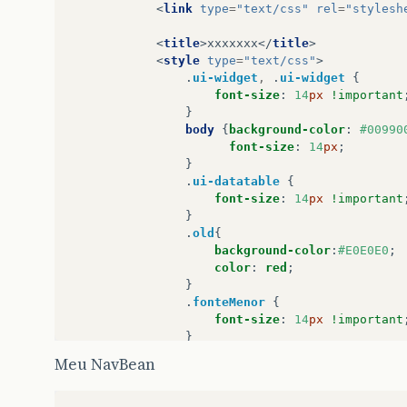
<
link
type
=
"text/css"
rel
=
"stylesh
<
title
>
xxxxxxx
</
title
>
<
style
type
=
"text/css"
>
.
ui-widget
,
.
ui-widget
{
font-size
:
14
px
!important
}
body
{
background-color
:
#00990
font-size
:
14
px
;
}
.
ui-datatable
{
font-size
:
14
px
!important
}
.
old
{
background-color
:
#E0E0E0
;
color
:
red
;
}
.
fonteMenor
{
font-size
:
14
px
!important
}
.
fonteMaior
{
Meu NavBean
font-size
:
15
px
!important
}