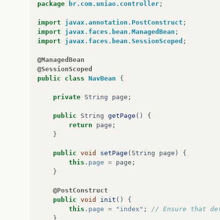
package
br.com.uniao.controller
;
.
ui-panel
,
.
ui-panel-titlebar
font-size
:
14
px
;
import
javax.annotation.PostConstruct
;
}
import
javax.faces.bean.ManagedBean
;
import
javax.faces.bean.SessionScoped
;
</
style
>
<
script
type
=
"text/javascript"
>
@ManagedBean
PrimeFaces
.
locales
[
'pt_BR'
]
=
@SessionScoped
closeText
:
'Fechar'
,
public
class
NavBean
{
prevText
:
'Anterior'
,
nextText
:
'Próximo'
,
private
String
page
;
currentText
:
'Começo'
,
monthNames
:
[
'Janeiro'
,
'F
public
String
getPage
()
{
'Junho'
,
'Julho'
,
'Ago
return
page
;
'Novembro'
,
'Dezembro'
}
monthNamesShort
:
[
'Jan'
,
'
'Jul'
,
'Ago'
,
'Set'
,
'
public
void
setPage
(
String
page
)
{
dayNames
:
[
'Domingo'
,
'Seg
this
.
page
=
page
;
'Sexta'
,
'Sábado'
],
}
dayNamesShort
:
[
'Dom'
,
'Se
dayNamesMin
:
[
'D'
,
'S'
,
'T
@PostConstruct
weekHeader
:
'Semana'
,
public
void
init
()
{
firstDay
:
1
,
this
.
page
=
"index"
;
// Ensure that de
isRTL
:
false
,
}