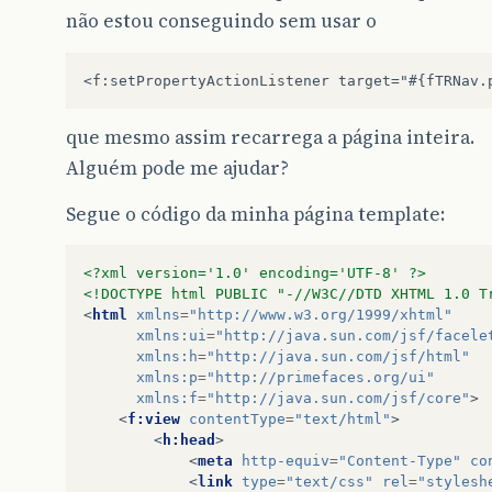
não estou conseguindo sem usar o
que mesmo assim recarrega a página inteira.
Alguém pode me ajudar?
Segue o código da minha página template:
<?xml version='1.0' encoding='UTF-8' ?>
<!DOCTYPE html PUBLIC "-//W3C//DTD XHTML 1.0 T
<
html
xmlns
=
"http://www.w3.org/1999/xhtml"
xmlns:ui
=
"http://java.sun.com/jsf/facele
xmlns:h
=
"http://java.sun.com/jsf/html"
xmlns:p
=
"http://primefaces.org/ui"
xmlns:f
=
"http://java.sun.com/jsf/core"
>
<
f:view
contentType
=
"text/html"
>
<
h:head
>
<
meta
http-equiv
=
"Content-Type"
co
<
link
type
=
"text/css"
rel
=
"stylesh