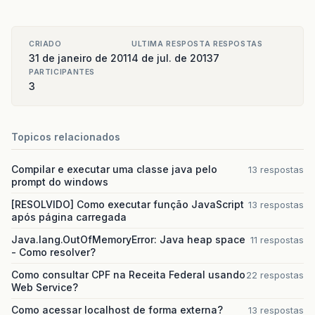
</
p
:
column
>
<
p:men
<
f
<
p
:
column
>
</
p:me
<
f
:
facet
name
=
"header"
>
<
p:men
CRIADO
ULTIMA RESPOSTA
RESPOSTAS
<
h
:
outputText
value
=
"T
</
p:submen
31 de janeiro de 2011
4 de jul. de 2013
7
</
f
:
facet
>
<
p:submenu
PARTICIPANTES
<
h
:
outputText
value
=
"#{ite
<
p:men
3
</
p
:
column
>
</
p:submen
<
p
:
column
>
<
p:submenu
<
f
:
facet
name
=
"header"
>
<
p:men
Topicos relacionados
<
h
:
outputText
value
=
"T
<
p:men
</
f
:
facet
>
</
p:submen
<
h
:
outputText
value
=
"#{ite
<
p:submenu
Compilar e executar uma classe java pelo
13 respostas
</
p
:
column
>
<
p:men
prompt do windows
</
p:submen
<
p
:
column
>
<
p:submenu
[RESOLVIDO] Como executar função JavaScript
13 respostas
após página carregada
<
f
:
facet
name
=
"header"
>
<
p:men
<
h
:
outputText
value
=
"S
</
p:submen
Java.lang.OutOfMemoryError: Java heap space
11 respostas
</
f
:
facet
>
<
p:submenu
- Como resolver?
<
h
:
outputText
value
=
"#{ite
<
p:men
<
f
:
convertNumber
maxFr
<
p:men
Como consultar CPF na Receita Federal usando
22 respostas
group
</
p:submen
Web Service?
curre
Como acessar localhost de forma externa?
13 respostas
maxIn
</
p:slideMenu
>