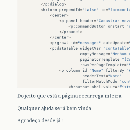
</
p
:
dialog
>
</
script
>
<
h
:
form
prependId
=
"false"
id
=
"formcont
</
h:head
>
<
center
>
<
p
:
panel
header
=
"Cadastrar nov
<
h:body
>
<
p
:
commandButton
onstart
=
"
</
p
:
panel
>
<
p:layout
fullPage
=
"true"
styl
</
center
>
<
p:layoutUnit
position
=
"no
<
p
:
growl
id
=
"messages"
autoUpdate
=
<
h:form
prependId
=
"fal
<
p
:
dataTable
widgetVar
=
"contaTable
<
center
>
emptyMessage
=
"Nenhum 
<
h:graphicImage
st
paginatorTemplate
=
"{C
<
br
/>
<
font
size
=
rowsPerPageTemplate
=
"
</
center
>
<
p
:
column
id
=
"Nome"
filterBy
=
"
</
h:form
>
headerText
=
"Nome"
</
p:layoutUnit
>
filterMatchMode
=
"con
<
p:layoutUnit
position
=
"we
<
h
:
outputLabel
value
=
"#{it
<
ui:insert
name
=
"menu"
</
p
:
column
>
<
h:form
prependId
=
Do jeito que está a página recarrega inteira.
<
p:slideMenu
<
p
:
column
>
Qualquer ajuda será bem vinda
<
f
:
facet
name
=
"header"
>
<
p:submenu
<
h
:
outputText
value
=
"E
<
p:men
Agradeço desde já!!
</
f
:
facet
>
</
p:submen
<
h
:
outputText
value
=
"#{ite
<
p:submenu