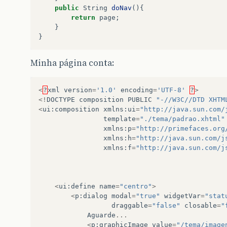
showMonthAfterYear
:
false
,
public
String
doNav
(){
yearSuffix
:
''
,
return
page
;
timeOnlyTitle
:
'Só Horas'
,
}
timeText
:
'Tempo'
,
}
hourText
:
'Hora'
,
minuteText
:
'Minuto'
,
Minha página conta:
secondText
:
'Segundo'
,
currentText
:
'Data de Hoj
ampm
:
false
,
<
?
xml
version
=
'1.0'
encoding
=
'UTF-8'
?
>
month
:
'Mês'
,
<!
DOCTYPE
composition
PUBLIC
"-//W3C//DTD XHTM
week
:
'Semana'
,
<
ui
:
composition
xmlns
:
ui
=
"http://java.sun.com/
day
:
'Dia'
,
template
=
"./tema/padrao.xhtml"
allDayText
:
'Todo Dia'
xmlns
:
p
=
"http://primefaces.org
};
xmlns
:
h
=
"http://java.sun.com/j
</
script
>
xmlns
:
f
=
"http://java.sun.com/j
<
script
type
=
"text/javascript"
>
function
start
()
{
statusDialog
.
show
();
<
ui
:
define
name
=
"centro"
>
}
<
p
:
dialog
modal
=
"true"
widgetVar
=
"stat
draggable
=
"false"
closable
=
"
function
stop
()
{
Aguarde
...
statusDialog
.
hide
();
<
p
:
graphicImage
value
=
"/tema/image
}