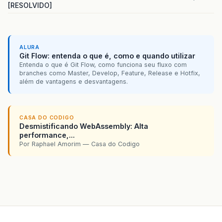
[RESOLVIDO]
type
=
</
h
:
outputText
>
<
h:outputLink
</
p
:
column
>
<
h:outputT
</
h:outputLink
<
p
:
column
>
</
h:form
>
ALURA
<
f
:
facet
name
=
"header"
>
</
ui:insert
>
Git Flow: entenda o que é, como e quando utilizar
<
h
:
outputText
value
=
"A
</
p:layoutUnit
>
Entenda o que é Git Flow, como funciona seu fluxo com
</
f
:
facet
>
<
p:layoutUnit
position
=
"ce
branches como Master, Develop, Feature, Release e Hotfix,
<
p
:
commandButton
value
=
"Ap
<
ui:insert
name
=
"centr
além de vantagens e desvantagens.
<
f
:
setPropertyActionLi
</
ui:insert
>
</
p
:
commandButton
>
</
p:layoutUnit
>
</
p:layout
>
CASA DO CODIGO
<
p
:
commandButton
onstart
=
"
</
h:body
>
Desmistificando WebAssembly: Alta
<
f
:
setPropertyActionLi
</
f:view
>
performance,...
</
p
:
commandButton
>
</
html
>
Por Raphael Amorim — Casa do Codigo
<
p
:
commandButton
onstart
=
"
<
f
:
setPropertyActionLi
</
p
:
commandButton
>
</
p
:
column
>
</
p
:
dataTable
>
</
h
:
form
>