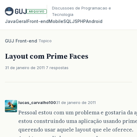
Discussoes de Programacao e
ARQUIVO
Tecnologia
Java
Geral
Front‑end
Mobile
SQL
JS
PHP
Android
GUJ
/
Front-end
/
Topico
Layout com Prime Faces
31 de janeiro de 2011
7 respostas
lucas_carvalho100
31 de janeiro de 2011
Pessoal estou com um problema e gostaria da a
estou construindo uma aplicação usando prime
querendo usar aquele layout que ele oferece.