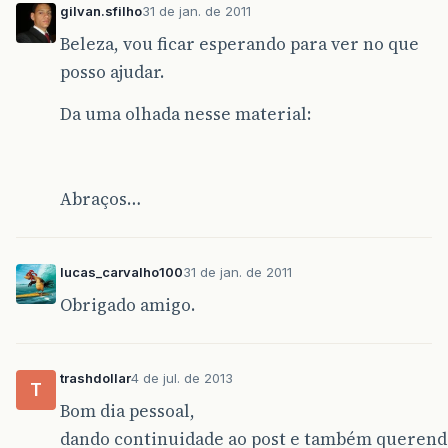
gilvan.sfilho
31 de jan. de 2011
Beleza, vou ficar esperando para ver no que
posso ajudar.
Da uma olhada nesse material:
Abraços…
lucas_carvalho100
31 de jan. de 2011
Obrigado amigo.
trashdollar
4 de jul. de 2013
T
Bom dia pessoal,
dando continuidade ao post e também querendo