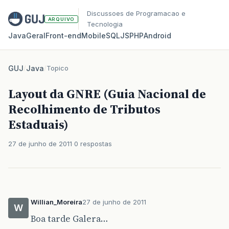
Discussoes de Programacao e
ARQUIVO
Tecnologia
Java
Geral
Front‑end
Mobile
SQL
JS
PHP
Android
GUJ
/
Java
/
Topico
Layout da GNRE (Guia Nacional de
Recolhimento de Tributos
Estaduais)
27 de junho de 2011
0 respostas
Willian_Moreira
27 de junho de 2011
W
Boa tarde Galera…