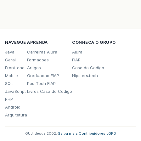
NAVEGUE
APRENDA
CONHECA O GRUPO
Java
Carreiras Alura
Alura
Geral
Formacoes
FIAP
Front-end
Artigos
Casa do Codigo
Mobile
Graduacao FIAP
Hipsters.tech
SQL
Pos-Tech FIAP
JavaScript
Livros Casa do Codigo
PHP
Android
Arquitetura
GUJ: desde 2002.
·
Saiba mais
·
Contribuidores
·
LGPD