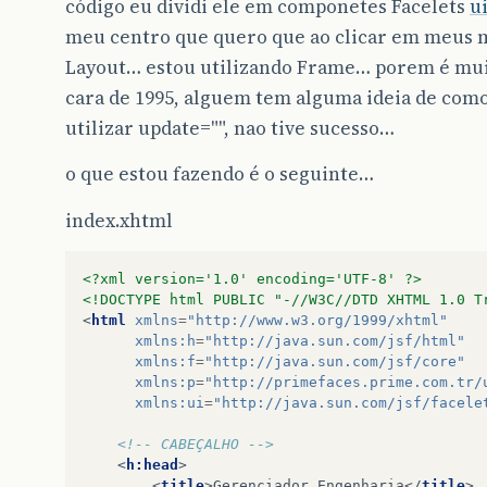
código eu dividi ele em componetes Facelets
u
meu centro que quero que ao clicar em meus m
Layout… estou utilizando Frame… porem é mu
cara de 1995, alguem tem alguma ideia de como
utilizar update="", nao tive sucesso…
o que estou fazendo é o seguinte…
index.xhtml
<?xml version='1.0' encoding='UTF-8' ?>
<!DOCTYPE html PUBLIC "-//W3C//DTD XHTML 1.0 T
<
html
xmlns
=
"http://www.w3.org/1999/xhtml"
xmlns:h
=
"http://java.sun.com/jsf/html"
xmlns:f
=
"http://java.sun.com/jsf/core"
xmlns:p
=
"http://primefaces.prime.com.tr/
xmlns:ui
=
"http://java.sun.com/jsf/facele
<!-- CABEÇALHO -->
<
h:head
>
<
title
>
Gerenciador Engenharia
</
title
>