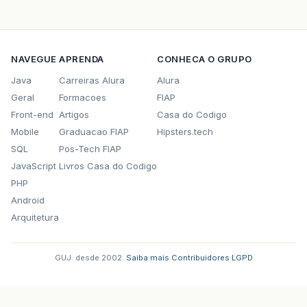
NAVEGUE
APRENDA
CONHECA O GRUPO
Java
Carreiras Alura
Alura
Geral
Formacoes
FIAP
Front-end
Artigos
Casa do Codigo
Mobile
Graduacao FIAP
Hipsters.tech
SQL
Pos-Tech FIAP
JavaScript
Livros Casa do Codigo
PHP
Android
Arquitetura
GUJ: desde 2002.
·
Saiba mais
·
Contribuidores
·
LGPD