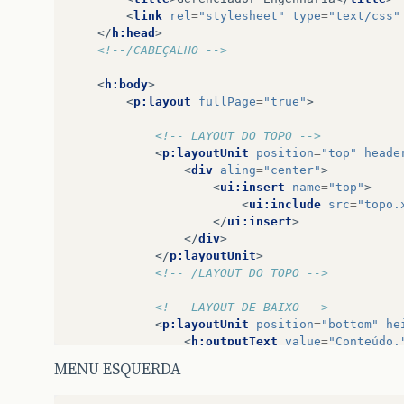
<
link
rel
=
"stylesheet"
type
=
"text/css"
</
h:head
>
<!--/CABEÇALHO -->
<
h:body
>
<
p:layout
fullPage
=
"true"
>
<!-- LAYOUT DO TOPO -->
<
p:layoutUnit
position
=
"top"
heade
<
div
aling
=
"center"
>
<
ui:insert
name
=
"top"
>
<
ui:include
src
=
"topo.
</
ui:insert
>
</
div
>
</
p:layoutUnit
>
<!-- /LAYOUT DO TOPO -->
<!-- LAYOUT DE BAIXO -->
<
p:layoutUnit
position
=
"bottom"
he
<
h:outputText
value
=
"Conteúdo.
</
p:layoutUnit
>
MENU ESQUERDA
<!-- /LAYOUT DE BAIXO -->