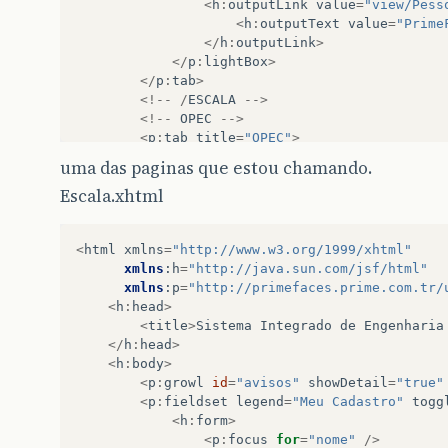
<
h
:
outputLink
value
=
"view/Pess
<
h
:
outputText
value
=
"Prime
</
p:layout
>
</
h
:
outputLink
>
</
h:body
>
</
p
:
lightBox
>
</
p
:
tab
>
</
html
>
<!--
/
ESCALA
-->
<!--
OPEC
-->
<
p
:
tab
title
=
"OPEC"
>
</
p
:
tab
>
uma das paginas que estou chamando.
<!--
/
OPEC
-->
Escala.xhtml
<!--
GESTÃO
-->
<
p
:
tab
title
=
"Gestão"
>
</
p
:
tab
>
<
html
xmlns
=
"http://www.w3.org/1999/xhtml"
<!--
/
GESTÃO
-->
xmlns
:
h
=
"http://java.sun.com/jsf/html"
</
p
:
accordionPanel
>
xmlns
:
p
=
"http://primefaces.prime.com.tr/
</
body
>
<
h
:
head
>
</
ui
:
composition
>
<
title
>
Sistema
Integrado
de
Engenharia
</
h
:
head
>
<
h
:
body
>
<
p
:
growl
id
=
"avisos"
showDetail
=
"true"
<
p
:
fieldset
legend
=
"Meu Cadastro"
togg
<
h
:
form
>
<
p
:
focus
for
=
"nome"
/>