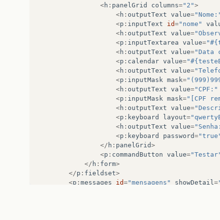
<
h
:
panelGrid
columns
=
"2"
>
<
h
:
outputText
value
=
"Nome:
<
p
:
inputText
id
=
"nome"
val
<
h
:
outputText
value
=
"Obser
<
p
:
inputTextarea
value
=
"#{
<
h
:
outputText
value
=
"Data 
<
p
:
calendar
value
=
"#{teste
<
h
:
outputText
value
=
"Telef
<
p
:
inputMask
mask
=
"(999)99
<
h
:
outputText
value
=
"CPF:"
<
p
:
inputMask
mask
=
"[CPF re
<
h
:
outputText
value
=
"Descr
<
p
:
keyboard
layout
=
"qwerty
<
h
:
outputText
value
=
"Senha
<
p
:
keyboard
password
=
"true
</
h
:
panelGrid
>
<
p
:
commandButton
value
=
"Testar
</
h
:
form
>
</
p
:
fieldset
>
<
p
:
messages
id
=
"mensagens"
showDetail
=
</
h
:
body
>
</
html
>