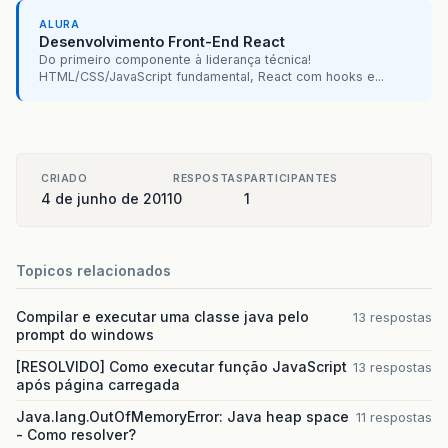
ALURA
Desenvolvimento Front-End React
Do primeiro componente à liderança técnica!
HTML/CSS/JavaScript fundamental, React com hooks e...
CRIADO
RESPOSTAS
PARTICIPANTES
4 de junho de 2011
0
1
Topicos relacionados
Compilar e executar uma classe java pelo
13 respostas
prompt do windows
[RESOLVIDO] Como executar função JavaScript
13 respostas
após página carregada
Java.lang.OutOfMemoryError: Java heap space
11 respostas
- Como resolver?