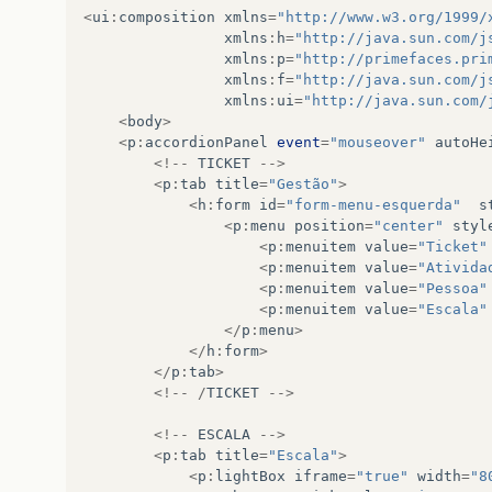
<!-- LAYOUT MENU ESQUERDA -->
<
ui
:
composition
xmlns
=
"http://www.w3.org/1999/
<
p:layoutUnit
position
=
"left"
widt
xmlns
:
h
=
"http://java.sun.com/j
<
ui:insert
name
=
"left"
>
xmlns
:
p
=
"http://primefaces.pri
<
ui:include
src
=
"menu-esqu
xmlns
:
f
=
"http://java.sun.com/j
</
ui:insert
>
xmlns
:
ui
=
"http://java.sun.com/
</
p:layoutUnit
>
<
body
>
<!-- /LAYOUT MENU ESQUERDA -->
<
p
:
accordionPanel
event
=
"mouseover"
autoHe
<!--
TICKET
-->
<
p
:
tab
title
=
"Gestão"
>
<!-- LAYOUT MENU DIREITA -->
<
h
:
form
id
=
"form-menu-esquerda"
s
<
p:layoutUnit
position
=
"right"
wid
<
p
:
menu
position
=
"center"
styl
<
ui:insert
name
=
"right"
>
<
p
:
menuitem
value
=
"Ticket"
<
ui:include
src
=
"menu-dire
<
p
:
menuitem
value
=
"Ativida
</
ui:insert
>
<
p
:
menuitem
value
=
"Pessoa"
</
p:layoutUnit
>
<
p
:
menuitem
value
=
"Escala"
<!-- /LAYOUT MENU DIREITA -->
</
p
:
menu
>
</
h
:
form
>
<!-- LAYOUT CENTAL-->
</
p
:
tab
>
<!--
/
TICKET
-->
<
p:layoutUnit
position
=
"center"
>
<
iframe
name
=
"Frame"
id
=
"Frame
<!--
ESCALA
-->
<
p
:
tab
title
=
"Escala"
>
</
iframe
>
<
p
:
lightBox
iframe
=
"true"
width
=
"8
</
p:layoutUnit
>