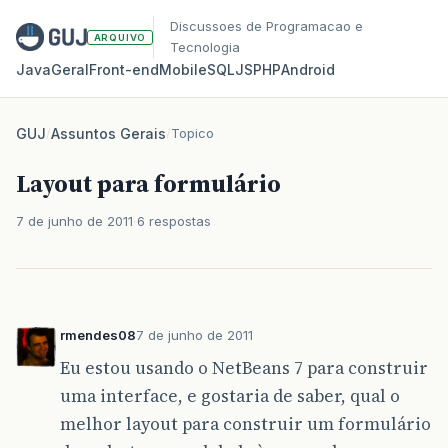
Discussoes de Programacao e
ARQUIVO
Tecnologia
Java
Geral
Front‑end
Mobile
SQL
JS
PHP
Android
GUJ
/
Assuntos Gerais
/
Topico
Layout para formulário
7 de junho de 2011
6 respostas
rmendes08
7 de junho de 2011
Eu estou usando o NetBeans 7 para construir
uma interface, e gostaria de saber, qual o
melhor layout para construir um formulário