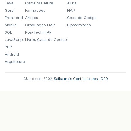
Java
Carreiras Alura
Alura
Geral
Formacoes
FIAP
Front-end
Artigos
Casa do Codigo
Mobile
Graduacao FIAP
Hipsters.tech
SQL
Pos-Tech FIAP
JavaScript
Livros Casa do Codigo
PHP
Android
Arquitetura
GUJ: desde 2002.
·
Saiba mais
·
Contribuidores
·
LGPD