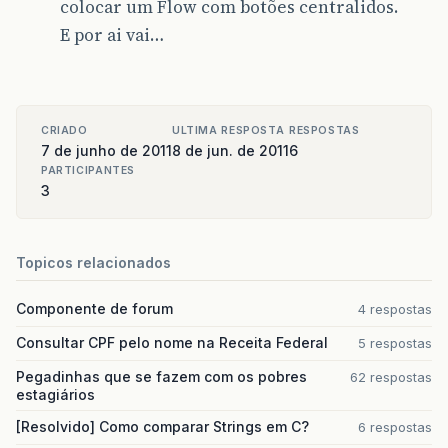
colocar um Flow com botões centralidos.
E por ai vai…
CRIADO
ULTIMA RESPOSTA
RESPOSTAS
7 de junho de 2011
8 de jun. de 2011
6
PARTICIPANTES
3
Topicos relacionados
Componente de forum
4 respostas
Consultar CPF pelo nome na Receita Federal
5 respostas
Pegadinhas que se fazem com os pobres
62 respostas
estagiários
[Resolvido] Como comparar Strings em C?
6 respostas