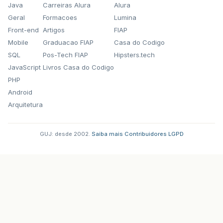
Java
Carreiras Alura
Alura
Geral
Formacoes
Lumina
Front-end
Artigos
FIAP
Mobile
Graduacao FIAP
Casa do Codigo
SQL
Pos-Tech FIAP
Hipsters.tech
JavaScript
Livros Casa do Codigo
PHP
Android
Arquitetura
GUJ: desde 2002.
·
Saiba mais
·
Contribuidores
·
LGPD