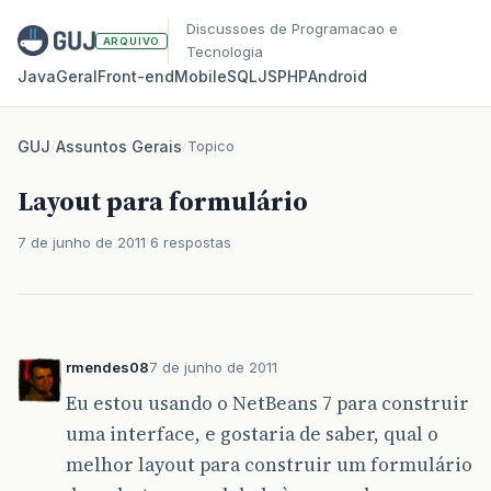
Discussoes de Programacao e
ARQUIVO
Tecnologia
Java
Geral
Front‑end
Mobile
SQL
JS
PHP
Android
GUJ
/
Assuntos Gerais
/
Topico
Layout para formulário
7 de junho de 2011
6 respostas
rmendes08
7 de junho de 2011
Eu estou usando o NetBeans 7 para construir
uma interface, e gostaria de saber, qual o
melhor layout para construir um formulário