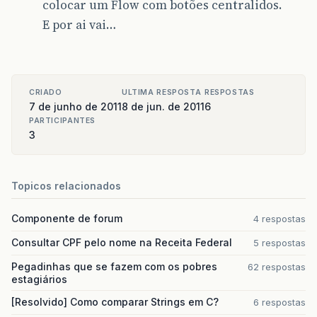
colocar um Flow com botões centralidos.
E por ai vai…
CRIADO
ULTIMA RESPOSTA
RESPOSTAS
7 de junho de 2011
8 de jun. de 2011
6
PARTICIPANTES
3
Topicos relacionados
Componente de forum
4 respostas
Consultar CPF pelo nome na Receita Federal
5 respostas
Pegadinhas que se fazem com os pobres
62 respostas
estagiários
[Resolvido] Como comparar Strings em C?
6 respostas