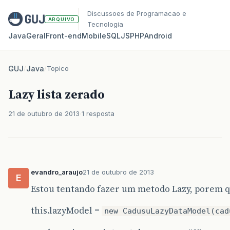
Discussoes de Programacao e
ARQUIVO
Tecnologia
Java
Geral
Front‑end
Mobile
SQL
JS
PHP
Android
GUJ
/
Java
/
Topico
Lazy lista zerado
21 de outubro de 2013
1 resposta
evandro_araujo
21 de outubro de 2013
E
Estou tentando fazer um metodo Lazy, porem qu
this.lazyModel =
new CadusuLazyDataModel(cad