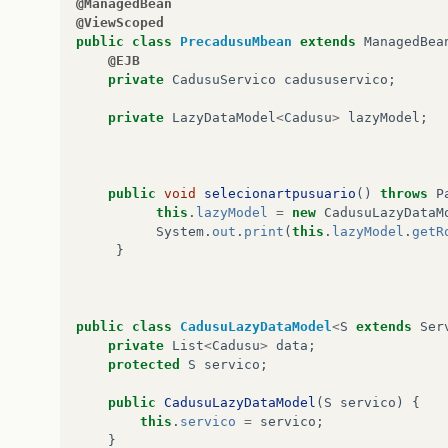
@ManagedBean
@ViewScoped
public
class
PrecadusuMbean
extends
ManagedBea
@EJB
private
CadusuServico
cadususervico
;
private
LazyDataModel
<
Cadusu
>
lazyModel
;
public
void
selecionartpusuario
()
throws
P
this
.
lazyModel
=
new
CadusuLazyDataM
System
.
out
.
print
(
this
.
lazyModel
.
getR
}
public
class
CadusuLazyDataModel
<
S
extends
Ser
private
List
<
Cadusu
>
data
;
protected
S
servico
;
public
CadusuLazyDataModel
(
S
servico
)
{
this
.
servico
=
servico
;
}