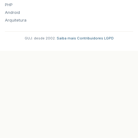
PHP
Android
Arquitetura
GUJ: desde 2002.
·
Saiba mais
·
Contribuidores
·
LGPD