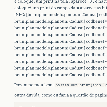
e coloquei um print na tela , aparece “0”, e n
coloquei um print do campo data aparece as in
INFO: [br.uniplan.modelo.planouni.Cadusu[ cod
br.uniplan.modelo.planouni.Cadusu[ codbenef=
br.uniplan.modelo.planouni.Cadusu[ codbenef=
br.uniplan.modelo.planouni.Cadusu[ codbenef=
br.uniplan.modelo.planouni.Cadusu[ codbenef=
br.uniplan.modelo.planouni.Cadusu[ codbenef=
br.uniplan.modelo.planouni.Cadusu[ codbenef=
br.uniplan.modelo.planouni.Cadusu[ codbenef=
br.uniplan.modelo.planouni.Cadusu[ codbenef=
br.uniplan.modelo.planouni.Cadusu[ codbenef=
Porem no meu bean
System.out.print(this.l
outra duvida, como eu faria a questão de pagin