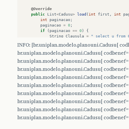
@Override
public
List
<
Cadusu
>
load
(
int
first
,
int
pa
int
paginacao
;
paginacao
=
0
;
if
(
paginacao
==
0
)
{
String
Clausula
=
" select u from 
data
=
servico
.
buscafindCadusulazy
INFO: [br.uniplan.modelo.planouni.Cadusu[ cod
}
br.uniplan.modelo.planouni.Cadusu[ codbenef=
System
.
out
.
print
(
data
);
br.uniplan.modelo.planouni.Cadusu[ codbenef=
br.uniplan.modelo.planouni.Cadusu[ codbenef=
return
data
;
br.uniplan.modelo.planouni.Cadusu[ codbenef=
}
br.uniplan.modelo.planouni.Cadusu[ codbenef=
}
br.uniplan.modelo.planouni.Cadusu[ codbenef=
br.uniplan.modelo.planouni.Cadusu[ codbenef=
br.uniplan.modelo.planouni.Cadusu[ codbenef=
br.uniplan.modelo.planouni.Cadusu[ codbenef=