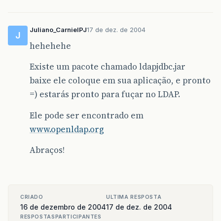
Juliano_CarnielPJ
17 de dez. de 2004
J
hehehehe
Existe um pacote chamado ldapjdbc.jar
baixe ele coloque em sua aplicação, e pronto
=) estarás pronto para fuçar no LDAP.
Ele pode ser encontrado em
www.openldap.org
Abraços!
CRIADO
ULTIMA RESPOSTA
16 de dezembro de 2004
17 de dez. de 2004
RESPOSTAS
PARTICIPANTES