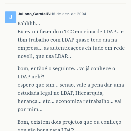
Juliano_CarnielPJ
16 de dez. de 2004
J
Bahhhh…
Eu estou fazendo o TCC em cima de LDAP… e
tbm trabalho com LDAP quase todo dia na
empresa… as autenticaçoes eh tudo em rede
novell, que usa LDAP…
bom, entãoé o seguinte… vc já conhece o
LDAP neh?!
espero que sim… senão, vale a pena dar uma
estudada legal no LDAP, Hierarquia,
herança… etc… economiza retrabalho… vai
por mim…
Bom, existem dois projetos que eu conheço
qeu são bons para LDAP,