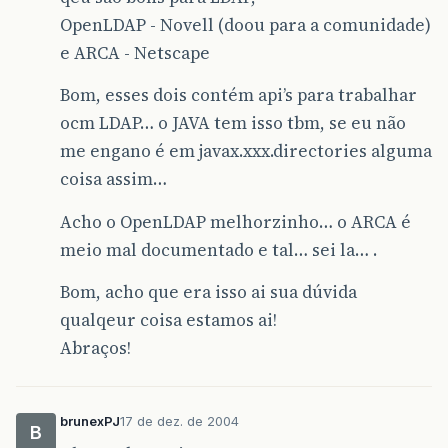
OpenLDAP - Novell (doou para a comunidade)
e ARCA - Netscape
Bom, esses dois contém api’s para trabalhar
ocm LDAP… o JAVA tem isso tbm, se eu não
me engano é em javax.xxx.directories alguma
coisa assim…
Acho o OpenLDAP melhorzinho… o ARCA é
meio mal documentado e tal… sei la… .
Bom, acho que era isso ai sua dúvida
qualqeur coisa estamos ai!
Abraços!
brunexPJ
17 de dez. de 2004
B