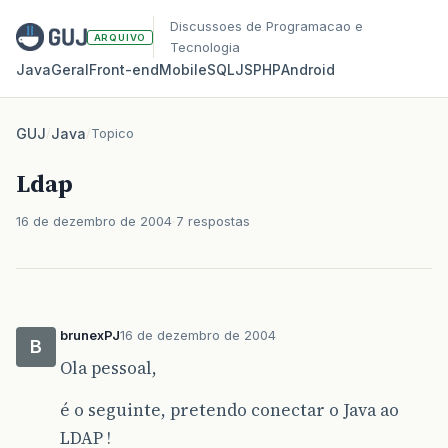
Discussoes de Programacao e
ARQUIVO
Tecnologia
Java
Geral
Front‑end
Mobile
SQL
JS
PHP
Android
GUJ
/
Java
/
Topico
Ldap
16 de dezembro de 2004
7 respostas
brunexPJ
16 de dezembro de 2004
B
Ola pessoal,
é o seguinte, pretendo conectar o Java ao
LDAP !