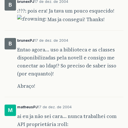
brunexPJ
17 de dez. de 2004
B
:???: pois era! Ja tava um pouco esquecido!
Mas ja consegui! Thanks!
brunexPJ
17 de dez. de 2004
B
Entao agora… uso a biblioteca e as classes
disponibilizadas pela novell e consigo me
conectar ao ldap!? So preciso de saber isso
(por enquanto)!
Abraço!
matheusPJ
17 de dez. de 2004
M
ai eu ja não sei cara… nunca trabalhei com
API proprietária :roll: