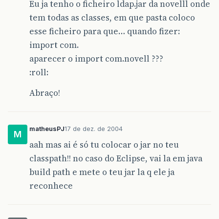
Eu ja tenho o ficheiro ldap.jar da novelll onde
tem todas as classes, em que pasta coloco
esse ficheiro para que… quando fizer:
import com.
aparecer o import com.novell ???
:roll:
Abraço!
matheusPJ
17 de dez. de 2004
M
aah mas ai é só tu colocar o jar no teu
classpath!! no caso do Eclipse, vai la em java
build path e mete o teu jar la q ele ja
reconhece