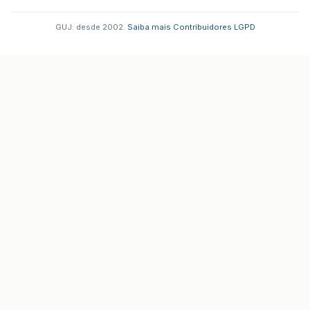
GUJ: desde 2002.
·
Saiba mais
·
Contribuidores
·
LGPD