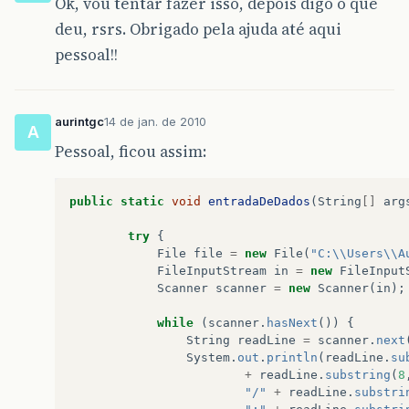
Ok, vou tentar fazer isso, depois digo o que
deu, rsrs. Obrigado pela ajuda até aqui
pessoal!!
aurintgc
14 de jan. de 2010
A
Pessoal, ficou assim:
public
static
void
entradaDeDados
(
String
[]
arg
try
{
File
file
=
new
File
(
"C:\\Users\\A
FileInputStream
in
=
new
FileInput
Scanner
scanner
=
new
Scanner
(
in
);
while
(
scanner
.
hasNext
())
{
String
readLine
=
scanner
.
next
System
.
out
.
println
(
readLine
.
su
+
readLine
.
substring
(
8
"/"
+
readLine
.
substri