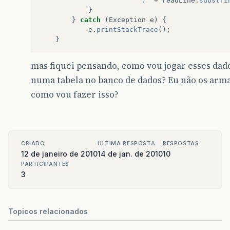
":"
+
readLine
.
substri
}
}
catch
(
Exception
e
)
{
e
.
printStackTrace
();
}
mas fiquei pensando, como vou jogar esses dad
numa tabela no banco de dados? Eu não os arm
como vou fazer isso?
CRIADO
ULTIMA RESPOSTA
RESPOSTAS
12 de janeiro de 2010
14 de jan. de 2010
10
PARTICIPANTES
3
Topicos relacionados