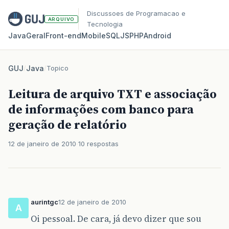
Discussoes de Programacao e
ARQUIVO
Tecnologia
Java
Geral
Front‑end
Mobile
SQL
JS
PHP
Android
GUJ
/
Java
/
Topico
Leitura de arquivo TXT e associação
de informações com banco para
geração de relatório
12 de janeiro de 2010
10 respostas
aurintgc
12 de janeiro de 2010
A
Oi pessoal. De cara, já devo dizer que sou