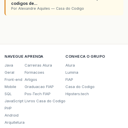
codigos de...
Por Alexandre Aquiles — Casa do Codigo
NAVEGUE
APRENDA
CONHECA O GRUPO
Java
Carreiras Alura
Alura
Geral
Formacoes
Lumina
Front-end
Artigos
FIAP
Mobile
Graduacao FIAP
Casa do Codigo
SQL
Pos-Tech FIAP
Hipsters.tech
JavaScript
Livros Casa do Codigo
PHP
Android
Arquitetura