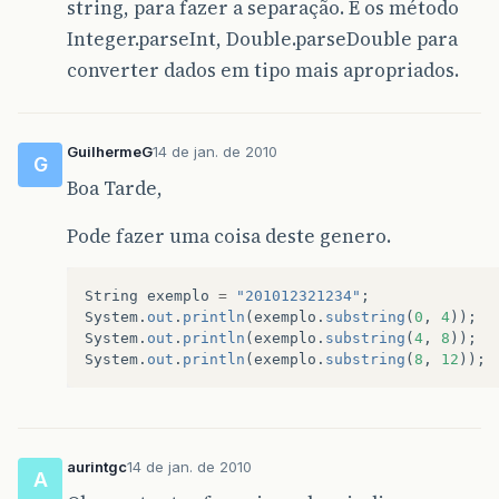
string, para fazer a separação. E os método
Integer.parseInt, Double.parseDouble para
converter dados em tipo mais apropriados.
GuilhermeG
14 de jan. de 2010
G
Boa Tarde,
Pode fazer uma coisa deste genero.
String
exemplo
=
"201012321234"
;
System
.
out
.
println
(
exemplo
.
substring
(
0
,
4
));
System
.
out
.
println
(
exemplo
.
substring
(
4
,
8
));
System
.
out
.
println
(
exemplo
.
substring
(
8
,
12
));
aurintgc
14 de jan. de 2010
A