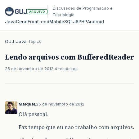
Discussoes de Programacao e
ARQUIVO
Tecnologia
Java
Geral
Front‑end
Mobile
SQL
JS
PHP
Android
GUJ
/
Java
/
Topico
Lendo arquivos com BufferedReader
25 de novembro de 2012
4 respostas
MaiqueL
25 de novembro de 2012
Olá pessoal,
Faz tempo que eu nao trabalho com arquivos.