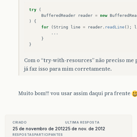
try
(
BufferedReader
reader
=
new
BufferedRea
)
{
for
(
String
line
=
reader
.
readLine
();
l
...
}
}
Com o “try-with-resources” não preciso me 
já faz isso para mim corretamente.
Muito bom!!! vou usar assim daqui pra frente
CRIADO
ULTIMA RESPOSTA
25 de novembro de 2012
25 de nov. de 2012
RESPOSTAS
PARTICIPANTES