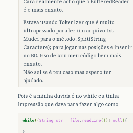
Cara realmente acho que o BufferedReader
é o mais enxuto.
Estava usando Tokenizer que é muito
ultrapassado para ler um arquivo txt.
Mudei para o método .Split(String
Caractere); para jogar nas posições e inserir
no BD. Isso deixou meu código bem mais
enxuto.
Não sei se é teu caso mas espero ter
ajudado.
Pois é a minha duvida é no while eu tinha
impressão que dava para fazer algo como
while
((
String
str
=
file
.
readLine
())
!=
null
)
{