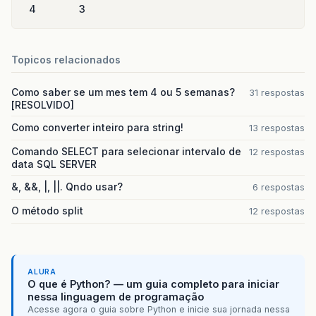
4
3
Topicos relacionados
Como saber se um mes tem 4 ou 5 semanas?
31 respostas
[RESOLVIDO]
Como converter inteiro para string!
13 respostas
Comando SELECT para selecionar intervalo de
12 respostas
data SQL SERVER
&, &&, |, ||. Qndo usar?
6 respostas
O método split
12 respostas
ALURA
O que é Python? — um guia completo para iniciar
nessa linguagem de programação
Acesse agora o guia sobre Python e inicie sua jornada nessa