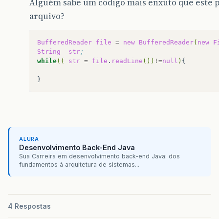
Alguém sabe um código mais enxuto que este p
arquivo?
BufferedReader
file
=
new
BufferedReader
(
new
F
String
str
;
while
((
str
=
file
.
readLine
())
!=
null
)
ALURA
Desenvolvimento Back-End Java
Sua Carreira em desenvolvimento back-end Java: dos
fundamentos à arquitetura de sistemas...
4 Respostas