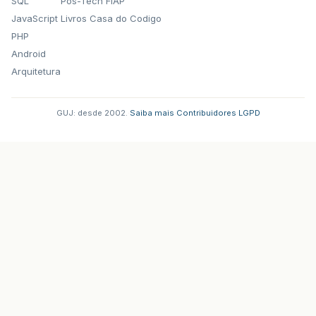
SQL
Pos-Tech FIAP
JavaScript
Livros Casa do Codigo
PHP
Android
Arquitetura
GUJ: desde 2002.
·
Saiba mais
·
Contribuidores
·
LGPD