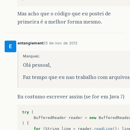
Mas acho que o código que eu postei de
primeira é a melhor forma mesmo.
entanglement
25 de nov. de 2012
E
MaiqueL:
Olá pessoal,
Faz tempo que eu nao trabalho com arquivos
Eu costumo escrever assim (se for em Java 7)
try
(
BufferedReader
reader
=
new
BufferedReade
)
{
for
(
String
line
=
reader
.
readLine
();
lin