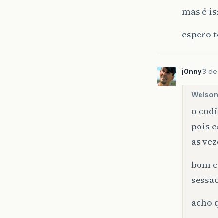
mas é is
espero 
j0nny
3 de 
Welson
o codi
pois c
as vez
bom c
sessao
acho q