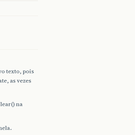
o texto, pois
te, as vezes
ear() na
nela.