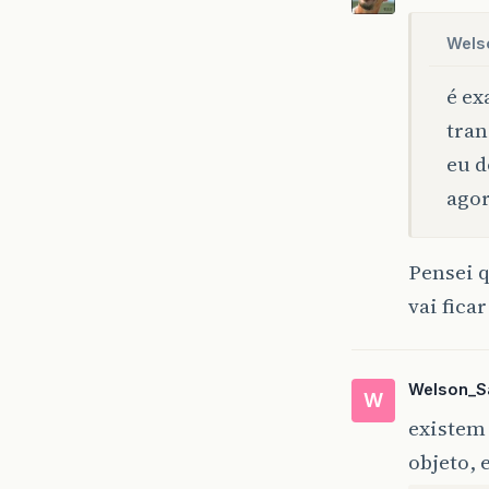
Wels
é ex
tran
eu d
agor
Pensei q
vai fica
Welson_S
W
existem 
objeto, 