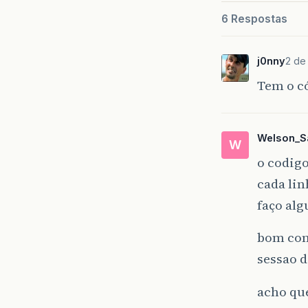
6 Respostas
j0nny
2 de 
Tem o c
Welson_S
W
o codigo
cada lin
faço alg
bom con
sessao d
acho que