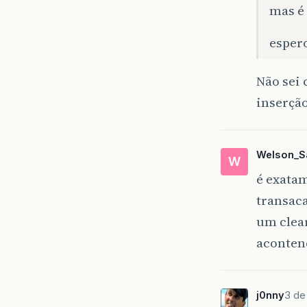
mas é
esper
Não sei 
inserção
Welson_S
W
é exata
transac
um clear
aconten
j0nny
3 de 