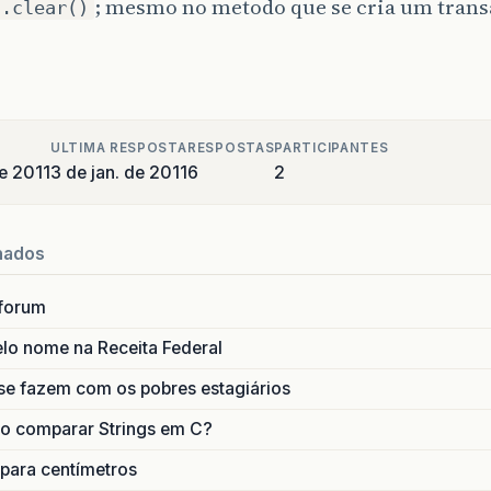
; mesmo no metodo que se cria um trans
n.clear()
ULTIMA RESPOSTA
RESPOSTAS
PARTICIPANTES
de 2011
3 de jan. de 2011
6
2
nados
forum
lo nome na Receita Federal
se fazem com os pobres estagiários
o comparar Strings em C?
 para centímetros