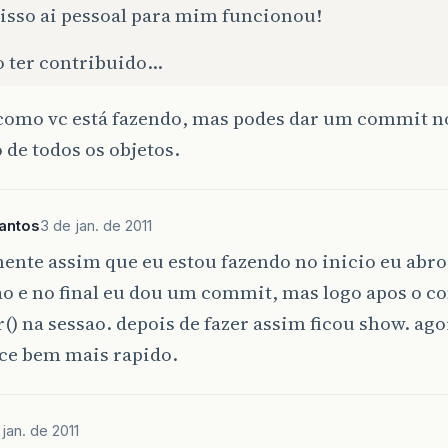
 isso ai pessoal para mim funcionou!
o ter contribuido…
como vc está fazendo, mas podes dar um commit no
 de todos os objetos.
antos
3 de jan. de 2011
mente assim que eu estou fazendo no inicio eu abr
ao e no final eu dou um commit, mas logo apos o 
() na sessao. depois de fazer assim ficou show. ag
ce bem mais rapido.
jan. de 2011