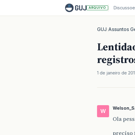
Discussoe
ARQUIVO
GUJ
Assuntos Ge
/
Lentidao
registr
1 de janeiro de 201
Welson_S
W
Ola pes
preciso 