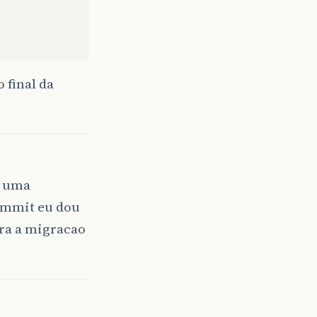
 final da
o uma
commit eu dou
ora a migracao