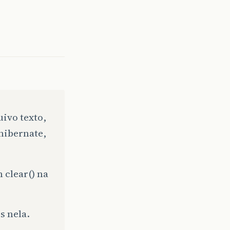
uivo texto,
 hibernate,
clear() na
s nela.