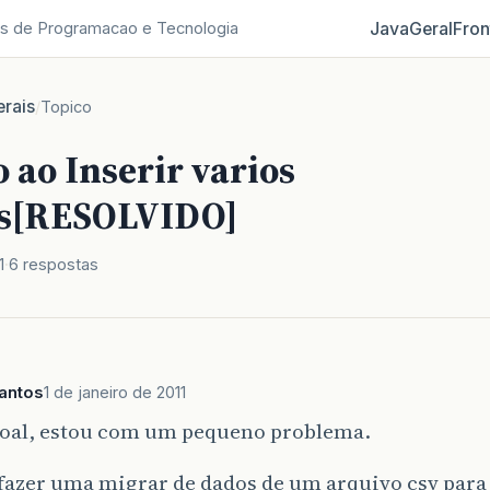
Java
Geral
Fron
s de Programacao e Tecnologia
rais
/
Topico
 ao Inserir varios
os[RESOLVIDO]
1
6 respostas
antos
1 de janeiro de 2011
soal, estou com um pequeno problema.
fazer uma migrar de dados de um arquivo csv para