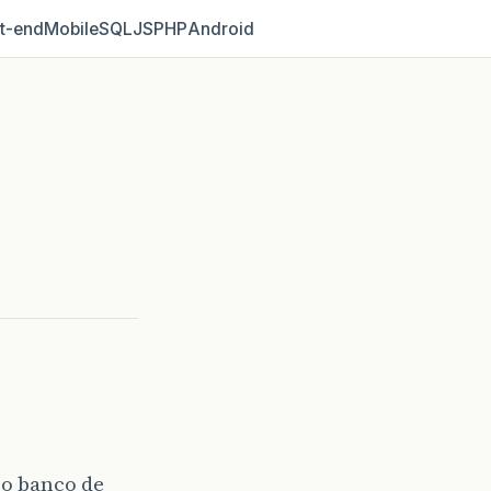
t‑end
Mobile
SQL
JS
PHP
Android
 o banco de