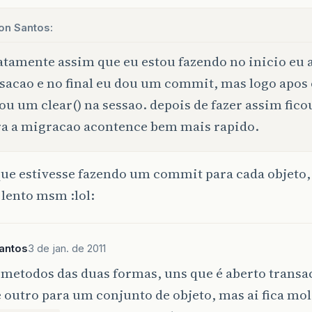
on Santos:
atamente assim que eu estou fazendo no inicio eu
sacao e no final eu dou um commit, mas logo apos
ou um clear() na sessao. depois de fazer assim fico
a a migracao acontence bem mais rapido.
ue estivesse fazendo um commit para cada objeto, a
r lento msm :lol:
antos
3 de jan. de 2011
metodos das duas formas, uns que é aberto transa
e outro para um conjunto de objeto, mas ai fica m