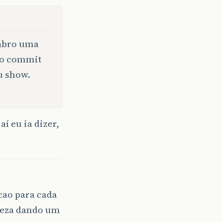
 abro uma
 o commit
u show.
í eu ia dizer,
cao para cada
oleza dando um