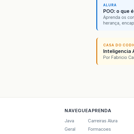
ALURA
POO: o que é
Aprenda os con
herança, encap
CASA DO COD
Inteligencia 
Por Fabricio C
NAVEGUE
APRENDA
Java
Carreiras Alura
Geral
Formacoes