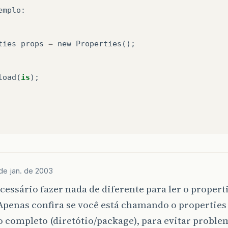
emplo
:
ties
props
=
new
Properties
();
load
(
is
);
aço
de jan. de 2003
cessário fazer nada de diferente para ler o propert
Apenas confira se você está chamando o properties
 completo (diretótio/package), para evitar proble