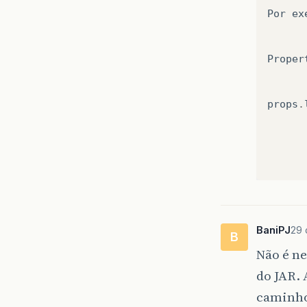
Por
ex
Proper
props
.
Um
abr
BaniPJ
29 
B
Não é ne
do JAR. 
caminho