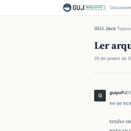
Discussoe
ARQUIVO
GUJ
Java
/
/
Topico
Ler arqu
29 de janeiro de 
guipxPJ
29
G
ve se v
tenho um
para se 