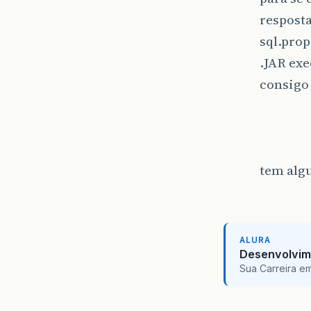
resposta
sql.prop
.JAR exe
consigo 
tem algu
ALURA
Desenvolvim
Sua Carreira e