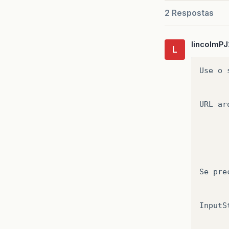
2 Respostas
lincolmPJ
L
Use
o
URL
ar
Se
pre
InputS