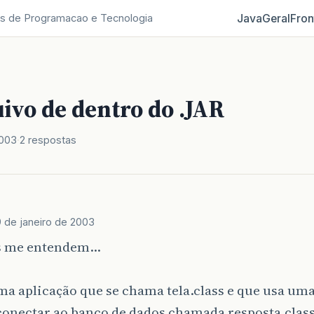
Java
Geral
Fron
s de Programacao e Tecnologia
ivo de dentro do .JAR
2003
2 respostas
 de janeiro de 2003
cs me entendem…
a aplicação que se chama tela.class e que usa uma
conectar ao banco de dados chamada resposta.class