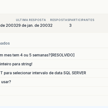
ULTIMA RESPOSTA
RESPOSTAS
PARTICIPANTES
o de 2003
29 de jan. de 2003
2
3
nados
um mes tem 4 ou 5 semanas?[RESOLVIDO]
nteiro para string!
para selecionar intervalo de data SQL SERVER
o usar?