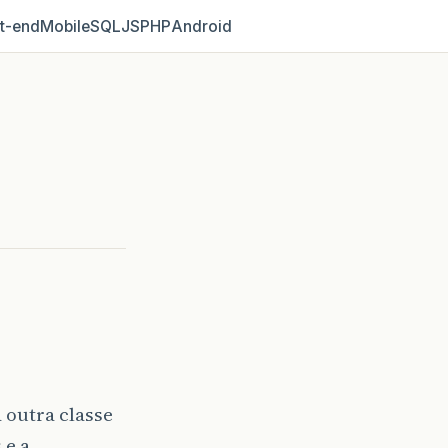
t‑end
Mobile
SQL
JS
PHP
Android
 outra classe
 e a