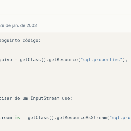
29 de jan. de 2003
seguinte
código
:
quivo
=
getClass
()
.
getResource
(
"sql.properties"
);
cisar
de
um
InputStream
use
:
tream
is
=
getClass
()
.
getResourceAsStream
(
"sql.pro