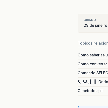
CRIADO
29 de janeir
Topicos relacio
Como saber se 
Como converter i
Comando SELECT 
&, &&, |, ||. Qnd
O método split