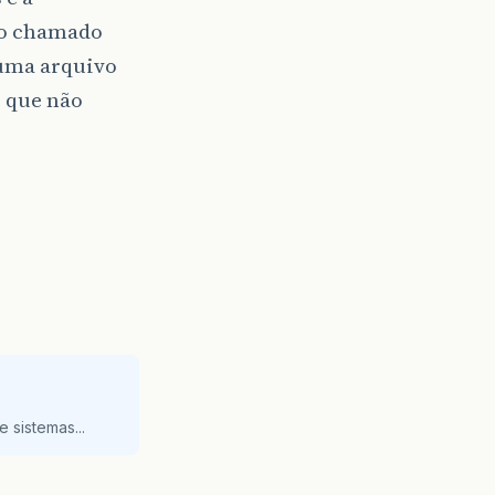
ivo chamado
 uma arquivo
é que não
 sistemas...