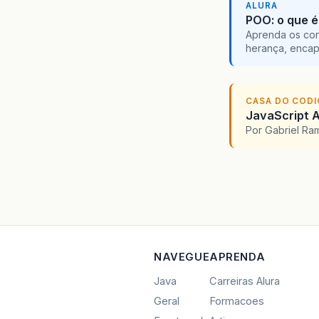
ALURA
POO: o que é
Aprenda os con
herança, encap
CASA DO COD
JavaScript A
Por Gabriel R
NAVEGUE
APRENDA
Java
Carreiras Alura
Geral
Formacoes