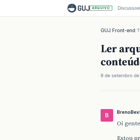
Discussoe
ARQUIVO
GUJ
Front-end
/
/
T
Ler arq
conteúd
8 de setembro de 
BrenoBex
B
Oi gente
Estou pr