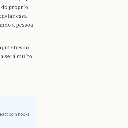
 do próprio
enviar essa
uando a pessoa
input stream
ca será muito
React com hooks