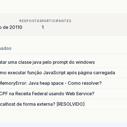
RESPOSTAS
PARTICIPANTES
o de 2011
0
1
nados
utar uma classe java pelo prompt do windows
o executar função JavaScript após página carregada
MemoryError: Java heap space - Como resolver?
CPF na Receita Federal usando Web Service?
calhost de forma externa? [RESOLVIDO]