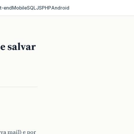
t‑end
Mobile
SQL
JS
PHP
Android
e salvar
va mail) e por