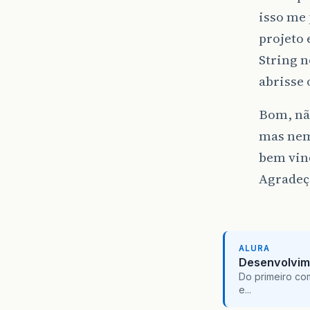
isso me
projeto 
String n
abrisse 
Bom, não
mas nem
bem vin
Agradeç
ALURA
Desenvolvim
Do primeiro co
e...