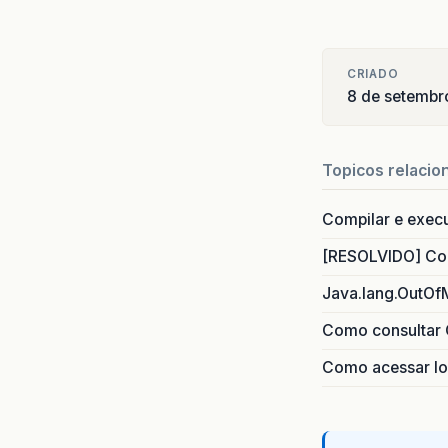
CRIADO
8 de setembr
Topicos relacio
Compilar e exec
[RESOLVIDO] Com
Java.lang.OutOf
Como consultar 
Como acessar lo