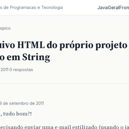
Java
Geral
Fron
s de Programacao e Tecnologia
opico
uivo HTML do próprio projeto 
o em String
2011
0 respostas
8 de setembro de 2011
, tudo bom?!
ecisando enviar uma e-mail estilizado (usando o ja