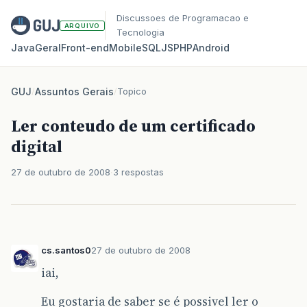
Discussoes de Programacao e
ARQUIVO
Tecnologia
Java
Geral
Front‑end
Mobile
SQL
JS
PHP
Android
GUJ
/
Assuntos Gerais
/
Topico
Ler conteudo de um certificado
digital
27 de outubro de 2008
3 respostas
cs.santos0
27 de outubro de 2008
iai,
Eu gostaria de saber se é possivel ler o