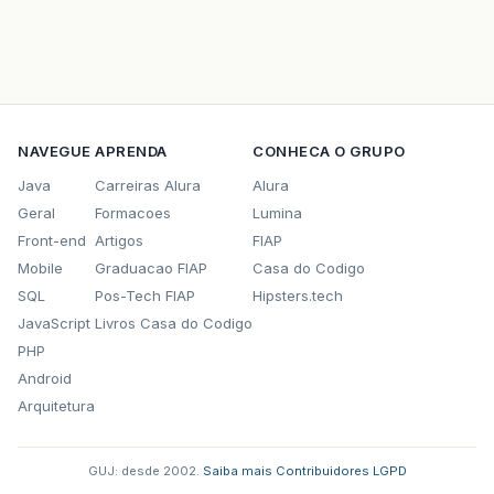
NAVEGUE
APRENDA
CONHECA O GRUPO
Java
Carreiras Alura
Alura
Geral
Formacoes
Lumina
Front-end
Artigos
FIAP
Mobile
Graduacao FIAP
Casa do Codigo
SQL
Pos-Tech FIAP
Hipsters.tech
JavaScript
Livros Casa do Codigo
PHP
Android
Arquitetura
GUJ: desde 2002.
·
Saiba mais
·
Contribuidores
·
LGPD