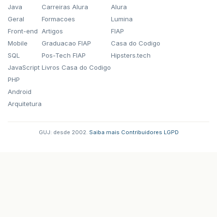
Java
Carreiras Alura
Alura
Geral
Formacoes
Lumina
Front-end
Artigos
FIAP
Mobile
Graduacao FIAP
Casa do Codigo
SQL
Pos-Tech FIAP
Hipsters.tech
JavaScript
Livros Casa do Codigo
PHP
Android
Arquitetura
GUJ: desde 2002.
·
Saiba mais
·
Contribuidores
·
LGPD