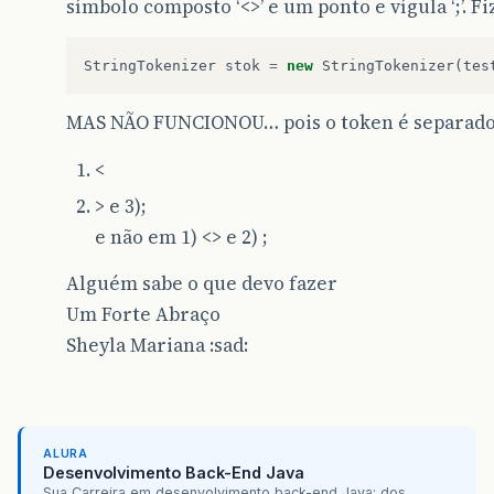
símbolo composto ‘<>’ e um ponto e vígula ‘;’. Fi
StringTokenizer
stok
=
new
StringTokenizer
(
tes
MAS NÃO FUNCIONOU… pois o token é separado 
<
> e 3);
e não em 1) <> e 2) ;
Alguém sabe o que devo fazer
Um Forte Abraço
Sheyla Mariana :sad:
ALURA
Desenvolvimento Back-End Java
Sua Carreira em desenvolvimento back-end Java: dos