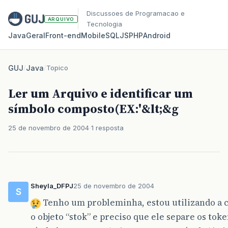
Discussoes de Programacao e
ARQUIVO
Tecnologia
Java
Geral
Front‑end
Mobile
SQL
JS
PHP
Android
GUJ
/
Java
/
Topico
Ler um Arquivo e identificar um
símbolo composto(EX:'&lt;&g
25 de novembro de 2004
1 resposta
Sheyla_DFPJ
25 de novembro de 2004
S
Tenho um probleminha, estou utilizando a cl
o objeto “stok” e preciso que ele separe os to