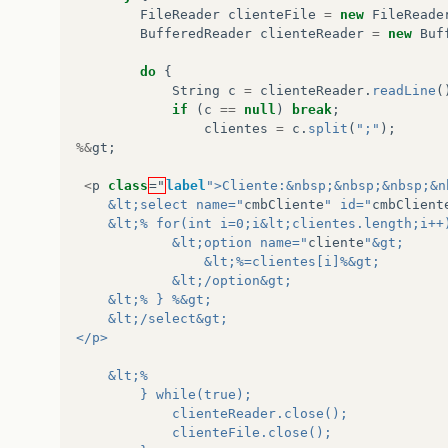
FileReader
clienteFile
=
new
FileReade
BufferedReader
clienteReader
=
new
Buf
do
{
String
c
=
clienteReader
.
readLine
(
if
(
c
==
null
)
break
;
clientes
=
c
.
split
(
";"
);
%&
gt
;
<
p
class
="
label
">Cliente:&nbsp;&nbsp;&nbsp;&n
	&lt;select name="
cmbCliente
" id="
cmbClient
	&lt;% for(int i=0;i&lt;clientes.length;i++
			&lt;option name="
cliente
"&gt;
				&lt;%=clientes[i]%&gt;
			&lt;/option&gt;
	&lt;% } %&gt;
	&lt;/select&gt; 	
</p>
	&lt;%
		} while(true);
			clienteReader.close();
			clienteFile.close();