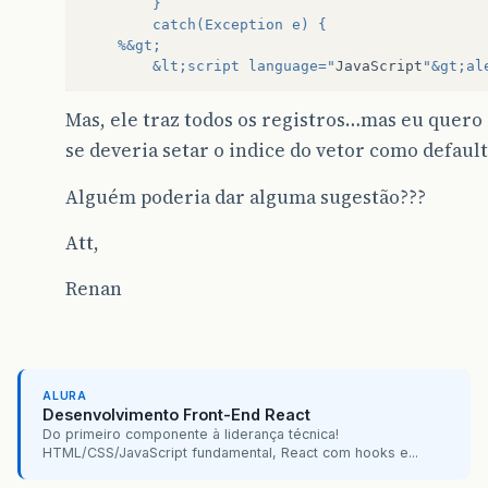
		}
		catch(Exception e) { 
	%&gt;
		&lt;script language="
JavaScript
"&gt;al
	&lt;% } %&gt;
Mas, ele traz todos os registros…mas eu quer
se deveria setar o indice do vetor como default
Alguém poderia dar alguma sugestão???
Att,
Renan
ALURA
Desenvolvimento Front-End React
Do primeiro componente à liderança técnica!
HTML/CSS/JavaScript fundamental, React com hooks e...