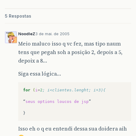
5 Respostas
NoodleZ
3 de mai. de 2005
Meio maluco isso q vc fez, mas tipo naum
tens que pegah soh a posição 2, depois a 5,
depoix a 8…
Siga essa lógica…
for
(
i
=
2
; i<clientes.lenght; i+3){
“
seus
options
loucos
de
jsp
”

Isso eh o q eu entendi dessa sua doidera aih