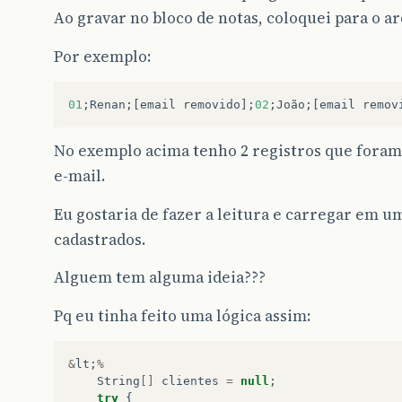
Ao gravar no bloco de notas, coloquei para o a
Por exemplo:
01
;
Renan
;[
email
removido
];
02
;
João
;[
email
remov
No exemplo acima tenho 2 registros que foram
e-mail.
Eu gostaria de fazer a leitura e carregar em
cadastrados.
Alguem tem alguma ideia???
Pq eu tinha feito uma lógica assim:
&
lt
;
%
String
[]
clientes
=
null
;
try
{