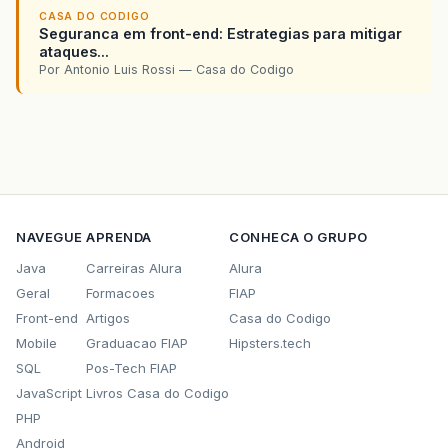
CASA DO CODIGO
Seguranca em front-end: Estrategias para mitigar
ataques...
Por Antonio Luis Rossi — Casa do Codigo
NAVEGUE
APRENDA
CONHECA O GRUPO
Java
Carreiras Alura
Alura
Geral
Formacoes
FIAP
Front-end
Artigos
Casa do Codigo
Mobile
Graduacao FIAP
Hipsters.tech
SQL
Pos-Tech FIAP
JavaScript
Livros Casa do Codigo
PHP
Android