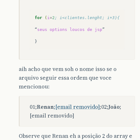
for
(
i
=
2
; i<clientes.lenght; i+3){
“
seus
options
loucos
de
jsp
”

aih acho que vem soh o nome isso se o
arquivo seguir essa ordem que voce
mencionou:
01;
Renan
;[email removido]
;02;
João
;
[email removido]
Observe que Renan eh a posição 2 do array e