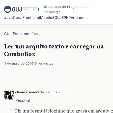
Discussoes de Programacao e
ARQUIVO
Tecnologia
Java
Geral
Front‑end
Mobile
SQL
JS
PHP
Android
GUJ
/
Front-end
/
Topico
Ler um arquivo texto e carregar na
ComboBox
3 de maio de 2005
5 respostas
oliveirarenan
3 de maio de 2005
Pessoal,
Fiz um formuláriozinho que grava em arquiv t