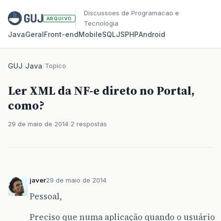
Discussoes de Programacao e
ARQUIVO
Tecnologia
Java
Geral
Front‑end
Mobile
SQL
JS
PHP
Android
GUJ
/
Java
/
Topico
Ler XML da NF-e direto no Portal,
como?
29 de maio de 2014
2 respostas
javer
29 de maio de 2014
Pessoal,
Preciso que numa aplicação quando o usuário