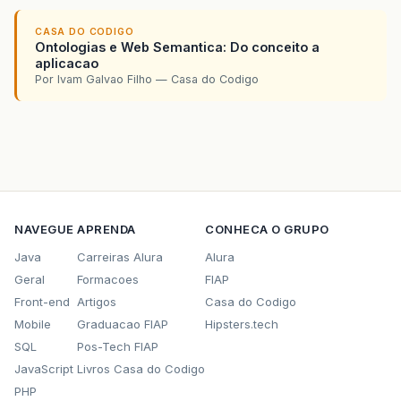
CASA DO CODIGO
Ontologias e Web Semantica: Do conceito a
aplicacao
Por Ivam Galvao Filho — Casa do Codigo
NAVEGUE
APRENDA
CONHECA O GRUPO
Java
Carreiras Alura
Alura
Geral
Formacoes
FIAP
Front-end
Artigos
Casa do Codigo
Mobile
Graduacao FIAP
Hipsters.tech
SQL
Pos-Tech FIAP
JavaScript
Livros Casa do Codigo
PHP