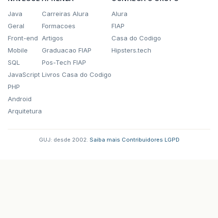
Java
Carreiras Alura
Alura
Geral
Formacoes
FIAP
Front-end
Artigos
Casa do Codigo
Mobile
Graduacao FIAP
Hipsters.tech
SQL
Pos-Tech FIAP
JavaScript
Livros Casa do Codigo
PHP
Android
Arquitetura
GUJ: desde 2002.
·
Saiba mais
·
Contribuidores
·
LGPD