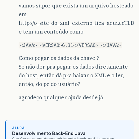
vamos supor que exista um arquivo hosteado
em
http://o_site_do_xml_externo_fica_aqui.ccTLD
e tem um conteúdo como
<JAVA> <VERSAO>6.31</VERSAO> </JAVA>
Como pegar os dados da chave ?
Se não der pra pegar os dados diretamente
do host, então dá pra baixar o XML e o ler,
então, do pc do usuário?
agradeço qualquer ajuda desde já
ALURA
Desenvolvimento Back-End Java
Sua Carreira em desenvolvimento back-end Java: dos