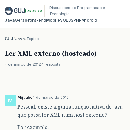
Discussoes de Programacao e
ARQUIVO
Tecnologia
Java
Geral
Front‑end
Mobile
SQL
JS
PHP
Android
GUJ
/
Java
/
Topico
Ler XML externo (hosteado)
4 de março de 2012
1 resposta
Mijuaho
4 de março de 2012
M
Pessoal, existe alguma função nativa do Java
que possa ler XML num host externo?
Por exemplo,