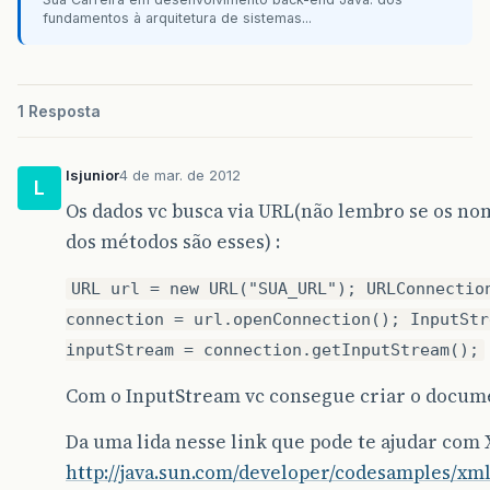
fundamentos à arquitetura de sistemas...
1 Resposta
lsjunior
4 de mar. de 2012
L
Os dados vc busca via URL(não lembro se os no
dos métodos são esses) :
URL url = new URL("SUA_URL"); URLConnectio
connection = url.openConnection(); InputStr
inputStream = connection.getInputStream();
Com o InputStream vc consegue criar o docum
Da uma lida nesse link que pode te ajudar com
http://java.sun.com/developer/codesamples/xm