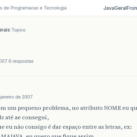
Java
Geral
Fron
s de Programacao e Tecnologia
rais
/
Topico
2007
6 respostas
janeiro de 2007
om um pequeno problema, no atributo NOME eu qu
blz até ae consegui,
e eu não consigo é dar espaço entre as letras, ex:
AJAVA, eu quero que fique assim