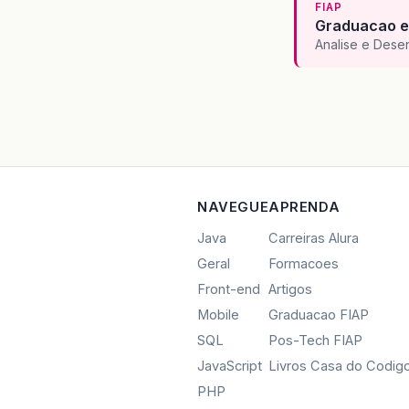
FIAP
Graduacao e
Analise e Dese
NAVEGUE
APRENDA
Java
Carreiras Alura
Geral
Formacoes
Front-end
Artigos
Mobile
Graduacao FIAP
SQL
Pos-Tech FIAP
JavaScript
Livros Casa do Codig
PHP