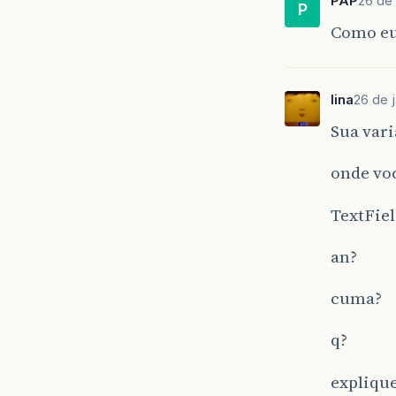
PAP
26 de 
P
Como eu 
lina
26 de 
Sua vari
onde voc
TextFiel
an?
cuma?
q?
expliqu