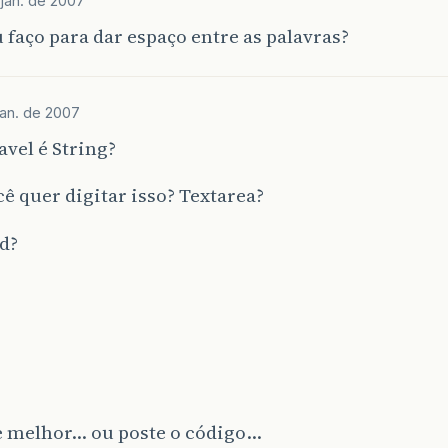
jan. de 2007
faço para dar espaço entre as palavras?
jan. de 2007
avel é String?
ê quer digitar isso? Textarea?
d?
e melhor… ou poste o código…