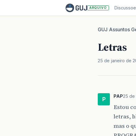
Discussoe
ARQUIVO
GUJ
Assuntos Ge
/
Letras
25 de janeiro de 
PAP
25 de 
P
Estou c
letras, 
mas o qu
PROGRAM