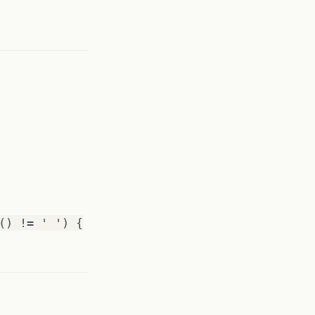
() != ' ') {