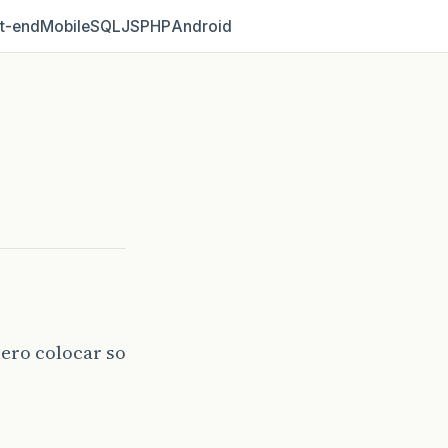
t‑end
Mobile
SQL
JS
PHP
Android
ero colocar so