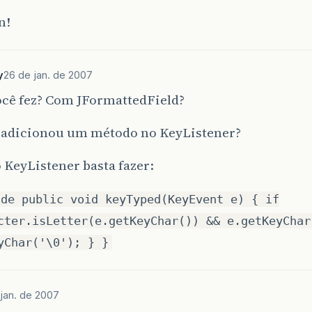
n!
y
26 de jan. de 2007
cê fez? Com JFormattedField?
 adicionou um método no KeyListener?
o KeyListener basta fazer:
ide public void keyTyped(KeyEvent e) { if
cter.isLetter(e.getKeyChar()) && e.getKeyChar
yChar('\0'); } }
jan. de 2007