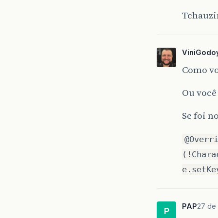
Tchauzi
ViniGodo
Como vo
Ou você
Se foi n
@Overr
(!Chara
e.setKe
PAP
27 de 
P