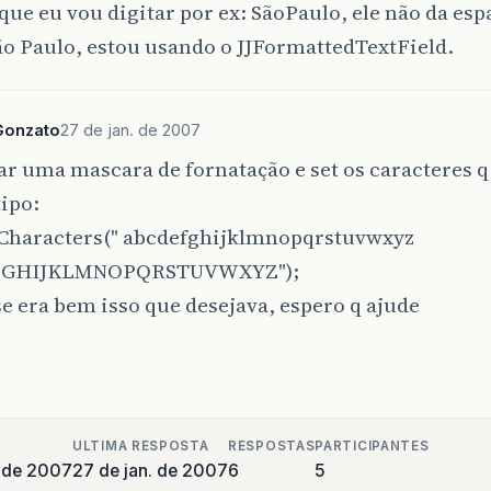
que eu vou digitar por ex: SãoPaulo, ele não da es
o Paulo, estou usando o JJFormattedTextField.
Gonzato
27 de jan. de 2007
ar uma mascara de fornatação e set os caracteres q
tipo:
dCharacters(" abcdefghijklmnopqrstuvwxyz
GHIJKLMNOPQRSTUVWXYZ");
se era bem isso que desejava, espero q ajude
ULTIMA RESPOSTA
RESPOSTAS
PARTICIPANTES
o de 2007
27 de jan. de 2007
6
5