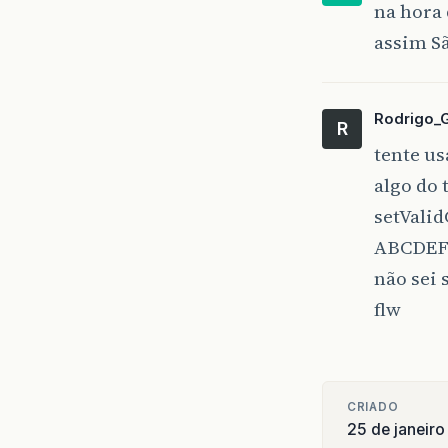
na hora 
assim Sã
Rodrigo_
R
tente us
algo do 
setVali
ABCDEF
não sei 
flw
CRIADO
25 de janeir