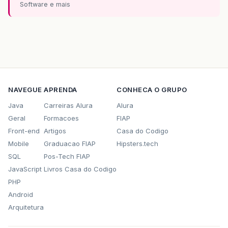
Software e mais
NAVEGUE
APRENDA
CONHECA O GRUPO
Java
Carreiras Alura
Alura
Geral
Formacoes
FIAP
Front-end
Artigos
Casa do Codigo
Mobile
Graduacao FIAP
Hipsters.tech
SQL
Pos-Tech FIAP
JavaScript
Livros Casa do Codigo
PHP
Android
Arquitetura