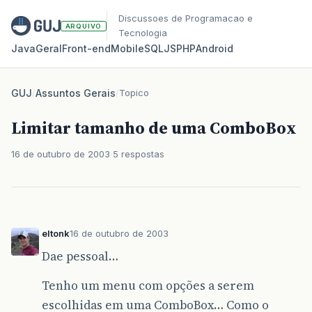
Discussoes de Programacao e
ARQUIVO
Tecnologia
Java
Geral
Front‑end
Mobile
SQL
JS
PHP
Android
GUJ
/
Assuntos Gerais
/
Topico
Limitar tamanho de uma ComboBox
16 de outubro de 2003
5 respostas
eltonk
16 de outubro de 2003
Dae pessoal…
Tenho um menu com opções a serem
escolhidas em uma ComboBox… Como o