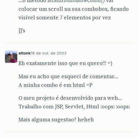
…o metodo
setMaximumRowCount()
vai
colocar um scroll na sua combobox, ficando
visivel somente 7 elementos por vez
[]'s
eltonk
18 de out. de 2003
Eh exatamente isso que eu quero!!! =)
Mas eu acho que esqueci de comentar…
A minha combo é em html =P
O meu projeto é desenvolvido para web…
Trabalho com JSP, Servlet, Html :oops: :oops:
Mais alguma sugestao? heheh