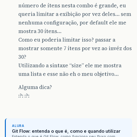
número de ítens nesta combo é grande, eu
queria limitar a exibição por vez deles… sem
nenhuma configuração, por default ele me
mostra 30 ítens…
Como eu poderia limitar isso? passar a
mostrar somente 7 ítens por vez ao invéz dos
30?
Utilizando a sintaxe “size” ele me mostra
uma lista e esse não eh o meu objetivo…
Alguma dica?
:?: :?:
ALURA
Git Flow: entenda o que é, como e quando utilizar
Entenda o que é Git Flow, como funciona seu fluxo com